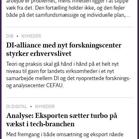
arbejde er problemet, mens friheden ligger i at slippe
væk fra det. Den fortælling holder ikke, og den fejler
både på det samfundsmæssige og individuelle plan,…
DIB
NYHEDER
•
DI-alliance med nyt forskningscenter
styrker erhvervslivet
Teori og praksis skal gå hånd i hånd på et helt nyt
niveau til gavn for landets virksomheder i et nyt
samarbejde mellem DI og det nyoprettede forsknings-
og analysecenter CEFAU.
DI DIGITAL
NYHEDER
•
Analyse: Eksporten sætter turbo på
vækst i tech-branchen
Med fremgang i både omsætning og eksport nåede