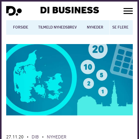
DI BUSINESS
FORSIDE
TILMELD NYHEDSBREV
NYHEDER
SE FLERE
BLOGS
N
Dansk økonomi
Digitalisering
International økonomi
Arbejdsmiljø
Arbejdsmarkedet
Uddannelse
Europapolitik
27.11.20
DIB
NYHEDER
•
•