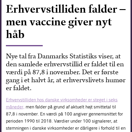
Erhvervstilliden falder –
Forskning
men vaccine giver nyt
håb
Nye tal fra Danmarks Statistiks viser, at
den samlede erhvervstillid er faldet til en
værdi på 87,8 i november. Det er første
gang i et halvt år, at erhvervslivets humør
er faldet.
Erhvervstilliden hos danske virksomheder er steget i seks
måneder,
men falder på grund af aktuelt højt smittetal til
87,8 i november. En værdi på 100 angiver gennemsnittet for
perioden 1990 til 2018. Værdier under 100 signalerer, at
stemningen i danske virksomheder er dårligere i forhold til en