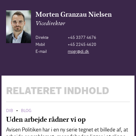
Morten Granzau Nielsen
Vicedirektør
Direkte
+45 3377 4676
Mobil
+45 2245 4620
E-mail
mogr@di.dk
RELATERET INDHOLD
DIB
BLOG
•
Uden arbejde rådner vi op
Avisen Politiken har i en ny serie tegnet et billede af, at