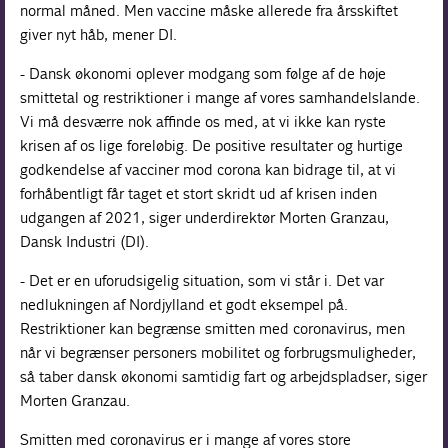
normal måned. Men vaccine måske allerede fra årsskiftet
giver nyt håb, mener DI.
- Dansk økonomi oplever modgang som følge af de høje
smittetal og restriktioner i mange af vores samhandelslande.
Vi må desværre nok affinde os med, at vi ikke kan ryste
krisen af os lige foreløbig. De positive resultater og hurtige
godkendelse af vacciner mod corona kan bidrage til, at vi
forhåbentligt får taget et stort skridt ud af krisen inden
udgangen af 2021, siger underdirektør Morten Granzau,
Dansk Industri (DI).
- Det er en uforudsigelig situation, som vi står i. Det var
nedlukningen af Nordjylland et godt eksempel på.
Restriktioner kan begrænse smitten med coronavirus, men
når vi begrænser personers mobilitet og forbrugsmuligheder,
så taber dansk økonomi samtidig fart og arbejdspladser, siger
Morten Granzau.
Smitten med coronavirus er i mange af vores store