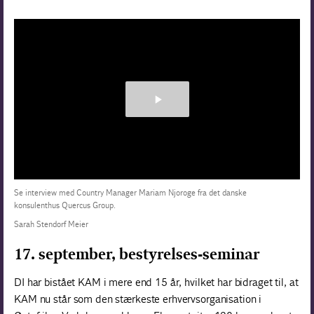
Se interview med Country Manager Mariam Njoroge fra det danske
konsulenthus Quercus Group.
Sarah Stendorf Meier
17. september, bestyrelses-seminar
DI har bistået KAM i mere end 15 år, hvilket har bidraget til, at
KAM nu står som den stærkeste erhvervsorganisation i