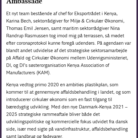
Ambassade
Et nyt team bestående af chef for Eksportrådet i Kenya,
Karina Bech, sektorrådgiver for Miljø & Cirkulær Økonomi,
Thomas Emil Jensen, samt maritim sektorrådgiver Nina
Randrup Rasmussen tog imod mig på terrassen, så mødet
efter coronaprotokol kunne foregå udendørs. På agendaen var
blandt andet udvidelse af det strategiske sektorsamarbejde
på Affald og Cirkulær Økonomi mellem Udenrigsministeriet,
DI, og DI’s søsterorganisation Kenya Association of
Manufacturers (KAM).
Kenya vedtog primo 2020 en ambitiøs plastikplan, som
kommer til at gennemsyre affaldsbehandling i landet, og som
introducerer cirkulær økonomi som en fast tilgang til
bæredygtig udvikling. Med den nye Danmark-Kenya 2021 –
2025 strategiske rammeaftale bliver både det
udviklingspolitiske og kommercielle fokus udvidet fra dansk
side, især med sigte på vand­infrastruktur, affaldsbehandling
samt landbrug og fødevarer.