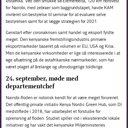
Østafrika. Ved den smukke sø Elementeita, 120 km nordvest
for Nairobi, med zebraer som baggrundstapet, havde KAM
inviteret sin bestyrelse til seminar for at evaluere selve
bestyrelsen samt for at lægge strategien for 2021.
Genstart efter coronakrisen samt handel og eksport fyldte
meget. Den kenyanske fremstillings­industris primære
eksportmarkeder baseret på volumen er EU, USA og Kina.
Men de kenyanske virksomheder er lige så interesserede i at
øge afsætning på de østafrikanske nærmarkeder, som har
været plaget af årelange og uforudsigelige toldkrige.
24. september, møde med
departementchef
Nairobi-floden er notorisk kendt for at være meget forurenet.
Det offentlig-private initiativ Kenya Nordic Green Hub, som DI
medstiftede i 2018, har udarbejdet et forstudie for
oprensning af floden. Studiet spiller ind i eksisterende lokale
initiativer og har vakt det kenyanske Miljøministeries