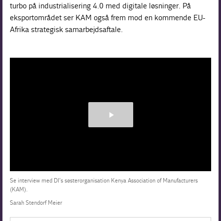
turbo på industrialisering 4.0 med digitale løsninger. På
eksportområdet ser KAM også frem mod en kommende EU-
Afrika strategisk samarbejds­aftale.
Se interview med DI’s søsterorganisation Kenya Association of Manufacturers
(KAM).
Sarah Stendorf Meier