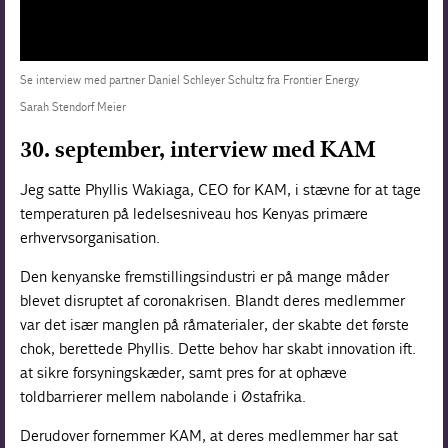
Se interview med partner Daniel Schleyer Schultz fra Frontier Energy
Sarah Stendorf Meier
30. september, interview med KAM
Jeg satte Phyllis Wakiaga, CEO for KAM, i stævne for at tage
temperaturen på ledelsesniveau hos Kenyas primære
erhvervsorganisation.
Den kenyanske fremstillingsindustri er på mange måder
blevet disruptet af coronakrisen. Blandt deres medlemmer
var det især manglen på råmaterialer, der skabte det første
chok, berettede Phyllis. Dette behov har skabt innovation ift.
at sikre forsyningskæder, samt pres for at ophæve
toldbarrierer mellem nabolande i Østafrika.
Derudover fornemmer KAM, at deres medlemmer har sat