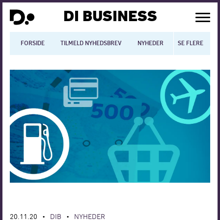
DI BUSINESS
FORSIDE
TILMELD NYHEDSBREV
NYHEDER
SE FLERE
BLOGS
N
Dansk økonomi
Digitalisering
International økonomi
Arbejdsmiljø
Arbejdsmarkedet
Uddannelse
Europapolitik
20.11.20
DIB
NYHEDER
•
•