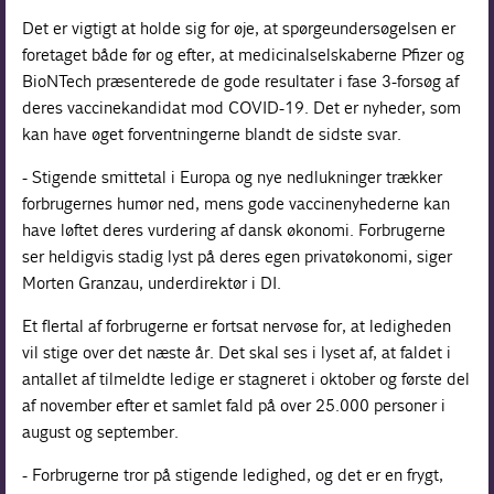
Det er vigtigt at holde sig for øje, at spørgeundersøgelsen er
foretaget både før og efter, at medicinalselskaberne Pfizer og
BioNTech præsenterede de gode resultater i fase 3-forsøg af
deres vaccinekandidat mod COVID-19. Det er nyheder, som
kan have øget forventningerne blandt de sidste svar.
- Stigende smittetal i Europa og nye nedlukninger trækker
forbrugernes humør ned, mens gode vaccinenyhederne kan
have løftet deres vurdering af dansk økonomi. Forbrugerne
ser heldigvis stadig lyst på deres egen privatøkonomi, siger
Morten Granzau, underdirektør i DI.
Et flertal af forbrugerne er fortsat nervøse for, at ledigheden
vil stige over det næste år. Det skal ses i lyset af, at faldet i
antallet af tilmeldte ledige er stagneret i oktober og første del
af november efter et samlet fald på over 25.000 personer i
august og september.
- Forbrugerne tror på stigende ledighed, og det er en frygt,