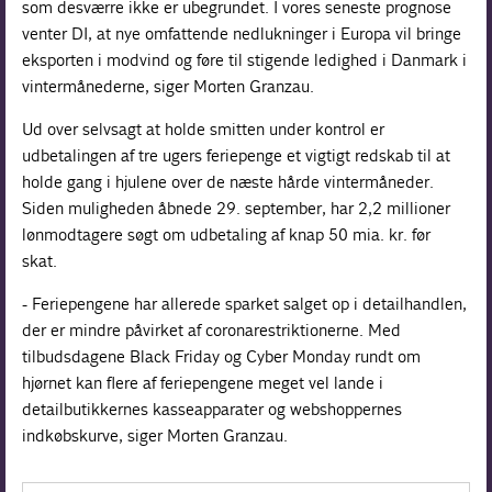
som desværre ikke er ubegrundet. I vores seneste prognose
venter DI, at nye omfattende nedlukninger i Europa vil bringe
eksporten i modvind og føre til stigende ledighed i Danmark i
vintermånederne, siger Morten Granzau.
Ud over selvsagt at holde smitten under kontrol er
udbetalingen af tre ugers feriepenge et vigtigt redskab til at
holde gang i hjulene over de næste hårde vintermåneder.
Siden muligheden åbnede 29. september, har 2,2 millioner
lønmodtagere søgt om udbetaling af knap 50 mia. kr. før
skat.
- Feriepengene har allerede sparket salget op i detailhandlen,
der er mindre påvirket af coronarestriktionerne. Med
tilbudsdagene Black Friday og Cyber Monday rundt om
hjørnet kan flere af feriepengene meget vel lande i
detailbutikkernes kasseapparater og webshoppernes
indkøbskurve, siger Morten Granzau.