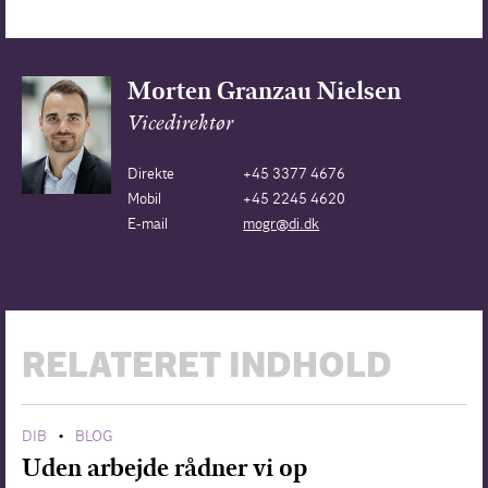
Morten Granzau Nielsen
Vicedirektør
Direkte
+45 3377 4676
Mobil
+45 2245 4620
E-mail
mogr@di.dk
RELATERET INDHOLD
DIB
BLOG
•
Uden arbejde rådner vi op