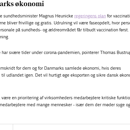
arks økonomi
de sundhedsminister Magnus Heunicke
regeringens plan
for vaccinati
e bliver frivillige og gratis. Udrulning vil være faseopdelt, hvor pers
ersonale på sundheds- og ældreområdet får tilbudt vaccination først
ning.
 har svære tider under corona-pandemien, pointerer Thomas Bustru
 fremskridt for dem og for Danmarks samlede økonomi, hvis deres
til udlandet igen. Det vil hurtigt øge eksporten og sikre dansk økon
være en prioritering af virksomheders medarbejdere kritiske funktio
medarbejdere med mange mennesker - især dem der møder syge og