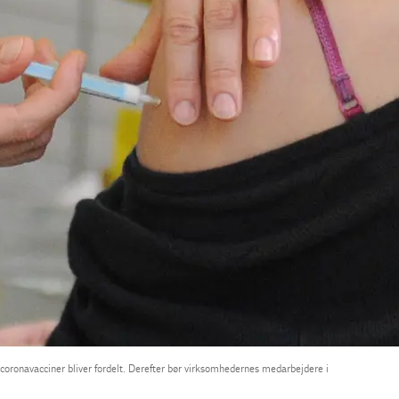
oronavacciner bliver fordelt. Derefter bør virksomhedernes medarbejdere i