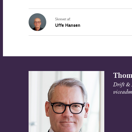
Skrevet af:
Uffe Hansen
Thom
Drift & 
viceadm.