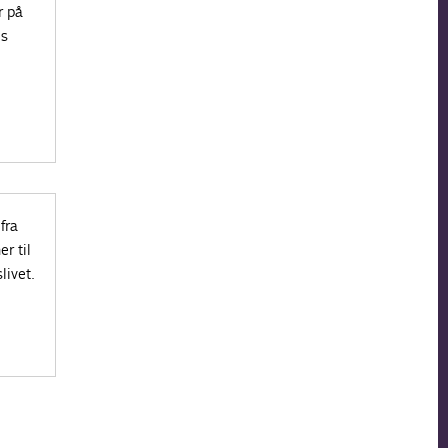
r på
’s
fra
r til
livet.