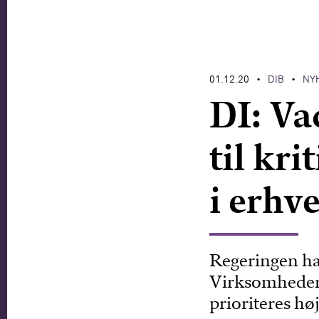
01.12.20
DIB
NY
•
•
DI: Va
til kri
i erhv
Regeringen ha
Virksomheder 
prioriteres hø