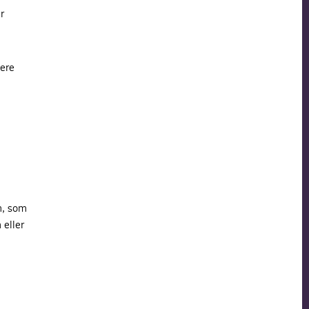
r
ere
m, som
 eller