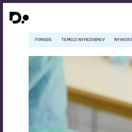
FORSIDE
TILMELD NYHEDSBREV
NYHEDE
Dansk økonomi
Digita
Arbejdsmarkedet
Uddan