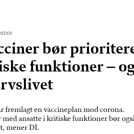
HEDER
cciner bør prioriter
tiske funktioner – o
ervslivet
r fremlagt en vaccineplan mod corona.
med ansatte i kritiske funktioner bør ogs
jt, mener DI.