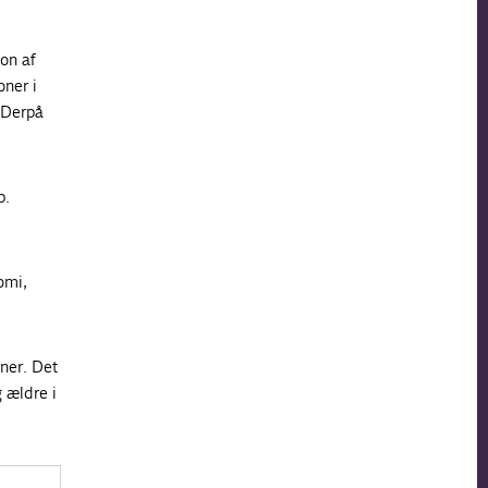
on af
oner i
. Derpå
p.
omi,
ner. Det
 ældre i