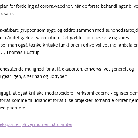
lan for fordeling af corona-vacciner, når de første behandlinger blive
nskerne.
na-sårbare grupper som syge og ældre sammen med sundhedsarbejd
kke, når det gælder vaccination. Det gælder menneskeliv og vores
bør man også tænke kritiske funktioner i erhvervslivet ind, anbefaler
i DI, Thomas Bustrup.
 enestående mulighed for at få eksporten, erhvervslivet generelt og
gear igen, siger han og uddyber:
vigtigt, at også kritiske medarbejdere i virksomhederne - og især de
or at komme til udlandet for at tilse projekter, forhandle ordrer hjem
ve prioriteret.
sport er på vej ind i en hård vinter