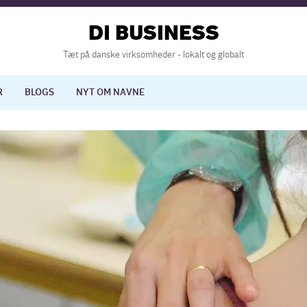
DI BUSINESS
Tæt på danske virksomheder - lokalt og globalt
R
BLOGS
NYT OM NAVNE
lisering
International økonomi
nelse
Europapolitik