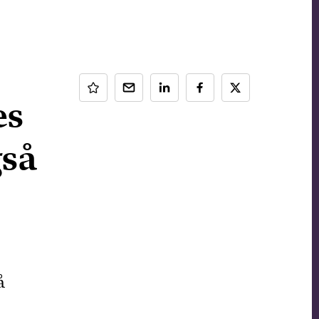
es
gså
å