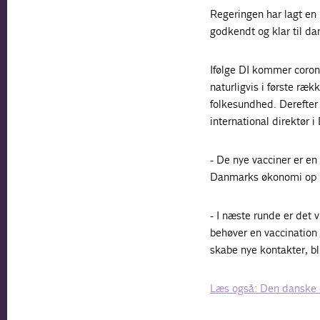
Regeringen har lagt en p
godkendt og klar til da
Ifølge DI kommer coro
naturligvis i første ræ
folkesundhed. Derefter 
international direktør 
- De nye vacciner er en
Danmarks økonomi op i 
- I næste runde er det 
behøver en vaccination f
skabe nye kontakter, bli
Læs også: Den danske ek