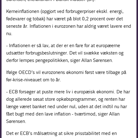
Kerneinflationen (opgjort ved forbrugerpriser ekskl. energi,
fødevarer og tobak) har været på blot 0,2 procent over det
seneste år. Inflationen i eurozonen har aldrig været lavere end
nu.
- Inflationen er så lav, at der er en fare for at europæerne
udsætter forbrugsbeslutninger. Det vil svække væksten og
derfor lempes pengepolitikken, siger Allan Sørensen.
Ifølge OECD’s vil eurozonens økonomi først være tilbage på
før-krise-niveauet om to år.
- ECB forsøger at puste mere liv i europæisk økonomi. De har
dog allerede søsat store opkøbsprogrammer, og renten har
længe været banket ned under nul, uden at det indtil nu har
fået bugt med den lave inflation - tværtimod, siger Allan
Sørensen.
Det er ECB’s målsætning at sikre prisstabilitet med en