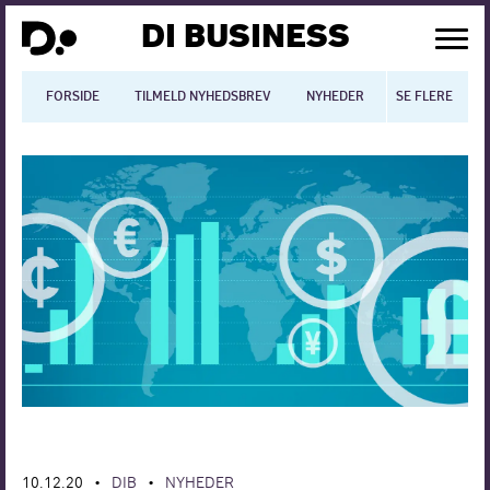
DI BUSINESS
FORSIDE
TILMELD NYHEDSBREV
NYHEDER
SE FLERE
BLOGS
N
Dansk økonomi
Digitalisering
International økonomi
Arbejdsmiljø
Arbejdsmarkedet
Uddannelse
Europapolitik
10.12.20
DIB
NYHEDER
•
•