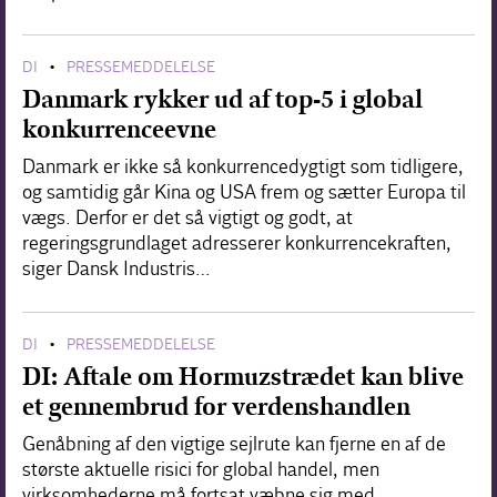
DI
PRESSEMEDDELELSE
•
Danmark rykker ud af top-5 i global
konkurrenceevne
Danmark er ikke så konkurrencedygtigt som tidligere,
og samtidig går Kina og USA frem og sætter Europa til
vægs. Derfor er det så vigtigt og godt, at
regeringsgrundlaget adresserer konkurrencekraften,
siger Dansk Industris…
DI
PRESSEMEDDELELSE
•
DI: Aftale om Hormuzstrædet kan blive
et gennembrud for verdenshandlen
Genåbning af den vigtige sejlrute kan fjerne en af de
største aktuelle risici for global handel, men
virksomhederne må fortsat væbne sig med