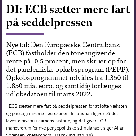
DI: ECB sætter mere fart
Forskning
på seddelpressen
Nye tal: Den Europæiske Centralbank
(ECB) fastholder den toneangivende
rente på -0,5 procent, men skruer op for
det pandemiske opkøbsprogram (PEPP).
Opkøbsprogrammet udvides fra 1.350 til
1.850 mia. euro, og samtidig forlænges
udløbsdatoen til marts 2022.
- ECB sætter mere fart på seddelpressen for at løfte væksten
og prisstigningerne i eurozonen. Inflationen ligger på det
laveste niveau i euroens historie, og det giver ECB
manøvrerum for nye pengepolitiske stimulanser, siger Allan
Sørensen, cheføkonom i Dansk Industri (DI).