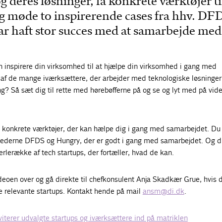
og deres løsninger, få konkrete værktøjer ti
g møde to inspirerende cases fra hhv. DF
ar haft stor succes med at samarbejde med
n inspirere din virksomhed til at hjælpe din virksomhed i gang med
f de mange iværksættere, der arbejder med teknologiske løsninger
ng? Så sæt dig til rette med hørebøfferne på og se og lyt med på vid
konkrete værktøjer, der kan hælpe dig i gang med samarbejdet. Du 
mhederne DFDS og Hungry, der er godt i gang med samarbejdet. Og 
lerække af tech startups, der fortæller, hvad de kan.
deoen over og gå direkte til chefkonsulent Anja Skadkær Grue, hvis 
e relevante startups. Kontakt hende på mail
ansm@di.dk
.
nviterer udvalgte startups og iværksættere ind på matriklen