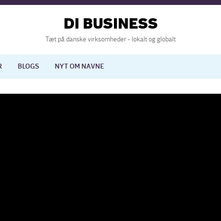
DI BUSINESS
Tæt på danske virksomheder - lokalt og globalt
R
BLOGS
NYT OM NAVNE
lisering
International økonomi
nelse
Europapolitik