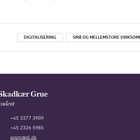
DIGITALISERING
SMÅ OG MELLEMSTORE VIRKSO
Skadkær Grue
sulent
+45 3377 3909
+45 2326 5985
ansm@di.dk