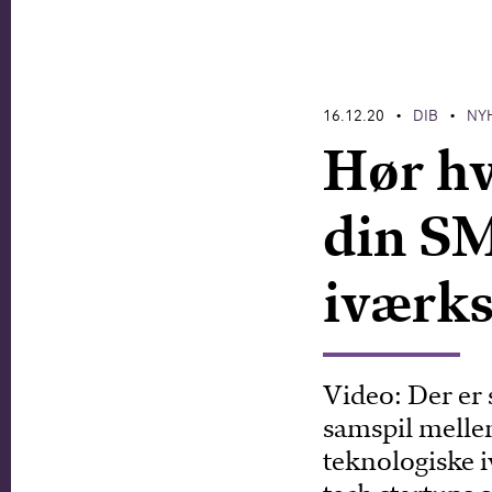
16.12.20
DIB
NY
•
•
Hør hv
din S
iværks
Video: Der er s
samspil melle
teknologiske 