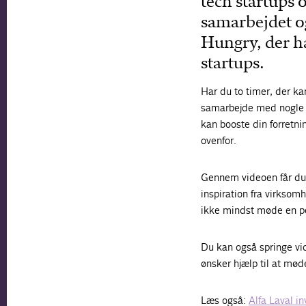
tech startups 
samarbejdet o
Hungry, der h
startups.
Har du to timer, der ka
samarbejde med nogle a
kan booste din forretni
ovenfor.
Gennem videoen får du 
inspiration fra virkso
ikke mindst møde en per
Du kan også springe vi
ønsker hjælp til at mød
Læs også:
Alfa Laval i