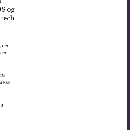
l
DS og
 tech
, der
eoen
får
du kan
du