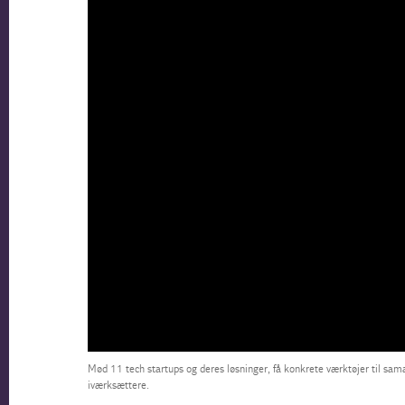
Mød 11 tech startups og deres løsninger, få konkrete værktøjer til 
iværksættere.