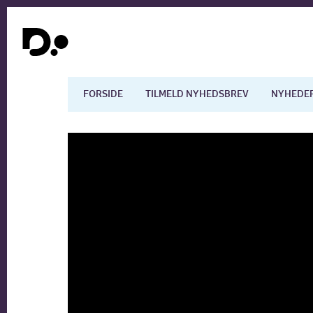
FORSIDE
TILMELD NYHEDSBREV
NYHEDE
Dansk økonomi
Digita
Arbejdsmarkedet
Uddan