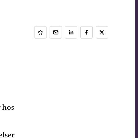
r hos
elser