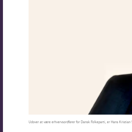
Udover at være erhvervsordfører for Dansk Folkeparti, er Hans Kristi