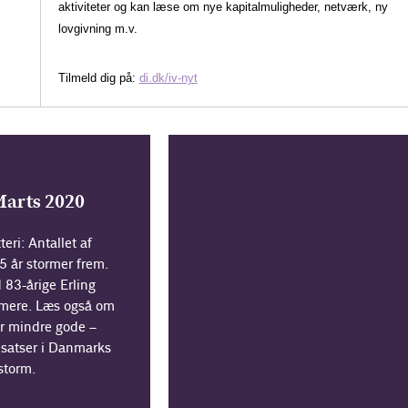
aktiviteter og kan læse
om nye kapitalmuligheder, netværk, ny
lovgivning
m.v.
Tilmeld dig på:
di.dk/iv-nyt
Marts 2020
ri: Antallet af
5 år stormer frem.
 83-årige Erling
 mere. Læs også om
r mindre gode –
ndsatser i Danmarks
storm.