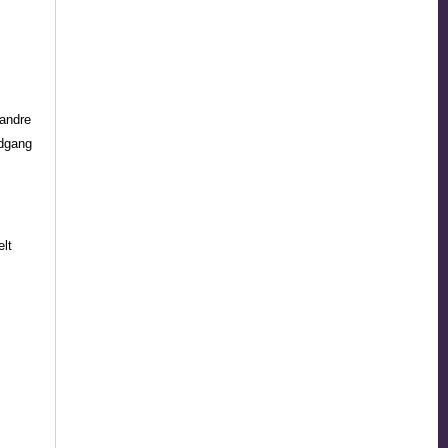
m
.
andre
dgang
lt