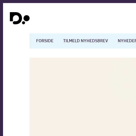
FORSIDE
TILMELD NYHEDSBREV
NYHEDE
Dansk økonomi
Digita
Arbejdsmarkedet
Uddan