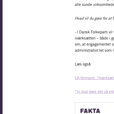
alle sunde virksomhede
Hvad vil du gøre for at 
- I Dansk Folkeparti vi
iværksætteri – både i g
om, at engagementet og 
administrativt let som 
Læs også:
LA-formand: "Iværksætter
"Vi skal gøre det så e
FAKTA