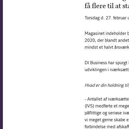
få flere til at
Torsdag d. 27. februar
Magasinet indeholder b
2020, der blandt andet 
mindst et halvt årsværk 
DI Business har spurgt 
udviklingen i iværksætt
Hvad er din holdning ti
- Antallet af iværksætt
(IVS) medførte et meget
påflittige og seriøse i
vi meget gerne skabe en
forbindelse med afskaff