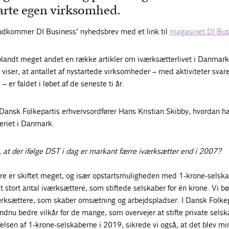
 starte egen virksomhed.
 udkommer DI Business’ nyhedsbrev med et link til
magasinet DI Bus
landt meget andet en række artikler om iværksætterlivet i Danmar
viser, at antallet af nystartede virksomheder – med aktiviteter svare
– er faldet i løbet af de seneste ti år.
Dansk Folkepartis erhvervsordfører Hans Kristian Skibby, hvordan h
eriet i Danmark.
l, at der ifølge DST i dag er markant færre iværksætter end i 2007?
ere er skiftet meget, og især opstartsmuligheden med 1-krone-selsk
 stort antal iværksættere, som stiftede selskaber for én krone. Vi bø
værksættere, som skaber omsætning og arbejdspladser. I Dansk Folkepa
dnu bedre vilkår for de mange, som overvejer at stifte private selska
elsen af 1-krone-selskaberne i 2019, sikrede vi også, at det blev mi