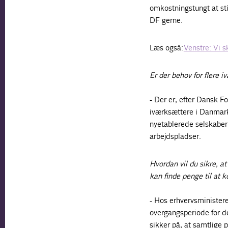
omkostningstungt at sti
DF gerne.
Læs også:
Venstre: Vi s
Er der behov for flere i
- Der er, efter Dansk Fo
iværksættere i Danmark.
nyetablerede selskaber,
arbejdspladser.
Hvordan vil du sikre, a
kan finde penge til at k
- Hos erhvervsministeren
overgangsperiode for de
sikker på, at samtlige p