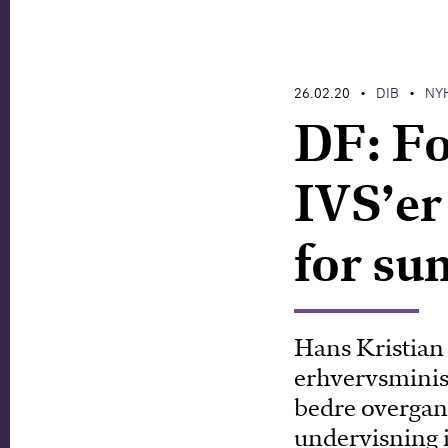
26.02.20
DIB
NY
•
•
DF: F
IVS’er 
for su
Hans Kristian 
erhvervsminist
bedre overgan
undervisning 