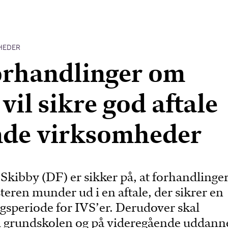
HEDER
orhandlinger om
vil sikre god aftale
nde virksomheder
Skibby (DF) er sikker på, at forhandlinge
eren munder ud i en aftale, der sikrer en
gsperiode for IVS’er. Derudover skal
i grundskolen og på videregående uddann