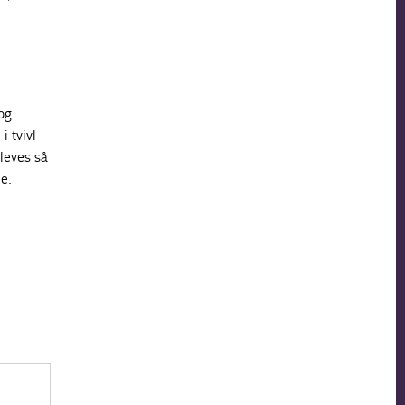
og
i tvivl
pleves så
e.