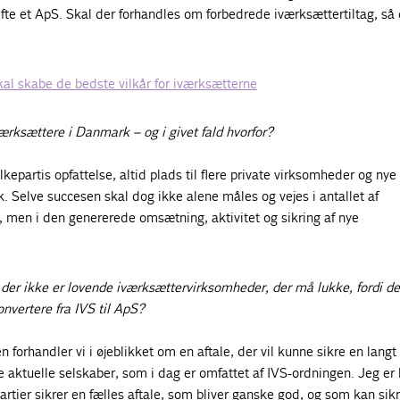
fte et ApS. Skal der forhandles om forbedrede iværksættertiltag, så 
kal skabe de bedste vilkår for iværksætterne
værksættere i Danmark – og i givet fald hvorfor?
lkepartis opfattelse, altid plads til flere private virksomheder og nye
 Selve succesen skal dog ikke alene måles og vejes i antallet af
 men i den genererede omsætning, aktivitet og sikring af nye
t der ikke er lovende iværksættervirksomheder, der må lukke, fordi de
onvertere fra IVS til ApS?
 forhandler vi i øjeblikket om en aftale, der vil kunne sikre en langt
 aktuelle selskaber, som i dag er omfattet af IVS-ordningen. Jeg er 
artier sikrer en fælles aftale, som bliver ganske god, og som kan sikr