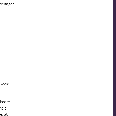
deltager
 ikke
 bedre
helt
e, at