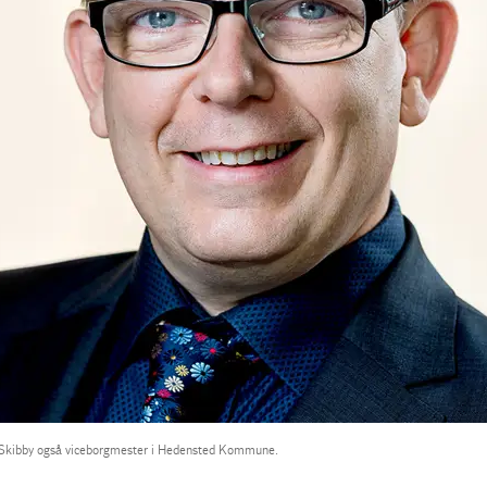
an Skibby også viceborgmester i Hedensted Kommune.