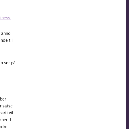
iness.
k anno
nde til
an ser på
aber
r satse
rti vil
ber. I
ndre