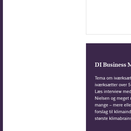
DI Business 
Tema om iværksætte
iværksætter over 5
Læs interview med
Nielsen og meget
mange – mere elle
forslag til klimai
største klimabrain