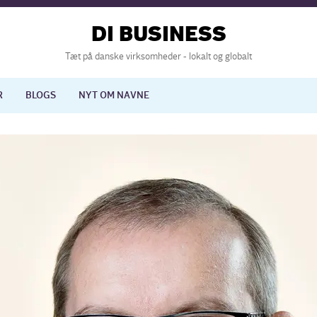
DI BUSINESS
Tæt på danske virksomheder - lokalt og globalt
R
BLOGS
NYT OM NAVNE
lisering
International økonomi
nelse
Europapolitik