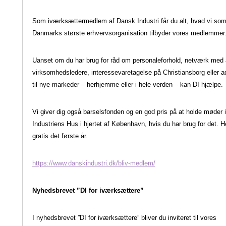
Som iværksættermedlem af Dansk Industri
får du alt, hvad vi so
Danmarks største
erhvervsorganisation tilbyder vores medlemmer
Uanset om du har brug for råd om personaleforhold,
netværk med 
virksomhedsledere,
interessevaretagelse på Christiansborg eller
a
til nye markeder – herhjemme eller i hele
verden – kan DI hjælpe.
Vi giver dig også barselsfonden og en god pris
på at holde møder i
Industriens Hus i hjertet af
København, hvis du har brug for det. He
gratis
det første år.
https://www.danskindustri.dk/bliv-medlem/
Nyhedsbrevet ”DI for iværksættere”
I nyhedsbrevet ”DI for iværksættere” bliver
du inviteret til vores