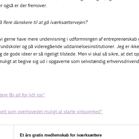
r også er der fremover.
få flere danskere til at gå iværksættervejen?
l vi gerne have mere undervisning i udformningen af entreprenørskab 
rundskoler og på videregående uddannelsesinstitutioner. Jeg er ikke 
de gode ideer er så rigeligt tilstede. Men vi skal så sikre, at det o
muligt at begive sig ud i opgaverne som selvstændig erhvervsdrivend
e får alt for lidt ros"
nkelt som overhovedet muligt at starte virksomhed"
Et års gratis medlemskab for iværksættere