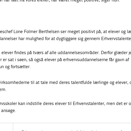
schef Lone Folmer Berthelsen ser meget positivt på, at elever og læ
dannelser har mulighed for at dygtiggøre sig gennem Erhvervstalente
e elever findes på tværs af alle uddannelsesområder. Derfor glæder 
er er sat i søen, så også elever på erhvervsuddannelserne får gavn af
un og fortsætter.
e virksomhederne til at tale med deres talentfulde lærlinge og elever,
dem.
sskoler kan indstille deres elever til Erhvervstalenter, men det er 
t ansøge.