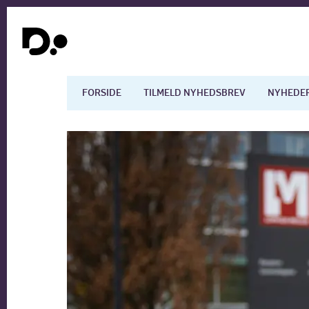
FORSIDE
TILMELD NYHEDSBREV
NYHEDE
Dansk økonomi
Digita
Arbejdsmarkedet
Uddan