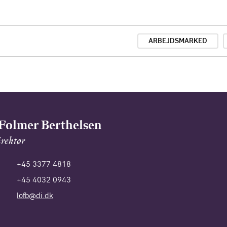
ARBEJDSMARKED
Folmer Berthelsen
rektør
+45 3377 4818
+45 4032 0943
lofb@di.dk