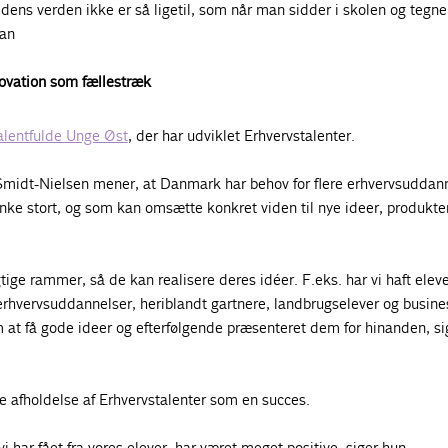
edens verden ikke er så ligetil, som når man sidder i skolen og tegner
man
ovation som fællestræk
alentfulde Unge Øst
, der har udviklet Erhvervstalenter.
 Smidt-Nielsen mener, at Danmark har behov for flere erhvervsudda
nke stort, og som kan omsætte konkret viden til nye ideer, produkte
tige rammer, så de kan realisere deres idéer. F.eks. har vi haft eleve
erhvervsuddannelser, heriblandt gartnere, landbrugselever og busines
 at få gode ideer og efterfølgende præsenteret dem for hinanden, si
e afholdelse af Erhvervstalenter som en succes.
i har fået fra vores elever, har været meget positive, siger hun.