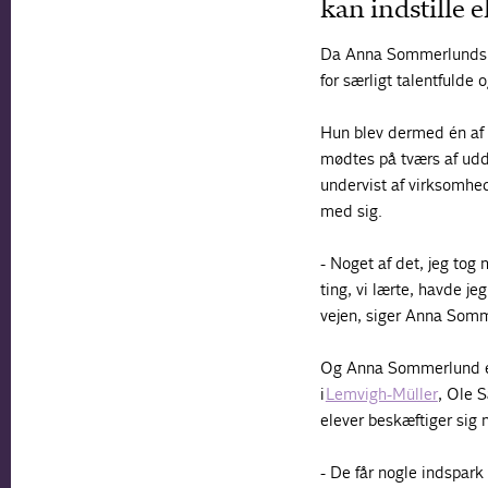
kan indstille 
Da Anna Sommerlunds u
for særligt talentfulde
Hun blev dermed én af 
mødtes på tværs af udda
undervist af virksomhe
med sig.
- Noget af det, jeg tog
ting, vi lærte, havde 
vejen, siger Anna Som
Og Anna Sommerlund er 
i
Lemvigh-Müller
, Ole S
elever beskæftiger sig
- De får nogle indspark