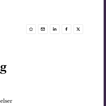
ng
elser