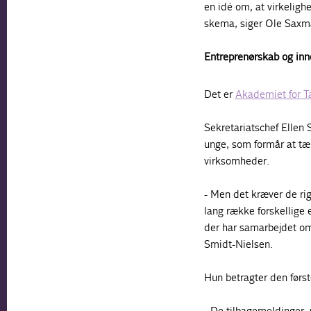
en idé om, at virkeligh
skema, siger Ole Sax
Entreprenørskab og inn
Det er
Akademiet for T
Sekretariatschef Ellen
unge, som formår at tæ
virksomheder.
- Men det kræver de rig
lang række forskellige 
der har samarbejdet om
Smidt-Nielsen.
Hun betragter den først
- De tilbagemeldinger, v