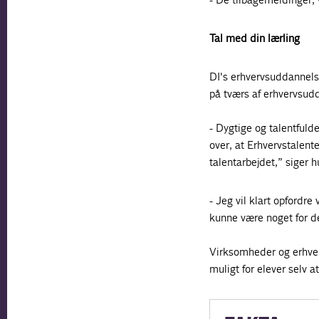
Tal med din lærling
DI's erhvervsuddannelse
på tværs af erhvervsud
- Dygtige og talentfuld
over, at Erhvervstalent
talentarbejdet,” siger h
- Jeg vil klart opfordr
kunne være noget for 
Virksomheder og erhverv
muligt for elever selv a