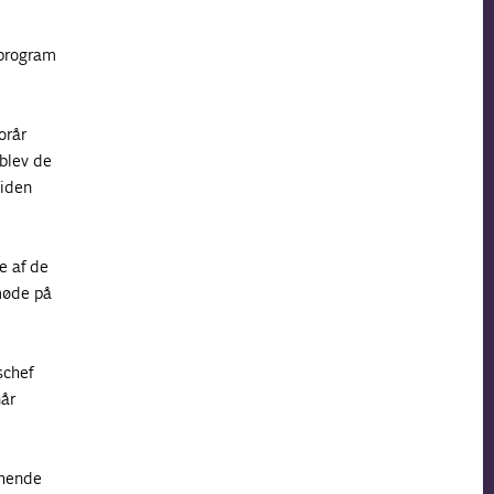
 program
orår
 blev de
viden
e af de
møde på
schef
når
 hende