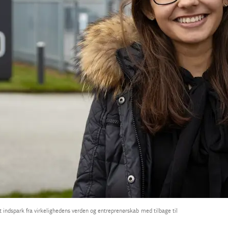
ndspark fra virkelighedens verden og entreprenørskab med tilbage til