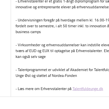
- Erhvervstalenter er et gratis 1-årigt diplomprogram for sæ
innovative og entreprenante elever på erhvervsuddannelse
- Undervisningen foregår på hverdage mellem kl. 16.00-1
fordelt over to semestre, i alt 50 timer inkl. to innovation 
business camps
- Virksomheder og erhvervsuddannelser kan indstille elev
tværs af EUD og EUX til optagelse på Erhvervstalenter. Ele
kan også selv søge
- Talentprogrammet er udviklet af Akademiet for Talentful
Unge Øst og støttet af Nordea-Fonden
- Læs mere om Erhvervstalenter på
Talentfuldeunge.dk