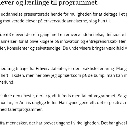
elever og lærlinge til programmet.
ddannelse præsenterede hende for muligheden for at deltage i et
 og motiverede elever på erhvervsuddannelserne, slog hun til.
de 63 elever, der er i gang med en erhvervsuddannelse, der sidste f
nnelser, for at blive klogere på innovation og entreprenørskab. Her
der, konsulenter og selvstændige. De undervisere bringer værdifuld 
 med mig tilbage fra Erhvervstalenter, er den praktiske erfaring. Mang
jeg hørt i skolen, men her blev jeg opmærksom på de bump, man kan 
merlund.
ikke den eneste, der er godt tilfreds med talentprogrammet. Salg
axman, er Annas daglige leder. Han synes generelt, det er positivt, 
 med talentprogrammer.
 fra mennesker, der har prøvet tingene i virkeligheden. Det har givet