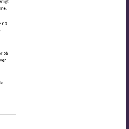
rligt
rne.
9.00
&
er på
ver
de