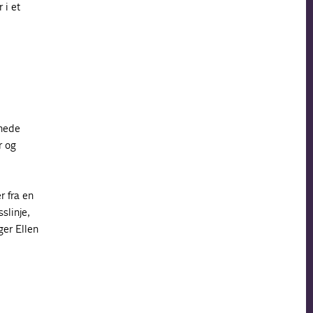
 i et
nnede
r og
r fra en
slinje,
ger Ellen