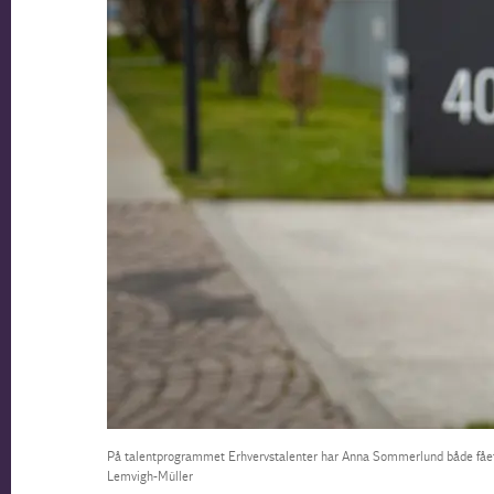
På talentprogrammet Erhvervstalenter har Anna Sommerlund både fået i
Lemvigh-Müller