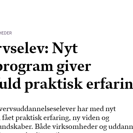
HEDER
vselev: Nyt
program giver
uld praktisk erfari
hvervsuddannelseselever har med nyt
fået praktisk erfaring, ny viden og
undskaber. Både virksomheder og uddann