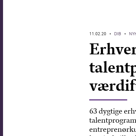
11.02.20
DIB
NY
•
•
Erhver
talent
værdif
63 dygtige er
talentprogram 
entreprenørk