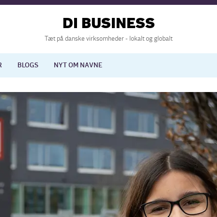
DI BUSINESS
Tæt på danske virksomheder - lokalt og globalt
R
BLOGS
NYT OM NAVNE
lisering
International økonomi
nelse
Europapolitik