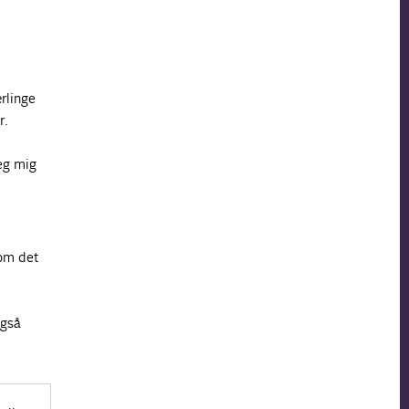
rlinge
r.
jeg mig
 om det
også