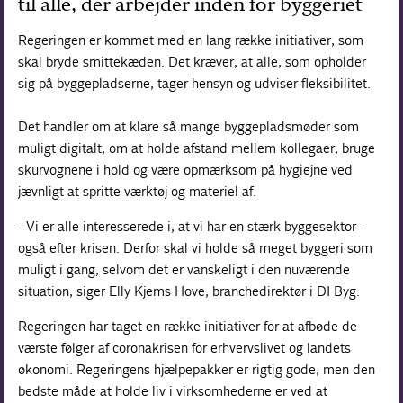
til alle, der arbejder inden for byggeriet
Regeringen er kommet med en lang række initiativer, som
skal bryde smittekæden. Det kræver, at alle, som opholder
sig på byggepladserne, tager hensyn og udviser fleksibilitet.
Det handler om at klare så mange byggepladsmøder som
muligt digitalt, om at holde afstand mellem kollegaer, bruge
skurvognene i hold og være opmærksom på hygiejne ved
jævnligt at spritte værktøj og materiel af.
- Vi er alle interesserede i, at vi har en stærk byggesektor –
også efter krisen. Derfor skal vi holde så meget byggeri som
muligt i gang, selvom det er vanskeligt i den nuværende
situation, siger Elly Kjems Hove, branchedirektør i DI Byg.
Regeringen har taget en række initiativer for at afbøde de
værste følger af coronakrisen for erhvervslivet og landets
økonomi. Regeringens hjælpepakker er rigtig gode, men den
bedste måde at holde liv i virksomhederne er ved at