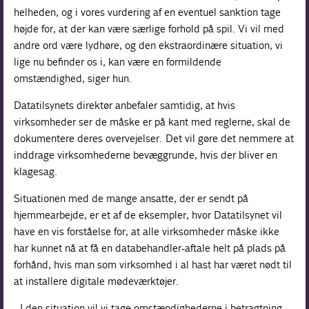
helheden, og i vores vurdering af en eventuel sanktion tage
højde for, at der kan være særlige forhold på spil. Vi vil med
andre ord være lydhøre, og den ekstraordinære situation, vi
lige nu befinder os i, kan være en formildende
omstændighed, siger hun.
Datatilsynets direktør anbefaler samtidig, at hvis
virksomheder ser de måske er på kant med reglerne, skal de
dokumentere deres overvejelser. Det vil gøre det nemmere at
inddrage virksomhederne bevæggrunde, hvis der bliver en
klagesag.
Situationen med de mange ansatte, der er sendt på
hjemmearbejde, er et af de eksempler, hvor Datatilsynet vil
have en vis forståelse for, at alle virksomheder måske ikke
har kunnet nå at få en databehandler-aftale helt på plads på
forhånd, hvis man som virksomhed i al hast har været nødt til
at installere digitale mødeværktøjer.
- I den situation vil vi tage omstændighederne i betragtning,