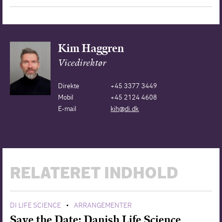
Kim Haggren
Vicedirektør
Direkte
+45 3377 3449
Mobil
+45 2124 4608
E-mail
kih@di.dk
RELATERET INDHOLD
DI LIFE SCIENCE
ARRANGEMENTER
•
Save the Date: Danish Life Science