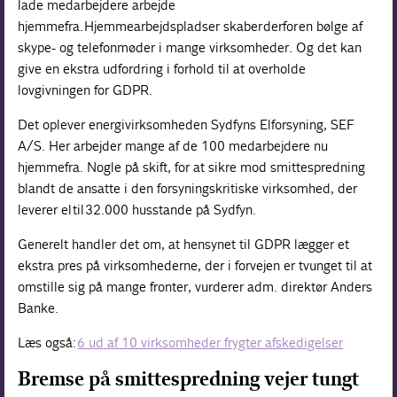
lade medarbejdere arbejde
hjemmefra. Hjemmearbejdspladser skaber derfor en bølge af
skype- og telefonmøder i mange virksomheder. Og det kan
give en ekstra udfordring i forhold til at overholde
lovgivningen for GDPR.
Det oplever energivirksomheden Sydfyns Elforsyning, SEF
A/S. Her arbejder mange af de 100 medarbejdere nu
hjemmefra. Nogle på skift, for at sikre mod smittespredning
blandt de ansatte i den forsyningskritiske virksomhed, der
leverer el til 32.000 husstande på Sydfyn.
Generelt handler det om, at hensynet til GDPR lægger et
ekstra pres på virksomhederne, der i forvejen er tvunget til at
omstille sig på mange fronter, vurderer adm. direktør Anders
Banke.
Læs også:
6 ud af 10 virksomheder frygter afskedigelser
Bremse på smittespredning vejer tungt