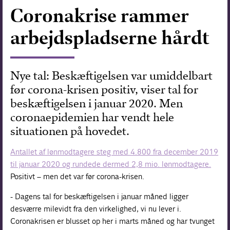
Coronakrise rammer
Forskning
arbejdspladserne hårdt
Nye tal: Beskæftigelsen var umiddelbart
før corona-krisen positiv, viser tal for
beskæftigelsen i januar 2020. Men
coronaepidemien har vendt hele
situationen på hovedet.
Antallet af lønmodtagere steg med 4.800 fra december 2019
til januar 2020 og rundede dermed 2,8 mio. lønmodtagere.
Positivt – men det var før corona-krisen.
- Dagens tal for beskæftigelsen i januar måned ligger
desværre milevidt fra den virkelighed, vi nu lever i.
Coronakrisen er blusset op her i marts måned og har tvunget