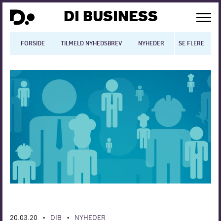
DI BUSINESS
FORSIDE
TILMELD NYHEDSBREV
NYHEDER
SE FLERE
BLOGS
N
Dansk økonomi
Digitalisering
International økonomi
Arbejdsmiljø
Arbejdsmarkedet
Uddannelse
Europapolitik
20.03.20
DIB
NYHEDER
•
•