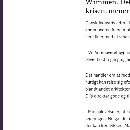
Wammen. Det h
krisen, mener
Dansk Industris adm. di
kommunerne friere muli
flere fluer med et smæ
- Vi får renoveret bygn
bliver holdt i gang, og 
Det handler om at redd
hurtigt kan rejse sig ef
blandt andet arkitekter
DI’s direktør gode og t
- Min oplevelse er, at 
regeringen. Nu gælder d
der kan fremrykkes. Ma