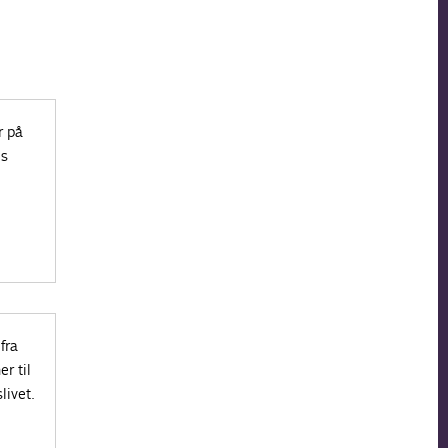
r på
’s
fra
r til
livet.