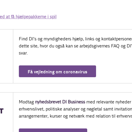
.
d at få hjælpepakkerne i spil
Find DI’s og myndigheders hjælp, links og kontaktpersone
dette site, hvor du også kan se arbejdsgivernes FAQ og DI
svar.
Få vejledning om coronavirus
Modtag
nyhedsbrevet DI Business
med relevante nyheder 
erhvervslivet, politiske analyser og nøgletal samt invitatione
T
arrangementer, kurser og netværk med relation til erhvervs