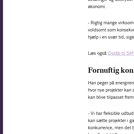
økonomi.
- Rigtig mange virksomh
voldsomt som konsekvens
hjælp i en svær tid, si
Læs også:
Opråb til SMV
Fornuftig ko
Han peger på energiren
hvor nye projekter kan 
kan blive tilpasset fre
- Vi har fleksible udb
kan sætte projekter i gan
konkurrence, men det be