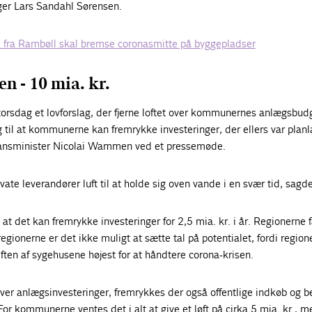
iger Lars Sandahl Sørensen.
 fra Rambøll skal bremse coronasmitte på byggepladser
n - 10 mia. kr.
orsdag et lovforslag, der fjerne loftet over kommunernes anlægsbudg
til at kommunerne kan fremrykke investeringer, der ellers var planla
finansminister Nicolai Wammen ved et pressemøde.
ivate leverandører luft til at holde sig oven vande i en svær tid, sagd
t det kan fremrykke investeringer for 2,5 mia. kr. i år. Regionerne 
egionerne er det ikke muligt at sætte tal på potentialet, fordi region
driften af sygehusene højest for at håndtere corona-krisen.
 over anlægsinvesteringer, fremrykkes der også offentlige indkøb og b
For kommunerne ventes det i alt at give et løft på cirka 5 mia. kr., m