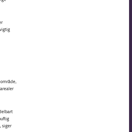
er
vigtig
 område,
 arealer
delbart
nuftig
 siger