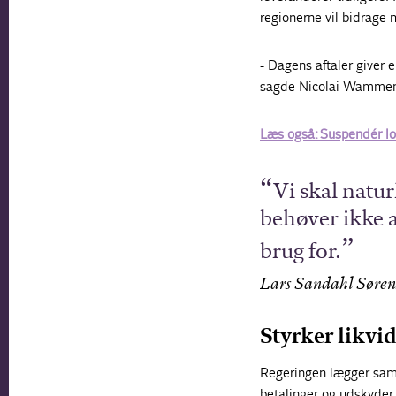
regionerne vil bidrage 
- Dagens aftaler giver e
sagde Nicolai Wamme
Læs også: Suspendér lo
Vi skal natur
behøver ikke a
brug for.
Lars Sandahl Søren
Styrker likvid
Regeringen lægger samm
betalinger og udskyder 