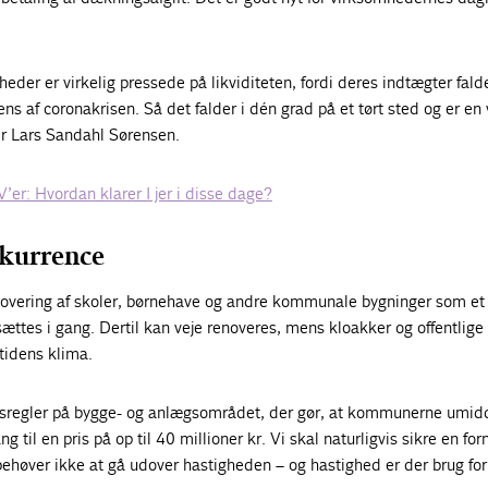
eder er virkelig pressede på likviditeten, fordi deres indtægter fald
 af coronakrisen. Så det falder i dén grad på et tørt sted og er en 
ger Lars Sandahl Sørensen.
’er: Hvordan klarer I jer i disse dage?
nkurrence
overing af skoler, børnehave og andre kommunale bygninger som et
sættes i gang. Dertil kan veje renoveres, mens kloakker og offentlige
mtidens klima.
udsregler på bygge- og anlægsområdet, der gør, at kommunerne umid
g til en pris på op til 40 millioner kr. Vi skal naturligvis sikre en for
høver ikke at gå udover hastigheden – og hastighed er der brug for,