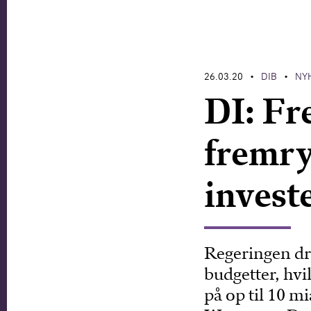
26.03.20
DIB
NY
•
•
DI: Fr
fremry
invest
Regeringen dr
budgetter, hvi
på op til 10 mi