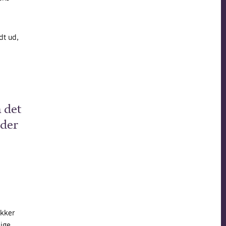
dt ud,
 det
 der
ykker
lige