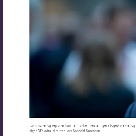
Kommuner og regioner kan fremrykke investeringer i bygeprojekter og bet
siger DI's adm. direktør Lars Sandahl Sørensen.