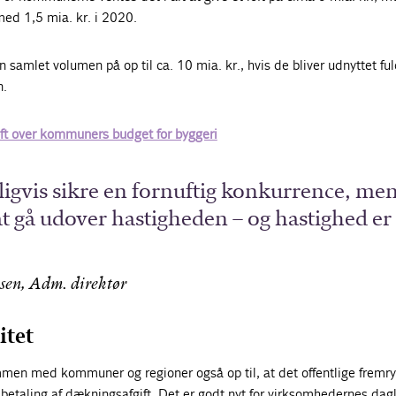
med 1,5 mia. kr. i 2020.
n samlet volumen på op til ca. 10 mia. kr., hvis de bliver udnyttet ful
n.
ft over kommuners budget for byggeri
ligvis sikre en fornuftig konkurrence, men
t gå udover hastigheden – og hastighed er
sen, Adm. direktør
itet
en med kommuner og regioner også op til, at det offentlige fremr
betaling af dækningsafgift. Det er godt nyt for virksomhedernes dag