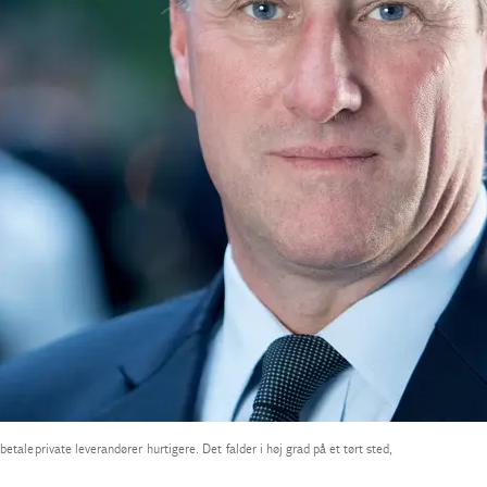
ale private leverandører hurtigere. Det falder i høj grad på et tørt sted,