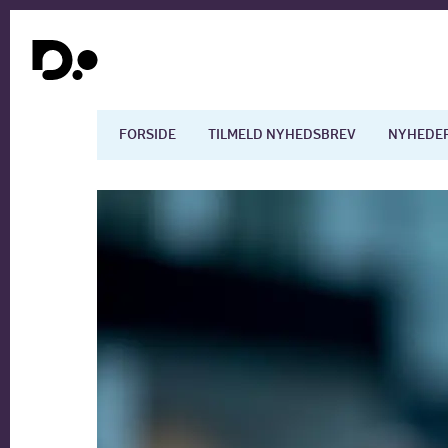
FORSIDE
TILMELD NYHEDSBREV
NYHEDE
Dansk økonomi
Digita
Arbejdsmarkedet
Uddan