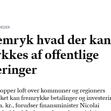
HEDER
emryk hvad der kan
kkes af offentlige
eringer
opper loft over kommuner og regioners
lket kan fremrykke betalinger og investeri
a. kr., forudser finansminister Nicolai