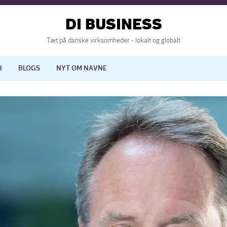
DI BUSINESS
Tæt på danske virksomheder - lokalt og globalt
R
BLOGS
NYT OM NAVNE
lisering
International økonomi
nelse
Europapolitik