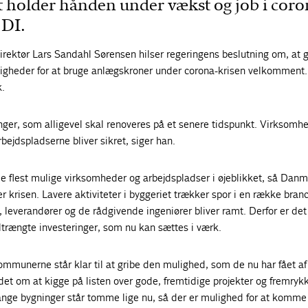
older hånden under vækst og job i coro
 DI.
rektør Lars Sandahl Sørensen hilser regeringens beslutning om, at g
gheder for at bruge anlægskroner under corona-krisen velkomment. 
k.
inger, som alligevel skal renoveres på et senere tidspunkt. Virksomh
arbejdspladserne bliver sikret, siger han.
e flest mulige virksomheder og arbejdspladser i øjeblikket, så Dan
ter krisen. Lavere aktiviteter i byggeriet trækker spor i en række bran
, leverandører og de rådgivende ingeniører bliver ramt. Derfor er det 
iltrængte investeringer, som nu kan sættes i værk.
kommunerne står klar til at gribe den mulighed, som de nu har fået af
et om at kigge på listen over gode, fremtidige projekter og fremryk
nge bygninger står tomme lige nu, så der er mulighed for at komme