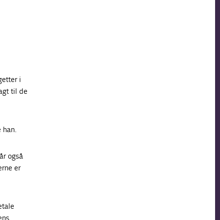
etter i
gt til de
e han.
får også
erne er
etale
ens