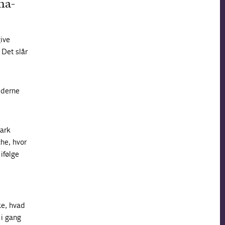
na-
ive
Det slår
ederne
mark
che, hvor
ifølge
ke, hvad
 i gang