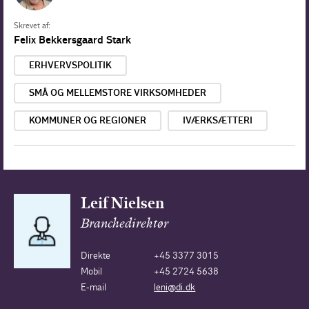
Skrevet af:
Felix Bekkersgaard Stark
ERHVERVSPOLITIK
SMÅ OG MELLEMSTORE VIRKSOMHEDER
KOMMUNER OG REGIONER
IVÆRKSÆTTERI
Leif Nielsen
Branchedirektør
Direkte
+45 3377 3015
Mobil
+45 2724 5638
E-mail
leni@di.dk