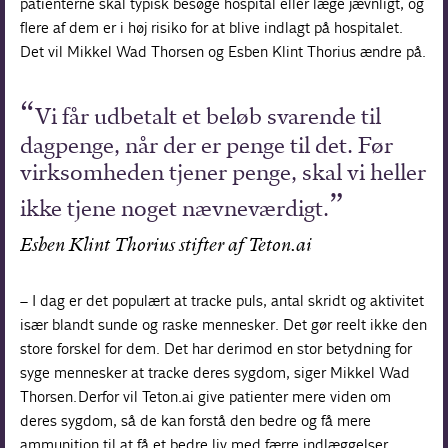
patienterne skal typisk besøge hospital eller læge jævnligt, og
flere af dem er i høj risiko for at blive indlagt på hospitalet.
Det vil Mikkel Wad Thorsen og Esben Klint Thorius ændre på.
Vi får udbetalt et beløb svarende til
dagpenge, når der er penge til det. Før
virksomheden tjener penge, skal vi heller
ikke tjene noget nævneværdigt.
Esben Klint Thorius stifter af Teton.ai
– I dag er det populært at tracke puls, antal skridt og aktivitet
især blandt sunde og raske mennesker. Det gør reelt ikke den
store forskel for dem. Det har derimod en stor betydning for
syge mennesker at tracke deres sygdom, siger Mikkel Wad
Thorsen. Derfor vil Teton.ai give patienter mere viden om
deres sygdom, så de kan forstå den bedre og få mere
ammunition til at få et bedre liv med færre indlæggelser.