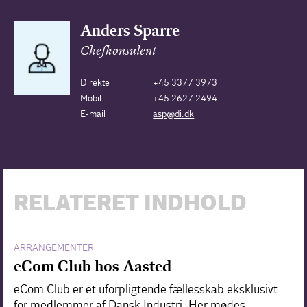
Anders Sparre
Chefkonsulent
Direkte
+45 3377 3973
Mobil
+45 2627 2494
E-mail
asp@di.dk
RELATERET INDHOLD
ARRANGEMENTER
eCom Club hos Aasted
eCom Club er et uforpligtende fællesskab eksklusivt
for medlemmer af Dansk Industri. Her mødes