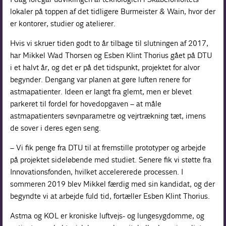
lokaler på toppen af det tidligere Burmeister & Wain, hvor der
er kontorer, studier og atelierer.
Hvis vi skruer tiden godt to år tilbage til slutningen af 2017,
har Mikkel Wad Thorsen og Esben Klint Thorius gået på DTU
i et halvt år, og det er på det tidspunkt, projektet for alvor
begynder. Dengang var planen at gøre luften renere for
astmapatienter. Ideen er langt fra glemt, men er blevet
parkeret til fordel for hovedopgaven – at måle
astmapatienters søvnparametre og vejrtrækning tæt, imens
de sover i deres egen seng.
– Vi fik penge fra DTU til at fremstille prototyper og arbejde
på projektet sideløbende med studiet. Senere fik vi støtte fra
Innovationsfonden, hvilket accelererede processen. I
sommeren 2019 blev Mikkel færdig med sin kandidat, og der
begyndte vi at arbejde fuld tid, fortæller Esben Klint Thorius.
Astma og KOL er kroniske luftvejs- og lungesygdomme, og