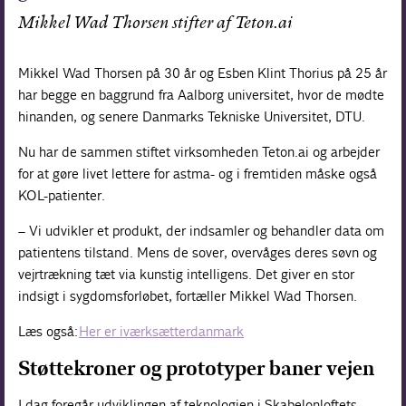
Mikkel Wad Thorsen stifter af Teton.ai
Mikkel Wad Thorsen på 30 år og Esben Klint Thorius på 25 år
har begge en baggrund fra Aalborg universitet, hvor de mødte
hinanden, og senere Danmarks Tekniske Universitet, DTU.
Nu har de sammen stiftet virksomheden Teton.ai og arbejder
for at gøre livet lettere for astma- og i fremtiden måske også
KOL-patienter.
– Vi udvikler et produkt, der indsamler og behandler data om
patientens tilstand. Mens de sover, overvåges deres søvn og
vejrtrækning tæt via kunstig intelligens. Det giver en stor
indsigt i sygdomsforløbet, fortæller Mikkel Wad Thorsen.
Læs også:
Her er iværksætterdanmark
Støttekroner og prototyper baner vejen
I dag foregår udviklingen af teknologien i Skabelonloftets