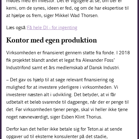
mødes med en investor. Det er vigtigere at se, om der er
kemi, om de synes, ideen er fed, og om de har ekspertise til
at hjælpe os frem, siger Mikkel Wad Thorsen.
Læs også:
Få hele DI - for ingenting
Kontor med egen produktion
Virksomheden er finansieret gennem støtte fra fonde. I 2018
fik projektet blandt andet et legat fra Alexander Foss’
Industrifond samt et års medlemskab af Dansk Industri.
– Det gav os hjælp til at søge relevant finansiering og
mulighed for at investere yderligere i virksomheden. Vi
investerer næsten alt i udvikling. Det betyder, at vi får
udbetalt et beløb svarende til dagpenge, når der er penge til
det. Før virksomheden tjener penge, skal vi heller ikke tjene
noget nævneværdigt, siger Esben Klint Thorius.
Derfor kan det heller ikke betale sig for Teton.ai at sende
opgaver ud til eksterne konsulenter på det stadie,