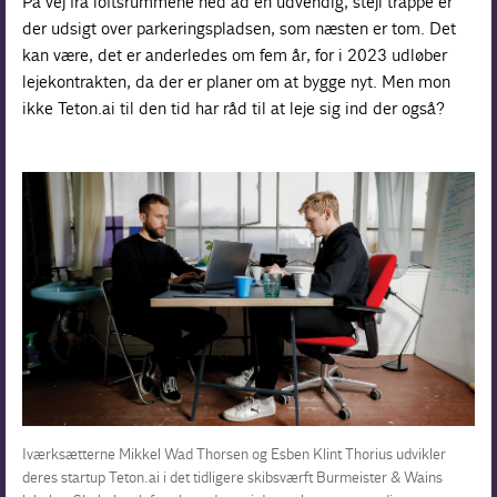
På vej fra loftsrummene ned ad en udvendig, stejl trappe er
der udsigt over parkeringspladsen, som næsten er tom. Det
kan være, det er anderledes om fem år, for i 2023 udløber
lejekontrakten, da der er planer om at bygge nyt. Men mon
ikke Teton.ai til den tid har råd til at leje sig ind der også?
Iværksætterne Mikkel Wad Thorsen og Esben Klint Thorius udvikler
deres startup Teton.ai i det tidligere skibsværft Burmeister & Wains