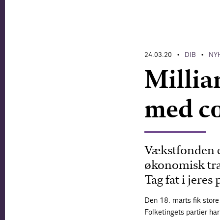
24.03.20
DIB
NY
•
•
Millia
med c
Vækstfonden er 
økonomisk træ
Tag fat i jeres
Den 18. marts fik stor
Folketingets partier ha