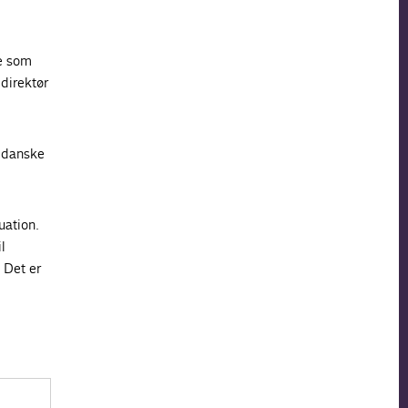
e som
direktør
, danske
uation.
l
 Det er