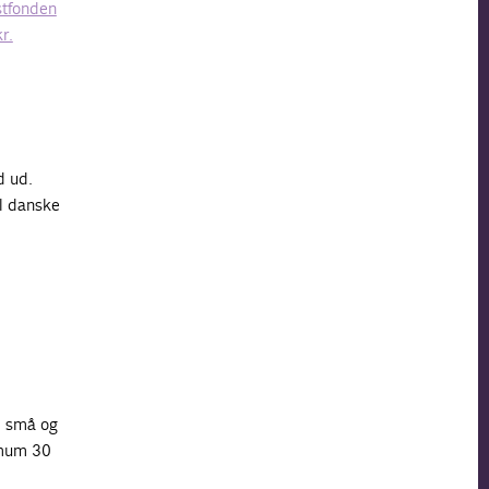
tfonden
r.
d ud.
il danske
il små og
imum 30