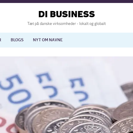
DI BUSINESS
Tæt på danske virksomheder - lokalt og globalt
R
BLOGS
NYT OM NAVNE
lisering
International økonomi
nelse
Europapolitik