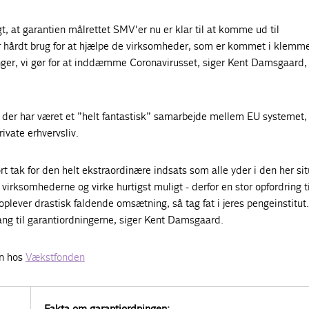
gt, at garantien målrettet SMV'er nu er klar til at komme ud til
 hårdt brug for at hjælpe de virksomheder, som er kommet i klemm
inger, vi gør for at inddæmme Coronavirusset, siger Kent Damsgaard, 
t der har været et ”helt fantastisk” samarbejde mellem EU systemet
vate erhvervsliv.
tort tak for den helt ekstraordinære indsats som alle yder i den her sit
virksomhederne og virke hurtigst muligt - derfor en stor opfordring ti
oplever drastisk faldende omsætning, så tag fat i jeres pengeinstitut.
ng til garantiordningerne, siger Kent Damsgaard.
n hos
Vækstfonden
Fakta om garantiordningen: