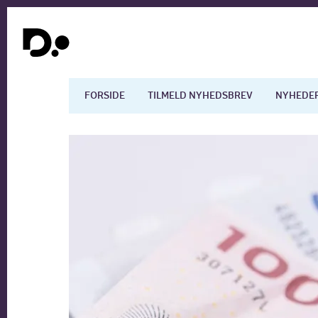
FORSIDE
TILMELD NYHEDSBREV
NYHEDE
Dansk økonomi
Digita
Arbejdsmarkedet
Uddan