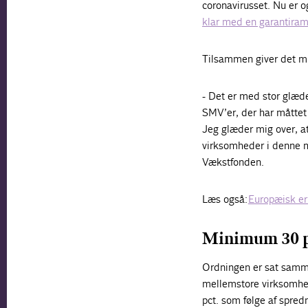
coronavirusset. Nu er 
klar med en garantiramm
Tilsammen giver det mul
- Det er med stor glæd
SMV’er, der har måttet
Jeg glæder mig over, at
virksomheder i denne me
Vækstfonden.
Læs også:
Europæisk er
Minimum 30 p
Ordningen er sat sammen
mellemstore virksomhed
pct. som følge af spre