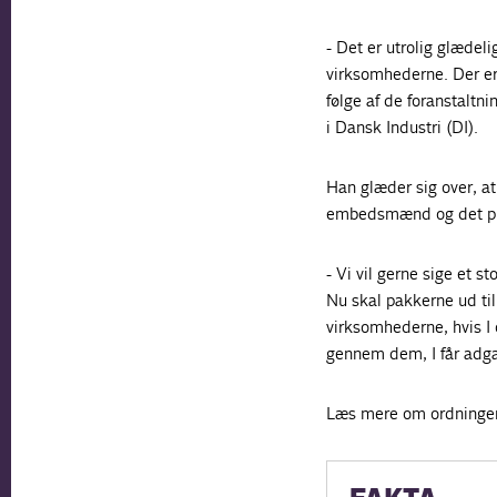
- Det er utrolig glædeli
virksomhederne. Der er
følge af de foranstaltn
i Dansk Industri (DI).
Han glæder sig over, a
embedsmænd og det pri
- Vi vil gerne sige et s
Nu skal pakkerne ud til 
virksomhederne, hvis I 
gennem dem, I får adga
Læs mere om ordninge