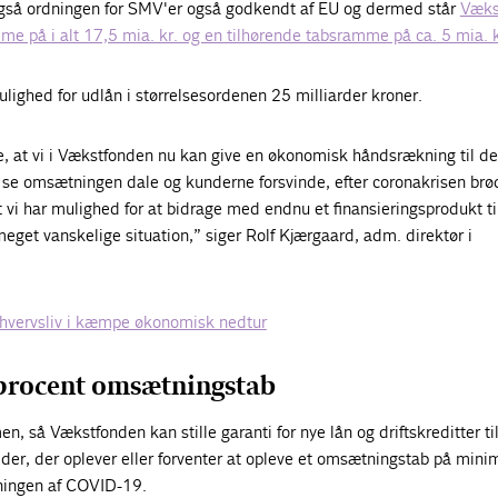
også ordningen for SMV'er også godkendt af EU og dermed står
Væks
e på i alt 17,5 mia. kr. og en tilhørende tabsramme på ca. 5 mia. k
ighed for udlån i størrelsesordenen 25 milliarder kroner.
e, at vi i Vækstfonden nu kan give en økonomisk håndsrækning til de
 se omsætningen dale og kunderne forsvinde, efter coronakrisen brø
 vi har mulighed for at bidrage med endnu et finansieringsprodukt t
get vanskelige situation,” siger Rolf Kjærgaard, adm. direktør i
hvervsliv i kæmpe økonomisk nedtur
rocent omsætningstab
, så Vækstfonden kan stille garanti for nye lån og driftskreditter t
er, der oplever eller forventer at opleve et omsætningstab på min
dningen af COVID-19.