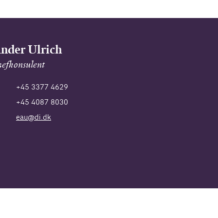
nder Ulrich
hefkonsulent
+45 3377 4629
+45 4087 8030
eau@di.dk