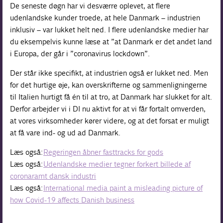
De seneste døgn har vi desværre oplevet, at flere
udenlandske kunder troede, at hele Danmark – industrien
inklusiv – var lukket helt ned. I flere udenlandske medier har
du eksempelvis kunne læse at ”at Danmark er det andet land
i Europa, der går i ”coronavirus lockdown”.
Der står ikke specifikt, at industrien også er lukket ned. Men
for det hurtige øje, kan overskrifterne og sammenligningerne
til Italien hurtigt få én til at tro, at Danmark har slukket for alt.
Derfor arbejder vi i DI nu aktivt for at vi får fortalt omverden,
at vores virksomheder kører videre, og at det forsat er muligt
at få vare ind- og ud ad Danmark.
Læs også:
Regeringen åbner fasttracks for gods
Læs også:
Udenlandske medier tegner forkert billede af
coronaramt dansk industri
Læs også:
International media paint a misleading picture of
how Covid-19 affects Danish business