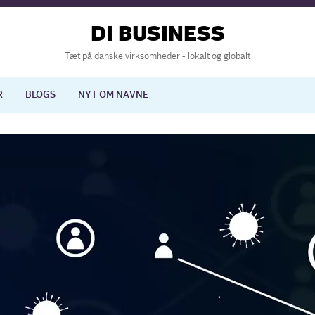
DI BUSINESS
Tæt på danske virksomheder - lokalt og globalt
R
BLOGS
NYT OM NAVNE
lisering
International økonomi
nelse
Europapolitik