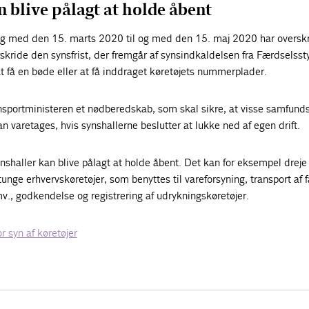
 blive pålagt at holde åbent
 og med den 15. marts 2020 til og med den 15. maj 2020 har oversk
rskride den synsfrist, der fremgår af synsindkaldelsen fra Færdselsst
at få en bøde eller at få inddraget køretøjets nummerplader.
nsportministeren et nødberedskab, som skal sikre, at visse samfunds
 varetages, hvis synshallerne beslutter at lukke ned af egen drift.
ynshaller kan blive pålagt at holde åbent. Det kan for eksempel dreje
nge erhvervskøretøjer, som benyttes til vareforsyning, transport af fa
v., godkendelse og registrering af udrykningskøretøjer.
r syn af køretøjer