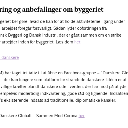
ring og anbefalinger om byggeriet
geriet bør gøre, hvad de kan for at holde aktiviteterne i gang under
 arbejdet foregår forsvarligt. Sådan lyder opfordringen fra
nsk Byggeri og Dansk Industri, der er gået sammen om en stribe
der arbejder inden for byggeriet. Læs dem
her.
e danskere
) har taget initiativ til at åbne en Facebook-gruppe – ”Danskere Glo
der kan fungere som platform for strandede danskere. Idéen er at
villige kræfter blandt danskere ude i verden, der har mod på at yde
ksempelvis midlertidig indkvartering, gode råd og lignende. Indsatsen
 eksisterende indsats ad traditionelle, diplomatiske kanaler.
 Danskere Globalt – Sammen Mod Corona
her