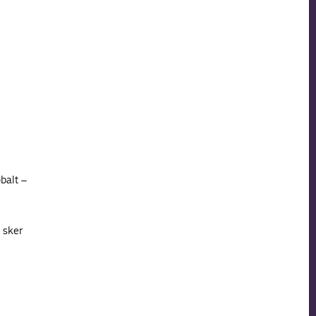
balt –
 sker