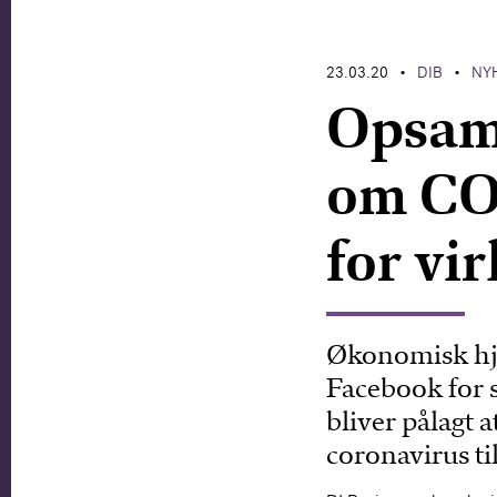
23.03.20
DIB
NY
•
•
Opsaml
om CO
for vi
Økonomisk hjæ
Facebook for 
bliver pålagt 
coronavirus ti