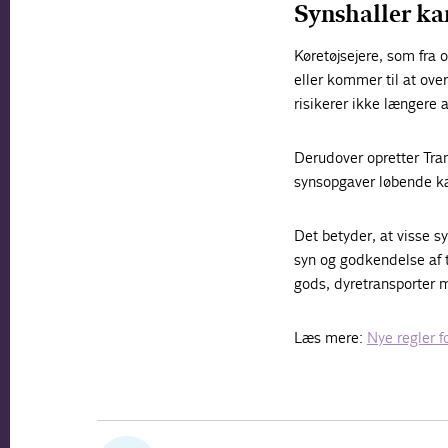
Synshaller kan
Køretøjsejere, som fra
eller kommer til at ove
risikerer ikke længere 
Derudover opretter Tra
synsopgaver løbende kan
Det betyder, at visse s
syn og godkendelse af tu
gods, dyretransporter m
Læs mere:
Nye regler fo