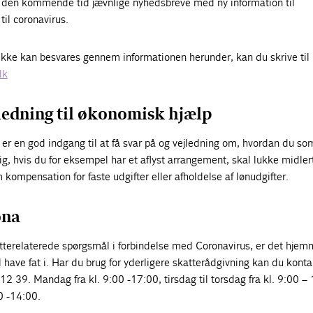
 den kommende tid jævnlige nyhedsbreve med ny information til
til coronavirus.
ikke kan besvares gennem informationen herunder, kan du skrive til
dk
jledning til økonomisk hjælp
er en god indgang til at få svar på og vejledning om, hvordan du so
g, hvis du for eksempel har et aflyst arrangement, skal lukke midlert
 kompensation for faste udgifter eller afholdelse af lønudgifter.
ona
tterelaterede spørgsmål i forbindelse med Coronavirus, er det hje
l have fat i. Har du brug for yderligere skatterådgivning kan du kont
2 39. Mandag fra kl. 9:00 -17:00, tirsdag til torsdag fra kl. 9:00 –
0 -14:00.