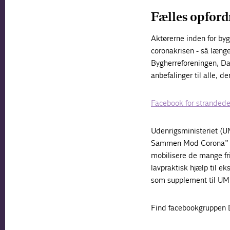
Fælles opford
Aktørerne inden for byg
coronakrisen - så længe
Bygherreforeningen, Da
anbefalinger til alle, 
Facebook for stranded
Udenrigsministeriet (UM
Sammen Mod Corona” – 
mobilisere de mange fri
lavpraktisk hjælp til e
som supplement til UM’s
Find facebookgruppen