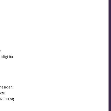
m
idigt for
mmesiden
akte
 16:00 og