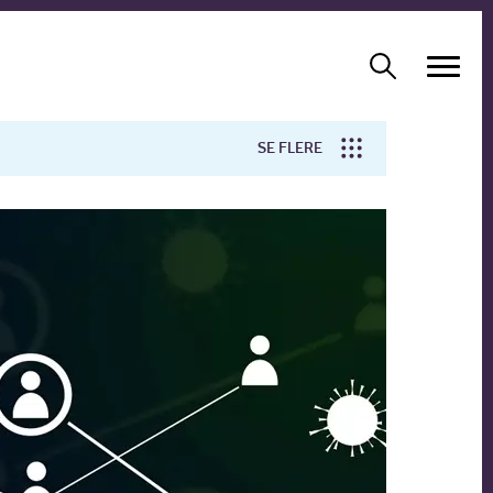
SE FLERE
Arbejdsmiljø
Forskning