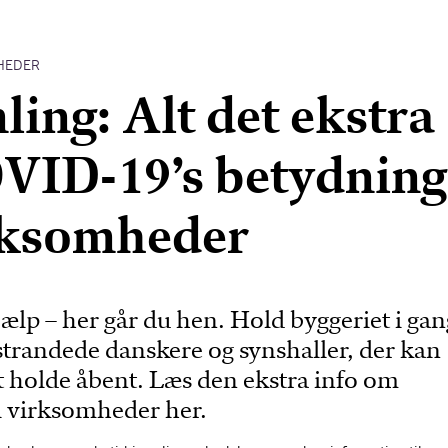
HEDER
ing: Alt det ekstra
VID-19’s betydning
rksomheder
lp – her går du hen. Hold byggeriet i gan
strandede danskere og synshaller, der kan
at holde åbent. Læs den ekstra info om
l virksomheder her.