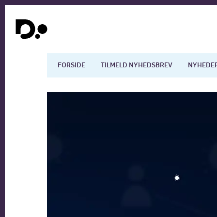
FORSIDE
TILMELD NYHEDSBREV
NYHEDE
Dansk økonomi
Digita
Arbejdsmarkedet
Uddan