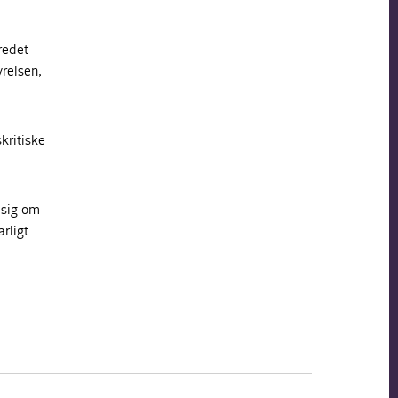
redet
yrelsen,
kritiske
 sig om
rligt