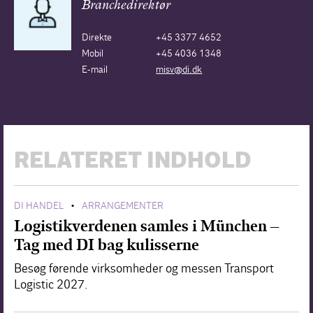
Branchedirektør
Direkte
+45 3377 4652
Mobil
+45 4036 1348
E-mail
misv@di.dk
RELATERET INDHOLD
DI HANDEL
ARRANGEMENTER
•
Logistikverdenen samles i München –
Tag med DI bag kulisserne
Besøg førende virksomheder og messen Transport
Logistic 2027.