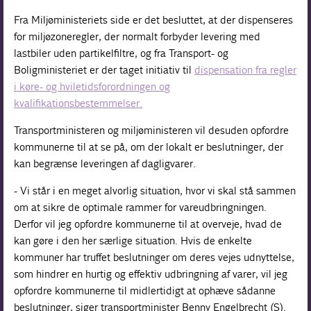
Fra Miljøministeriets side er det besluttet, at der dispenseres
for miljøzoneregler, der normalt forbyder levering med
lastbiler uden partikelfiltre, og fra Transport- og
Boligministeriet er der taget initiativ til
dispensation fra regler
i køre- og hviletidsforordningen og
kvalifikationsbestemmelser.
Transportministeren og miljøministeren vil desuden opfordre
kommunerne til at se på, om der lokalt er beslutninger, der
kan begrænse leveringen af dagligvarer.
- Vi står i en meget alvorlig situation, hvor vi skal stå sammen
om at sikre de optimale rammer for vareudbringningen.
Derfor vil jeg opfordre kommunerne til at overveje, hvad de
kan gøre i den her særlige situation. Hvis de enkelte
kommuner har truffet beslutninger om deres vejes udnyttelse,
som hindrer en hurtig og effektiv udbringning af varer, vil jeg
opfordre kommunerne til midlertidigt at ophæve sådanne
beslutninger, siger transportminister Benny Engelbrecht (S).