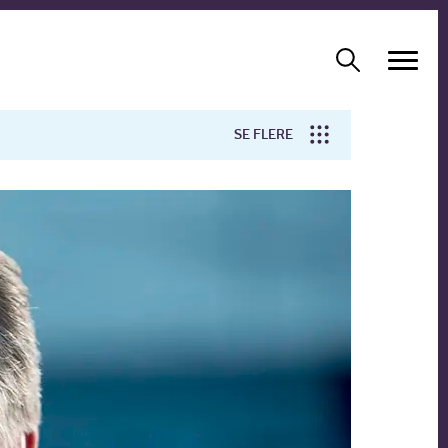
SE FLERE
Arbejdsmiljø
Forskning