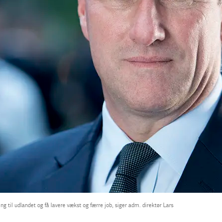
ng til udlandet og få lavere vækst og færre job, siger adm. direktør Lars