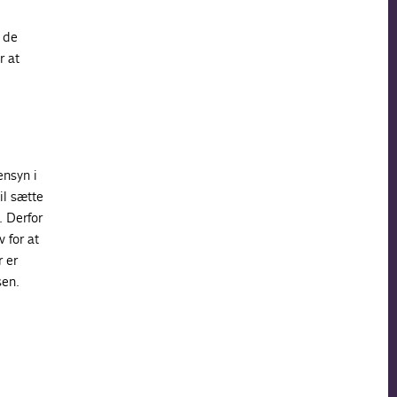
t de
r at
ensyn i
il sætte
. Derfor
 for at
r er
sen.