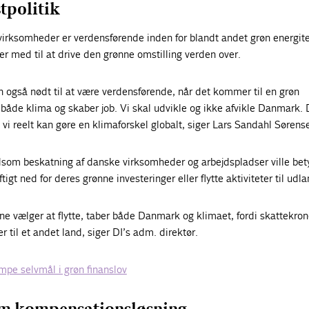
tpolitik
irksomheder er verdensførende inden for blandt andet grøn energite
er med til at drive den grønne omstilling verden over.
en også nødt til at være verdensførende, når det kommer til en grøn
 både klima og skaber job. Vi skal udvikle og ikke afvikle Danmark. 
i reelt kan gøre en klimaforskel globalt, siger Lars Sandahl Sørens
dsom beskatning af danske virksomheder og arbejdspladser ville bet
igt ned for deres grønne investeringer eller flytte aktiviteter til udla
e vælger at flytte, taber både Danmark og klimaet, fordi skattekrone
 til et andet land, siger DI’s adm. direktør.
pe selvmål i grøn finanslov