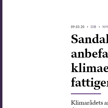
09.03.20
DIB
NY
•
•
Sandah
anbefa
klimae
fattige
Klimarådets a