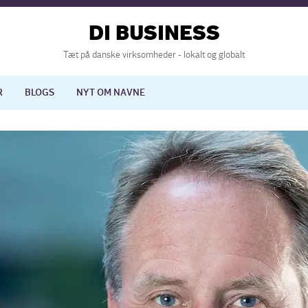
DI BUSINESS
Tæt på danske virksomheder - lokalt og globalt
R
BLOGS
NYT OM NAVNE
lisering
International økonomi
nelse
Europapolitik