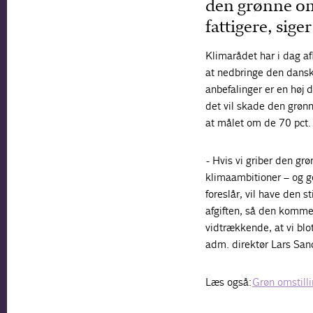
den grønne oms
fattigere, sig
Klimarådet har i dag af
at nedbringe den dans
anbefalinger er en høj d
det vil skade den grønn
at målet om de 70 pct. 
- Hvis vi griber den gr
klimaambitioner –
og
gø
foreslår, vil have den s
afgiften, så den komme
vidtrækkende, at vi blot
adm. direktør Lars Sand
Læs også:
Grøn omstilling