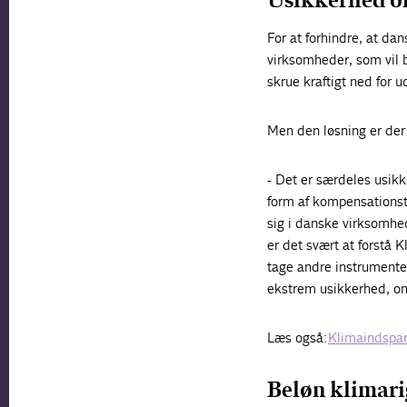
Usikkerhed o
For at forhindre, at dan
virksomheder, som vil b
skrue kraftigt ned for
Men den løsning er der
- Det er særdeles usik
form af kompensationst
sig i danske virksomhed
er det svært at forstå K
tage andre instrumenter 
ekstrem usikkerhed, om
Læs også:
Klimaindspar
Beløn klimarig