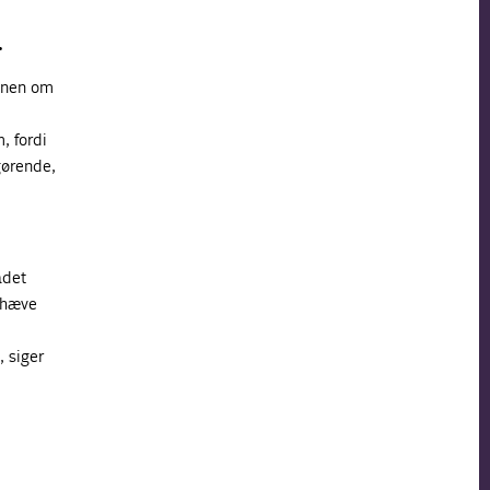
.
onen om
, fordi
gørende,
ådet
t hæve
, siger