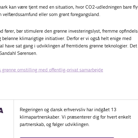
rk kan være tjent med en situation, hvor CO2-udledningen bare flytt
 velfærdssamfund eller som grønt foregangsland.
and fører, bør stimulere den grønne investeringslyst, fremme opfindels
 belønne klimarigtige initiativer. Derfor er vi også helt enige med
al have sat gang i udviklingen af fremtidens grønne teknologier. Det 
s Sandahl Sørensen.
grønne omstilling med offentlig-privat samarbejde
A
Regeringen og dansk erhvervsliv har indgået 13
klimapartnerskaber. Vi præsenterer dig for hvert enkelt
partnerskab, og følger udviklingen.