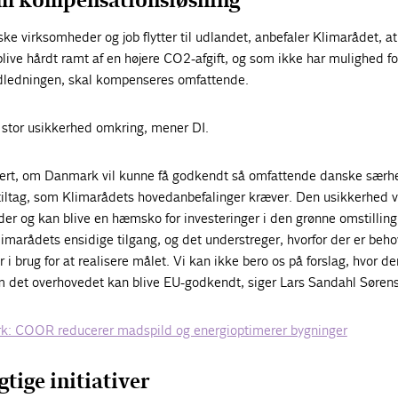
m kompensationsløsning
ske virksomheder og job flytter til udlandet, anbefaler Klimarådet, a
live hårdt ramt af en højere CO2-afgift, og som ikke har mulighed fo
 udledningen, skal kompenseres omfattende.
 stor usikkerhed omkring, mener DI.
kert, om Danmark vil kunne få godkendt så omfattende danske særh
iltag, som Klimarådets hovedanbefalinger kræver. Den usikkerhed v
er og kan blive en hæmsko for investeringer i den grønne omstilling
limarådets ensidige tilgang, og det understreger, hvorfor der er behov
i brug for at realisere målet. Vi kan ikke bero os på forslag, hvor de
 det overhovedet kan blive EU-godkendt, siger Lars Sandahl Søren
k: COOR reducerer madspild og energioptimerer bygninger
tige initiativer