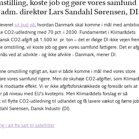
tilling, koste job og gøre vores samfund
er adm. direktør Lars Sandahl Sørensen, DI
leveret
sit bud på
, hvordan Danmark skal komme i mål med ambiti
ke CO2-udledning med 70 pct. i 2030. Fundamentet i Klimarådets
ansk CO2-afgift på 1.500 kr. pr. ton – det er ifølge DI ikke vejen frem
e omstilling, vil koste job og gøre vores samfund fattigere. Det er af
nås ved at udvikle - og ikke afvikle - Danmark, mener DI.
ønne omstilling rigtigt an, kan vi både komme i mål med vores store
re vores samfund rigere. Men de skyhøje CO2-afgifter, som Klimar
tik modsatte effekt. Vi er ikke afgiftsforskrækkede og foreslår selv a
r på niveau med EU’s kvotepris. Men Klimarådets forslag er så
 vil flytte CO2-udledning til udlandet og få lavere vækst og færre job
ahl Sørensen, Dansk Industri (DI).
 i alt fra salt til satellitter