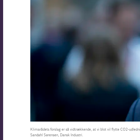
Klimarådets forslag er så vidtrækkende, at vi blot vil flytte CO2-udledni
Sandahl Sørensen, Dansk Industri.