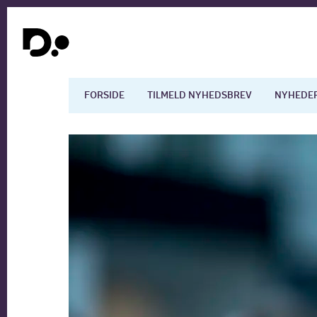
FORSIDE
TILMELD NYHEDSBREV
NYHEDE
Dansk økonomi
Digita
Arbejdsmarkedet
Uddan