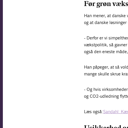
Før grøn væks
Han mener, at danske v
og at danske løsninger 
- Derfor er vi simpelth
vækstpolitik, så gavner
også den eneste måde, v
Han påpeger, at så vol
mange skulle skrue kraft
- Og hvis virksomhedern
og
CO2-udledning flytter
Læs også:
Sandahl: Kæm