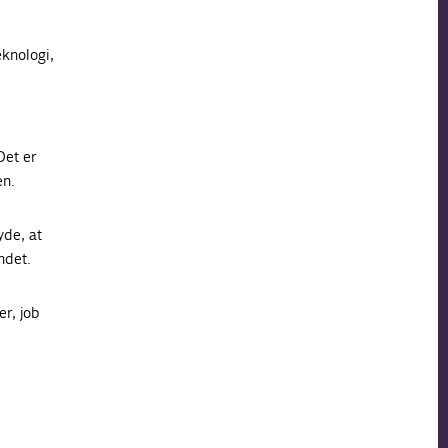
knologi,
Det er
en.
yde, at
ndet.
r, job