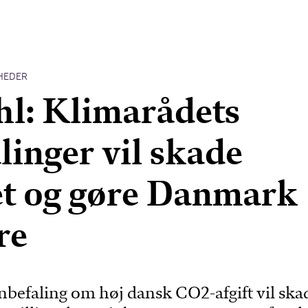
HEDER
l: Klimarådets
linger vil skade
t og gøre Danmark
re
nbefaling om høj dansk CO2-afgift vil ska