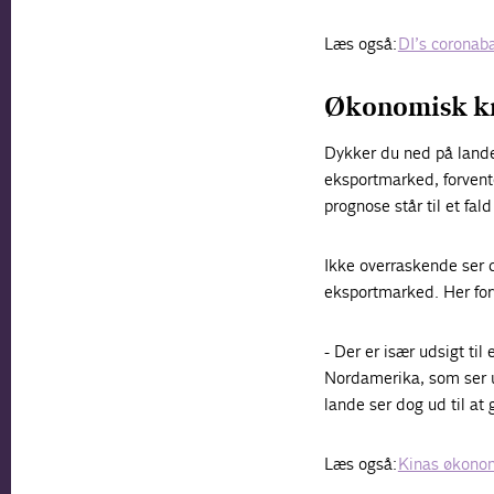
Læs også:
DI’s coronaba
Økonomisk kr
Dykker du ned på lande
eksportmarked, forvent
prognose står til et fal
Ikke overraskende ser d
eksportmarked. Her for
- Der er især udsigt ti
Nordamerika, som ser ud
lande ser dog ud til at g
Læs også:
Kinas økonom