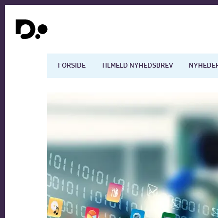
FORSIDE
TILMELD NYHEDSBREV
NYHEDE
Dansk økonomi
Digita
Arbejdsmarkedet
Uddan