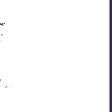
er
te
s
g
. Ingen