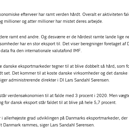
nomiske efterveer har ramt verden hårdt. Overalt er aktiviteten fal
 millioner og atter millioner har mistet deres arbejde.
dere ramt end andre. Og desværre er de hårdest ramte lande lige n
omheder har en stor eksport til. Det viser beregninger foretaget af
 data fra den internationale valutafond IMF.
e danske eksportmarkeder tegner til at blive dobbelt så hård, som f
t set. Det kommer til at koste danske virksomheder og det danske
 siger administrerende direktør i DI Lars Sandahl Sørensen.
r står verdensøkonomien til at falde med 3 procent i 2020. Men vægt
g for dansk eksport står faldet til at blive på hele 5,7 procent.
er i allerhøjeste grad udviklingen på Danmarks eksportmarkeder, der 
rdt Danmark rammes, siger Lars Sandahl Sørensen.