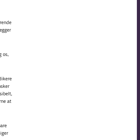
erende
lægger
g os,
dikere
nsker
ibelt,
rne at
bare
iger