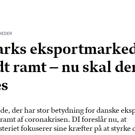
HEDER
rks eksportmarke
dt ramt – nu skal de
es
nde, der har stor betydning for danske eksp
 ramt af coronakrisen. DI foreslår nu, at
eriet fokuserer sine kræfter på at styrke