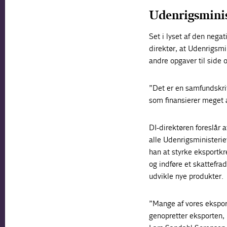
Udenrigsminis
Set i lyset af den neg
direktør, at Udenrigsm
andre opgaver til side 
”Det er en samfundskrit
som finansierer meget a
DI-direktøren foreslår
alle Udenrigsministerie
han at styrke eksportkr
og indføre et skattefrad
udvikle nye produkter.
”Mange af vores eksport
genopretter eksporten,