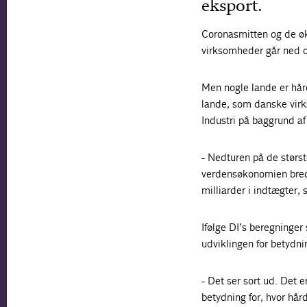
eksport.
Coronasmitten og de øko
virksomheder går ned og
Men nogle lande er hår
lande, som danske virks
Industri på baggrund af
- Nedturen på de størst
verdensøkonomien bred
milliarder i indtægter,
Ifølge DI’s beregninge
udviklingen for betydnin
- Det ser sort ud. Det 
betydning for, hvor hå