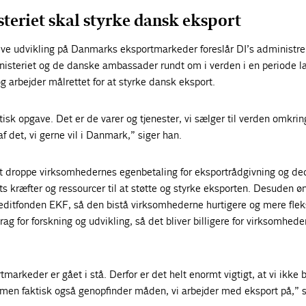
teriet skal styrke dansk eksport
ative udvikling på Danmarks eksportmarkeder foreslår DI’s administr
inisteriet og de danske ambassader rundt om i verden i en periode 
og arbejder målrettet for at styrke dansk eksport.
isk opgave. Det er de varer og tjenester, vi sælger til verden omkrin
f det, vi gerne vil i Danmark,” siger han.
 at droppe virksomhedernes egenbetaling for eksportrådgivning og de
ts kræfter og ressourcer til at støtte og styrke eksporten. Desuden ø
editfonden EKF, så den bistå virksomhederne hurtigere og mere fleks
rag for forskning og udvikling, så det bliver billigere for virksomhede
markeder er gået i stå. Derfor er det helt enormt vigtigt, at vi ikke 
 men faktisk også genopfinder måden, vi arbejder med eksport på,” s