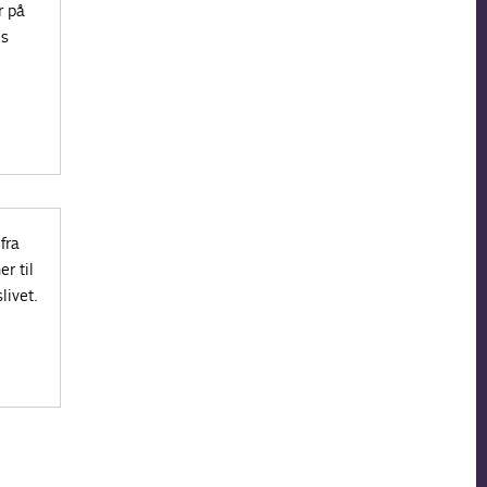
r på
’s
fra
r til
livet.