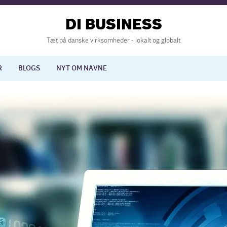
DI BUSINESS
Tæt på danske virksomheder - lokalt og globalt
R
BLOGS
NYT OM NAVNE
lisering
International økonomi
nelse
Europapolitik