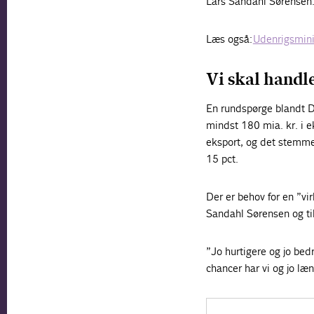
Lars Sandahl Sørensen
Læs også:
Udenrigsminis
Vi skal handl
En rundspørge blandt DI
mindst 180 mia. kr. i e
eksport, og det stemm
15 pct.
Der er behov for en ”vir
Sandahl Sørensen og til
”Jo hurtigere og jo bedr
chancer har vi og jo læn