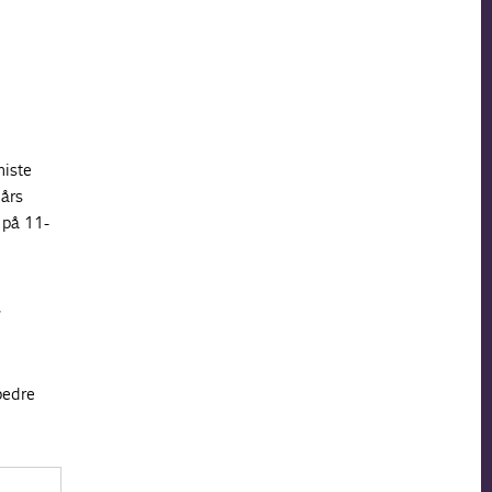
miste
 års
 på 11-
s
bedre