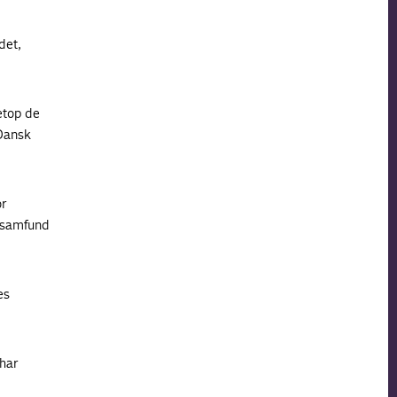
det,
etop de
 Dansk
or
 samfund
es
har