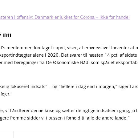
.
teren i offensiv: Danmark er lukket for Corona – ikke for handel
e nu
’s medlemmer, foretaget i april, viser, at erhvervslivet forventer at 
ksportindtægter alene i 2020. Det svarer til næsten 14 pct. af sidste
er med beregninger fra De Økonomiske Råd, som spår et eksporttab
kelig fokuseret indsats” – og ”hellere i dag end i morgen,” siger Lar
føjer:
e, vi håndterer denne krise og sætter de rigtige indsatser i gang, jo 
gere fremme sidder vi i bussen i forhold til alle de andre lande.”