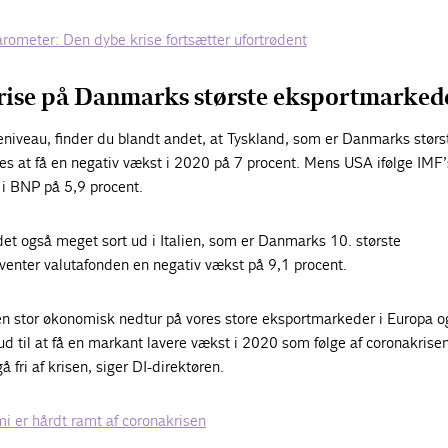
rometer: Den dybe krise fortsætter ufortrødent
ise på Danmarks største eksportmarked
niveau, finder du blandt andet, at Tyskland, som er Danmarks størs
es at få en negativ vækst i 2020 på 7 procent. Mens USA ifølge IMF’
d i BNP på 5,9 procent.
et også meget sort ud i Italien, som er Danmarks 10. største
venter valutafonden en negativ vækst på 9,1 procent.
l en stor økonomisk nedtur på vores store eksportmarkeder i Europa o
 til at få en markant lavere vækst i 2020 som følge af coronakrisen
å fri af krisen, siger DI-direktøren.
i er hårdt ramt af coronakrisen