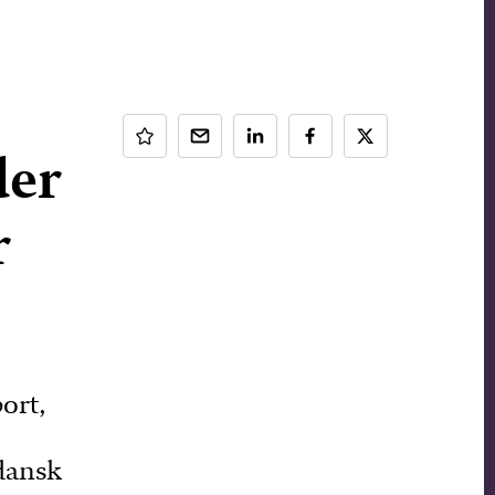
der
r
ort,
 dansk