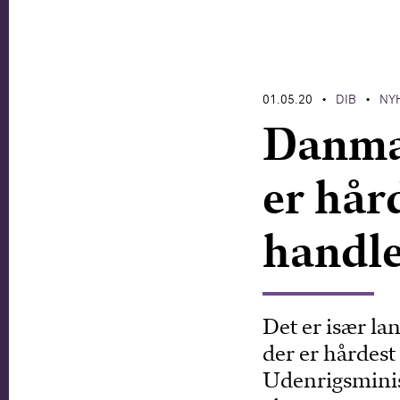
01.05.20
DIB
NY
•
•
Danma
er hår
handl
Det er især la
der er hårdest
Udenrigsminist