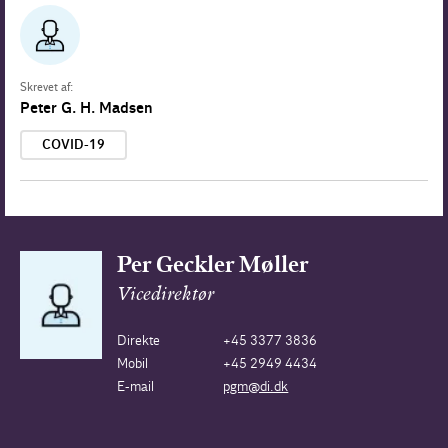
Skrevet af:
Peter G. H. Madsen
COVID-19
Per Geckler Møller
Vicedirektør
Direkte
+45 3377 3836
Mobil
+45 2949 4434
E-mail
pgm@di.dk