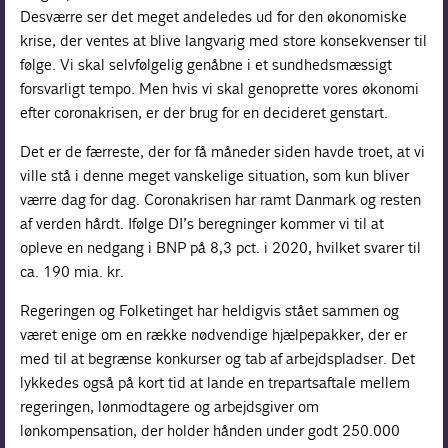
Desværre ser det meget andeledes ud for den økonomiske
krise, der ventes at blive langvarig med store konsekvenser til
følge. Vi skal selvfølgelig genåbne i et sundhedsmæssigt
forsvarligt tempo. Men hvis vi skal genoprette vores økonomi
efter coronakrisen, er der brug for en decideret genstart.
Det er de færreste, der for få måneder siden havde troet, at vi
ville stå i denne meget vanskelige situation, som kun bliver
værre dag for dag. Coronakrisen har ramt Danmark og resten
af verden hårdt. Ifølge DI’s beregninger kommer vi til at
opleve en nedgang i BNP på 8,3 pct. i 2020, hvilket svarer til
ca. 190 mia. kr.
Regeringen og Folketinget har heldigvis stået sammen og
været enige om en række nødvendige hjælpepakker, der er
med til at begrænse konkurser og tab af arbejdspladser. Det
lykkedes også på kort tid at lande en trepartsaftale mellem
regeringen, lønmodtagere og arbejdsgiver om
lønkompensation, der holder hånden under godt 250.000