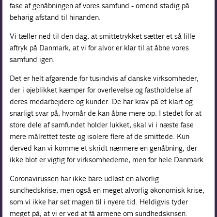
fase af genåbningen af vores samfund - omend stadig på
behørig afstand til hinanden.
Vi tæller ned til den dag, at smittetrykket sætter et så lille
aftryk på Danmark, at vi for alvor er klar til at åbne vores
samfund igen.
Det er helt afgørende for tusindvis af danske virksomheder,
der i øjeblikket kæmper for overlevelse og fastholdelse af
deres medarbejdere og kunder. De har krav på et klart og
snarligt svar på, hvornår de kan åbne mere op. I stedet for at
store dele af samfundet holder lukket, skal vi i næste fase
mere målrettet teste og isolere flere af de smittede. Kun
derved kan vi komme et skridt nærmere en genåbning, der
ikke blot er vigtig for virksomhederne, men for hele Danmark.
Coronavirussen har ikke bare udløst en alvorlig
sundhedskrise, men også en meget alvorlig økonomisk krise,
som vi ikke har set magen til i nyere tid. Heldigvis tyder
meget på, at vi er ved at få armene om sundhedskrisen.