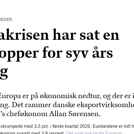
HEDER
krisen har sat en
topper for syv års
ng
Europa er på økonomisk nedtur, og der er 
dring. Det rammer danske eksportvirksomh
DI’s cheføkonom Allan Sørensen.
krumpede med 3,5 pct. i første kvartal 2020. Eurolandene er lidt 
økonomi svandt med 3,8 procent.
Det viser nye tal fra Eurostat.