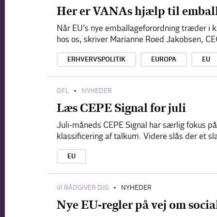
Her er VANAs hjælp til embal
Når EU’s nye emballageforordning træder i kr
hos os, skriver Marianne Roed Jakobsen, C
ERHVERVSPOLITIK
EUROPA
EU
DFL
NYHEDER
•
Læs CEPE Signal for juli
Juli-måneds CEPE Signal har særlig fokus på
klassificering af talkum. Videre slås der et
EU
VI RÅDGIVER DIG
NYHEDER
•
Nye EU-regler på vej om socia