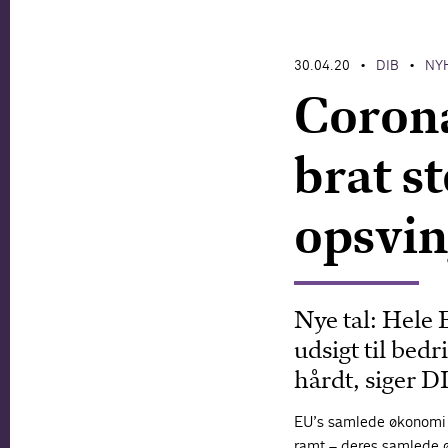
30.04.20
DIB
NY
•
•
Corona
brat s
opsvi
Nye tal: Hele 
udsigt til be
hårdt, siger 
EU’s samlede økonomi s
ramt – deres samlede 