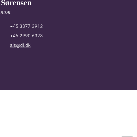
 Sørensen
onom
+45 3377 3912
+45 2990 6323
als@di.dk