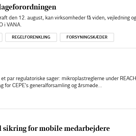
lageforordningen
aft den 12. august, kan virksomheder få viden, vejledning o
EO i VANA.
REGELFORENKLING
FORSYNINGSKÆDER
 et par regulatoriske sager: mikroplastreglerne under REAC
 slag for CEPE's generalforsamling og årsmøde…
l sikring for mobile medarbejdere