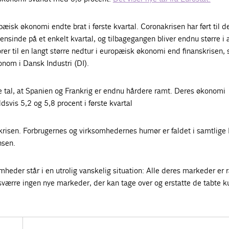
pæisk økonomi endte brat i første kvartal. Coronakrisen har ført til d
ensinde på et enkelt kvartal, og tilbagegangen bliver endnu større i
ører til en langt større nedtur i europæisk økonomi end finanskrisen, 
nom i Dansk Industri (DI).
ye tal, at Spanien og Frankrig er endnu hårdere ramt. Deres økonomi
vis 5,2 og 5,8 procent i første kvartal
nakrisen. Forbrugernes og virksomhedernes humør er faldet i samtlige
nsen.
heder står i en utrolig vanskelig situation: Alle deres markeder er 
værre ingen nye markeder, der kan tage over og erstatte de tabte k