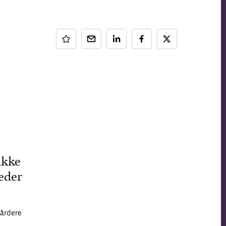
ikke
eder
hårdere