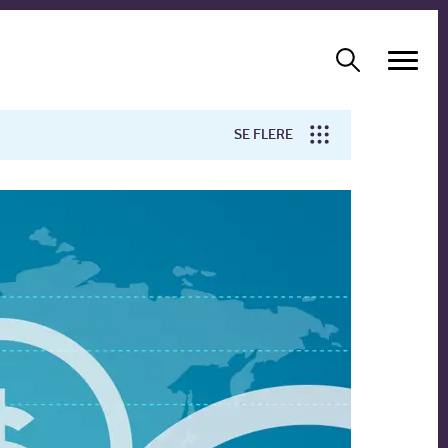
SE FLERE
Arbejdsmiljø
Forskning