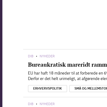
DIB
NYHEDER
•
Bureaukratisk mareridt ramm
EU har haft 18 måneder til at forberede en 
Derfor er det helt urimeligt, at afgørende 
ERHVERVSPOLITIK
SMÅ OG MELLEMSTO
DIB
NYHEDER
•