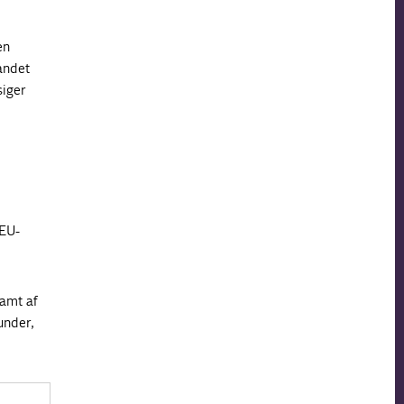
en
 andet
siger
 EU-
ramt af
under,