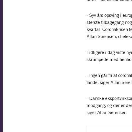
- Syv års opsving i euro
største tilbagegang nog
kvartal. Coronakrisen f
Allan Sørensen, cheføko
Tidligere i dag viste n
skrumpede med henholds
- Ingen går fri af coro
lande, siger Allan Søre
- Danske eksportvirksom
modgang, og der er des
siger Allan Sørensen.