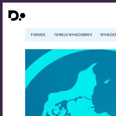
FORSIDE
TILMELD NYHEDSBREV
NYHEDE
Dansk økonomi
Digita
Arbejdsmarkedet
Uddan