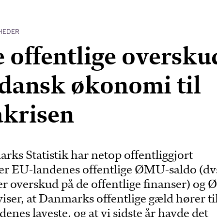
HEDER
e offentlige oversku
 dansk økonomi til
krisen
rks Statistik har netop offentliggjort
er EU-landenes offentlige ØMU-saldo (dv
er overskud på de offentlige finanser) og
viser, at Danmarks offentlige gæld hører ti
enes laveste, og at vi sidste år havde det