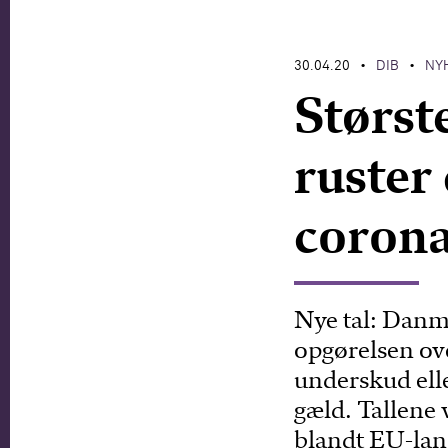
30.04.20
DIB
NY
•
•
Størst
ruster
corona
Nye tal: Danma
opgørelsen ov
underskud ell
gæld. Tallene 
blandt EU-land