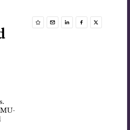
d
s.
 ØMU-
l