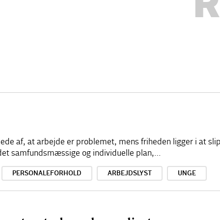
R
illede af, at arbejde er problemet, mens friheden ligger i at sl
å det samfundsmæssige og individuelle plan,…
PERSONALEFORHOLD
ARBEJDSLYST
UNGE