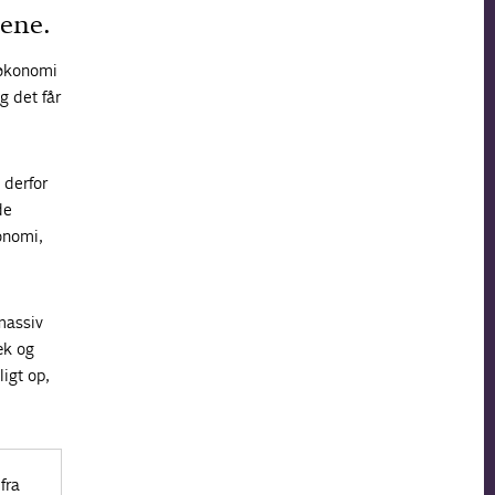
dene.
 økonomi
g det får
 derfor
de
onomi,
massiv
æk og
igt op,
fra