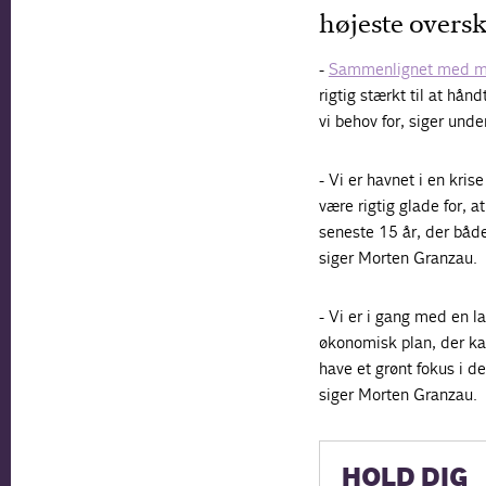
højeste oversk
-
Sammenlignet med m
rigtig stærkt til at hå
vi behov for, siger und
- Vi er havnet i en kris
være rigtig glade for, 
seneste 15 år, der både
siger Morten Granzau.
- Vi er i gang med en 
økonomisk plan, der kan
have et grønt fokus i d
siger Morten Granzau.
HOLD DIG