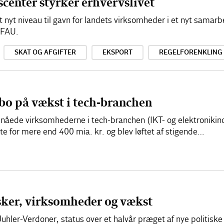
scenter styrker erhvervslivet
lt nyt niveau til gavn for landets virksomheder i et nyt sama
EFAU.
SKAT OG AFGIFTER
EKSPORT
REGELFORENKLING
bo på vækst i tech-branchen
ede virksomhederne i tech-branchen (IKT- og elektronikindu
 for mere end 400 mia. kr. og blev løftet af stigende…
sker, virksomheder og vækst
hler-Verdoner, status over et halvår præget af nye politisk