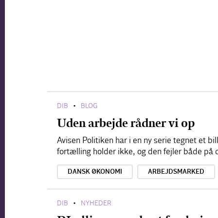
DIB
BLOG
•
Uden arbejde rådner vi op
Avisen Politiken har i en ny serie tegnet et b
fortælling holder ikke, og den fejler både p
DANSK ØKONOMI
ARBEJDSMARKED
DIB
NYHEDER
•