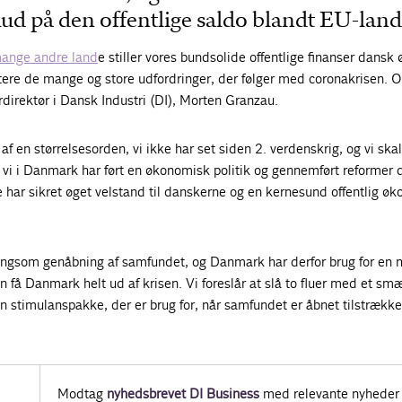
ud på den offentlige saldo blandt EU-lan
ange andre land
e stiller vores bundsolide offentlige finanser dansk
ndtere de mange og store udfordringer, der følger med coronakrisen. O
erdirektør i Dansk Industri (DI), Morten Granzau.
e af en størrelsesorden, vi ikke har set siden 2. verdenskrig, og vi skal
at vi i Danmark har ført en økonomisk politik og gennemført reformer 
 har sikret øget velstand til danskerne og en kernesund offentlig øk
langsom genåbning af samfundet, og Danmark har derfor brug for en 
 få Danmark helt ud af krisen. Vi foreslår at slå to fluer med et sm
en stimulanspakke, der er brug for, når samfundet er åbnet tilstrækkel
Modtag
nyhedsbrevet DI Business
med relevante nyheder 