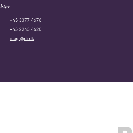
ektør
+45 3377 4676
+45 2245 4620
mogr@di.dk