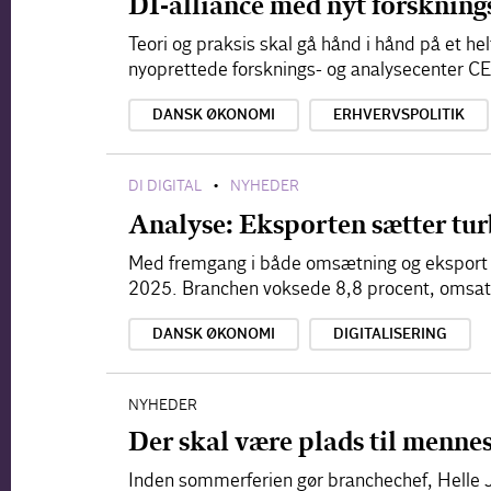
DI-alliance med nyt forskning
Teori og praksis skal gå hånd i hånd på et he
nyoprettede forsknings- og analysecenter C
DANSK ØKONOMI
ERHVERVSPOLITIK
DI DIGITAL
NYHEDER
•
Analyse: Eksporten sætter tur
Med fremgang i både omsætning og eksport nå
2025. Branchen voksede 8,8 procent, omsatte
DANSK ØKONOMI
DIGITALISERING
NYHEDER
Der skal være plads til menne
Inden sommerferien gør branchechef, Helle Ju