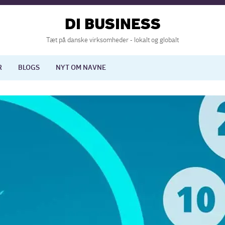
DI BUSINESS
Tæt på danske virksomheder - lokalt og globalt
R
BLOGS
NYT OM NAVNE
lisering
International økonomi
nelse
Europapolitik