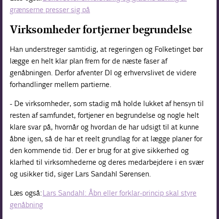
grænserne presser sig på
Virksomheder fortjerner begrundelse
Han understreger samtidig, at regeringen og Folketinget bør
lægge en helt klar plan frem for de næste faser af
genåbningen. Derfor afventer DI og erhvervslivet de videre
forhandlinger mellem partierne.
- De virksomheder, som stadig må holde lukket af hensyn til
resten af samfundet, fortjener en begrundelse og nogle helt
klare svar på, hvornår og hvordan de har udsigt til at kunne
åbne igen, så de har et reelt grundlag for at lægge planer for
den kommende tid. Der er brug for at give sikkerhed og
klarhed til virksomhederne og deres medarbejdere i en svær
og usikker tid, siger Lars Sandahl Sørensen.
Læs også:
Lars Sandahl: Åbn eller forklar-princip skal styre
genåbning