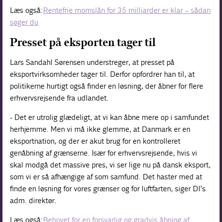
Læs også:
Rentefrie momslån for 35 milliarder er klar – sådan
søger du
Presset på eksporten tager til
Lars Sandahl Sørensen understreger, at presset på
eksportvirksomheder tager til. Derfor opfordrer han til, at
politikerne hurtigt også finder en løsning, der åbner for flere
erhvervsrejsende fra udlandet.
- Det er utrolig glædeligt, at vi kan åbne mere op i samfundet
herhjemme. Men vi må ikke glemme, at Danmark er en
eksportnation, og der er akut brug for en kontrolleret
genåbning af grænserne. Især for erhvervsrejsende, hvis vi
skal modgå det massive pres, vi ser lige nu på dansk eksport,
som vi er så afhængige af som samfund. Det haster med at
finde en løsning for vores grænser og for luftfarten, siger DI’s
adm. direktør.
Læs også:
Behovet for en forsvarlig og gradvis åbning af