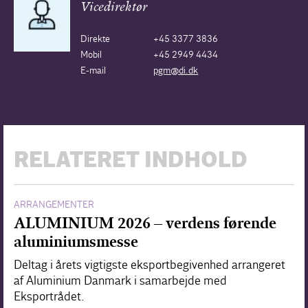
Vicedirektør
Direkte
+45 3377 3836
Mobil
+45 2949 4434
E-mail
pgm@di.dk
RELATERET INDHOLD
ARRANGEMENTER
ALUMINIUM 2026 – verdens førende
aluminiumsmesse
Deltag i årets vigtigste eksportbegivenhed arrangeret
af Aluminium Danmark i samarbejde med
Eksportrådet.