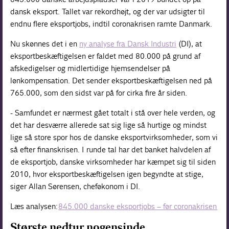
dansk eksport. Tallet var rekordhøjt, og der var udsigter til
endnu flere eksportjobs, indtil coronakrisen ramte Danmark.
Nu skønnes det i en
ny analyse fra Dansk Industri
(DI), at
eksportbeskæftigelsen er faldet med 80.000 på grund af
afskedigelser og midlertidige hjemsendelser på
lønkompensation. Det sender eksportbeskæftigelsen ned på
765.000, som den sidst var på for cirka fire år siden.
- Samfundet er nærmest gået totalt i stå over hele verden, og
det har desværre allerede sat sig lige så hurtige og mindst
lige så store spor hos de danske eksportvirksomheder, som vi
så efter finanskrisen. I runde tal har det banket halvdelen af
de eksportjob, danske virksomheder har kæmpet sig til siden
2010, hvor eksportbeskæftigelsen igen begyndte at stige,
siger Allan Sørensen, cheføkonom i DI.
Læs analysen:
845.000 danske eksportjobs – før coronakrisen
Største nedtur nogensinde