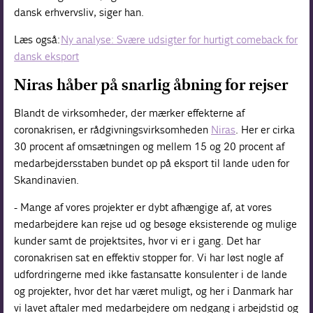
dansk erhvervsliv, siger han.
Læs også:
Ny analyse: Svære udsigter for hurtigt comeback for
dansk eksport
Niras håber på snarlig åbning for rejser
Blandt de virksomheder, der mærker effekterne af
coronakrisen, er rådgivningsvirksomheden
Niras
. Her er cirka
30 procent af omsætningen og mellem 15 og 20 procent af
medarbejdersstaben bundet op på eksport til lande uden for
Skandinavien.
- Mange af vores projekter er dybt afhængige af, at vores
medarbejdere kan rejse ud og besøge eksisterende og mulige
kunder samt de projektsites, hvor vi er i gang. Det har
coronakrisen sat en effektiv stopper for. Vi har løst nogle af
udfordringerne med ikke fastansatte konsulenter i de lande
og projekter, hvor det har været muligt, og her i Danmark har
vi lavet aftaler med medarbejdere om nedgang i arbejdstid og