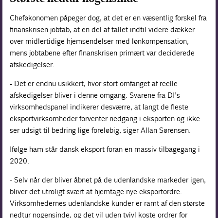
Cheføkonomen påpeger dog, at det er en væsentlig forskel fra
finanskrisen jobtab, at en del af tallet indtil videre dækker
over midlertidige hjemsendelser med lønkompensation,
mens jobtabene efter finanskrisen primært var deciderede
afskedigelser.
- Det er endnu usikkert, hvor stort omfanget af reelle
afskedigelser bliver i denne omgang. Svarene fra DI’s
virksomhedspanel indikerer desværre, at langt de fleste
eksportvirksomheder forventer nedgang i eksporten og ikke
ser udsigt til bedring lige foreløbig, siger Allan Sørensen.
Ifølge ham står dansk eksport foran en massiv tilbagegang i
2020.
- Selv når der bliver åbnet på de udenlandske markeder igen,
bliver det utroligt svært at hjemtage nye eksportordre.
Virksomhedernes udenlandske kunder er ramt af den største
nedtur nogensinde, og det vil uden tvivl koste ordrer for