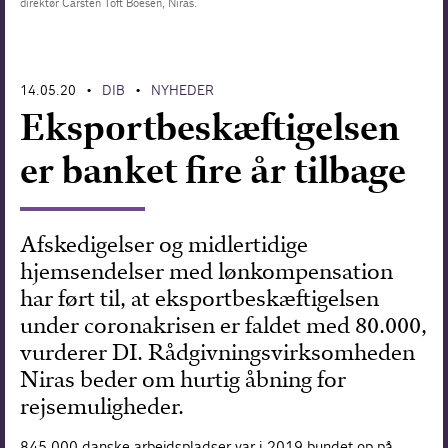
direktør Carsten Toft Boesen, Niras.
Forskning
14.05.20
DIB
NYHEDER
•
•
Eksportbeskæftigelsen
er banket fire år tilbage
Afskedigelser og midlertidige
hjemsendelser med lønkompensation
har ført til, at eksportbeskæftigelsen
under coronakrisen er faldet med 80.000,
vurderer DI. Rådgivningsvirksomheden
Niras beder om hurtig åbning for
rejsemuligheder.
845.000 danske arbejdspladser var i 2019 bundet op på