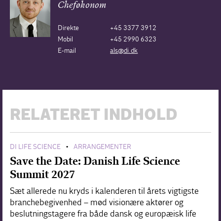
Cheføkonom
Direkte
+45 3377 3912
Mobil
+45 2990 6323
E-mail
als@di.dk
RELATERET INDHOLD
DI LIFE SCIENCE
ARRANGEMENTER
•
Save the Date: Danish Life Science
Summit 2027
Sæt allerede nu kryds i kalenderen til årets vigtigste
branchebegivenhed – mød visionære aktører og
beslutningstagere fra både dansk og europæisk life