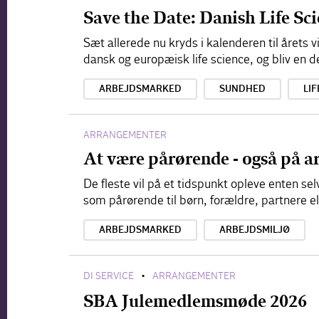
Save the Date: Danish Life S
Sæt allerede nu kryds i kalenderen til årets
dansk og europæisk life science, og bliv en d
ARBEJDSMARKED
SUNDHED
LIF
ARRANGEMENTER
At være pårørende - også på a
De fleste vil på et tidspunkt opleve enten s
som pårørende til børn, forældre, partnere e
ARBEJDSMARKED
ARBEJDSMILJØ
DI SERVICE
ARRANGEMENTER
•
SBA Julemedlemsmøde 2026