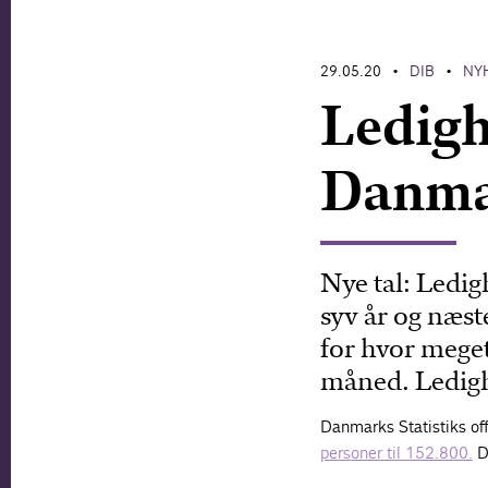
29.05.20
DIB
NY
•
•
Ledigh
Danma
Nye tal: Ledig
syv år og næst
for hvor meget
måned. Ledighe
Danmarks Statistiks offi
personer til 152.800.
De