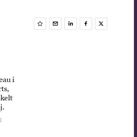
eau i
ts,
kelt
j.
0