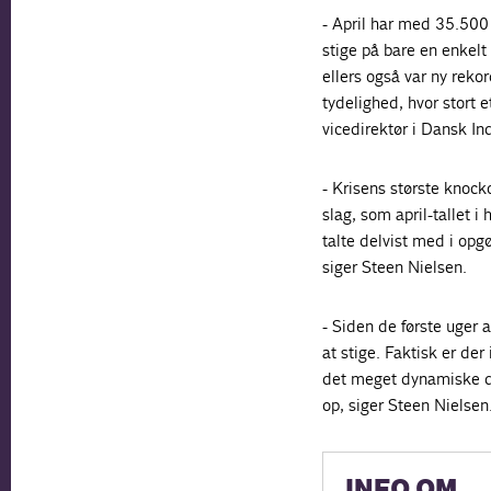
- April har med 35.500 
stige på bare en enkelt
ellers også var ny reko
tydelighed, hvor stort e
vicedirektør i Dansk Ind
- Krisens største knock
slag, som april-tallet i
talte delvist med i opg
siger Steen Nielsen.
- Siden de første uger 
at stige. Faktisk er der
det meget dynamiske d
op, siger Steen Nielsen
INFO OM