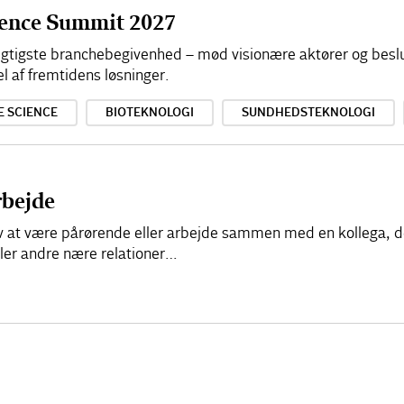
cience Summit 2027
 vigtigste branchebegivenhed – mød visionære aktører og besl
el af fremtidens løsninger.
E SCIENCE
BIOTEKNOLOGI
SUNDHEDSTEKNOLOGI
rbejde
elv at være pårørende eller arbejde sammen med en kollega, d
ller andre nære relationer…