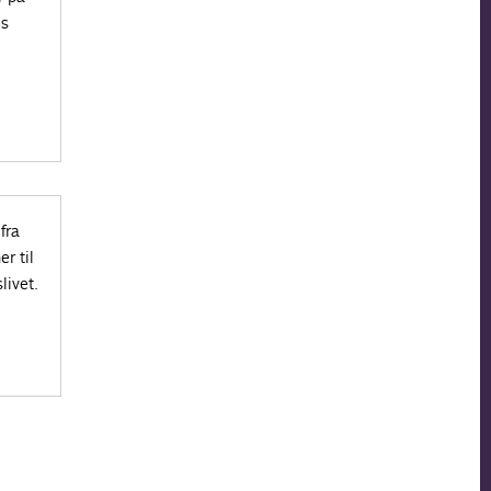
’s
fra
r til
livet.