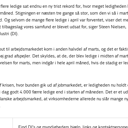
flere ledige sat endnu en ny trist rekord for, hvor meget ledigheden
 måned. Stigningen er næsten tre gange så stor, som den vi så i mar
rd. Og selvom de mange flere ledige i april var forventet, viser det m
t tilbageslag vores samfund er blevet udsat for, siger Steen Nielsen,
ustri (DI).
out til arbejdsmarkedet kom i anden halvdel af marts, og det er fakti
 høj grad afspejler. Det skyldes, at de, der blev ledige i midten af mar
ørelsen for marts, men indgår i hele april måned, hvis de stadig er le
af krisen, hvor bunden gik ud af jobmarkedet, er ledigheden nu hold
 i dag godt 4.000 færre ledige end i starten af måneden. Det er et ud
anske arbejdsmarked, at virksomhederne allerede nu slår mange ny
.
Find DI’s og myndigheders hjælp, links og kontaktpersone