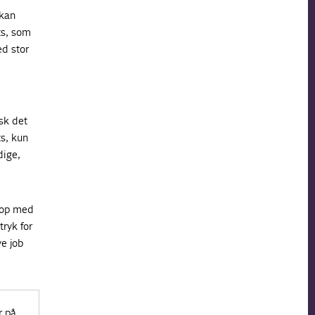
 kan
ts, som
ed stor
sk det
ts, kun
dige,
t op med
tryk for
e job
r på