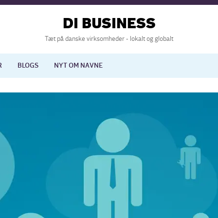
DI BUSINESS
Tæt på danske virksomheder - lokalt og globalt
R
BLOGS
NYT OM NAVNE
lisering
International økonomi
nelse
Europapolitik