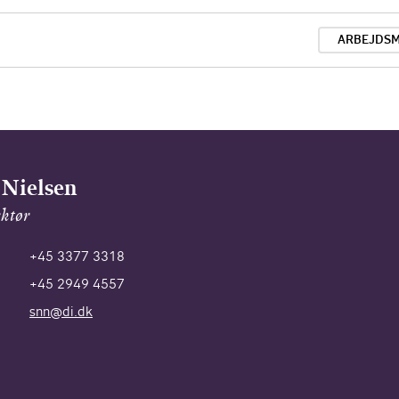
ARBEJDS
 Nielsen
ektør
+45 3377 3318
+45 2949 4557
snn@di.dk