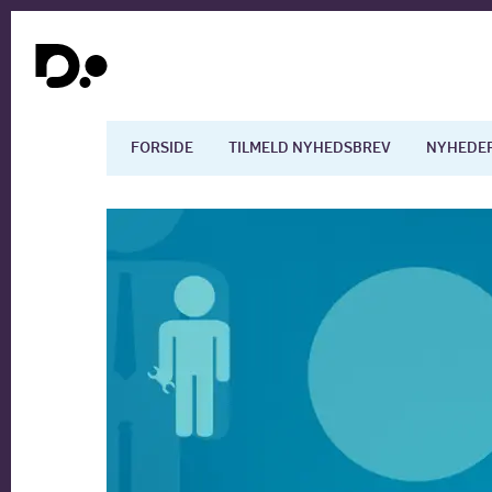
FORSIDE
TILMELD NYHEDSBREV
NYHEDE
Dansk økonomi
Digita
Arbejdsmarkedet
Uddan