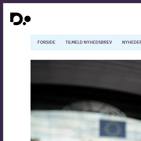
FORSIDE
TILMELD NYHEDSBREV
NYHEDE
Dansk økonomi
Digita
Arbejdsmarkedet
Uddan