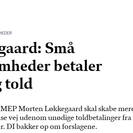
HEDER
gaard: Små
mheder betaler
 told
ra MEP Morten Løkkegaard skal skabe mer
ise vej udenom unødige toldbetalinger fra
. DI bakker op om forslagene.