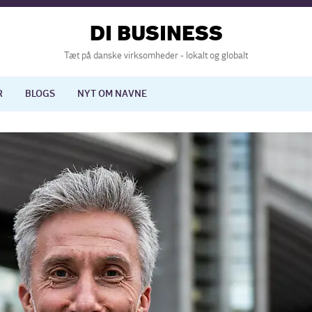
DI BUSINESS
Tæt på danske virksomheder - lokalt og globalt
R
BLOGS
NYT OM NAVNE
lisering
International økonomi
nelse
Europapolitik