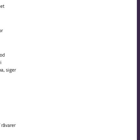
et
or
mod
i
a, siger
 råvarer