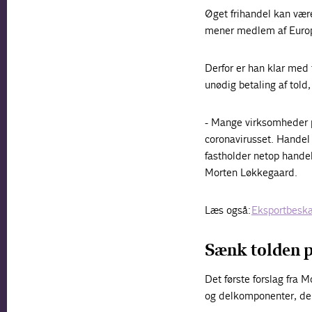
Øget frihandel kan vær
mener medlem af Europ
Derfor er han klar med 
unødig betaling af told
- Mange virksomheder p
coronavirusset. Handel h
fastholder netop handel
Morten Løkkegaard.
Læs også:
Eksportbeskæf
Sænk tolden 
Det første forslag fra 
og delkomponenter, der 