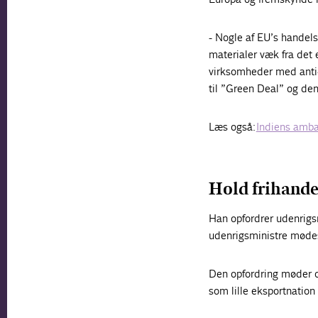
- Nogle af EU’s handelsi
materialer væk fra det
virksomheder med anti-
til ”Green Deal” og den
Læs også:
Indiens amba
Hold frihande
Han opfordrer udenrigsm
udenrigsministre mødes
Den opfordring møder o
som lille eksportnation 