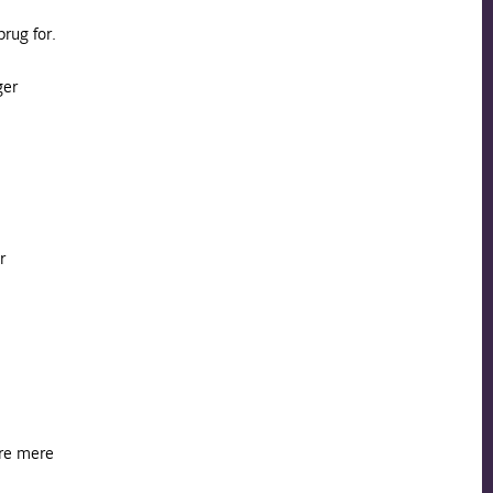
rug for.
ger
r
re mere