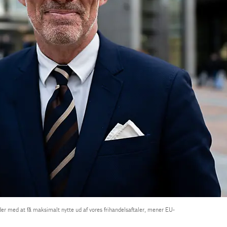
r med at få maksimalt nytte ud af vores frihandelsaftaler, mener EU-