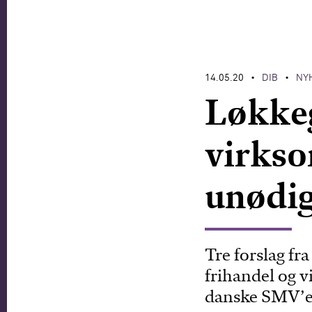
14.05.20
DIB
NY
•
•
Løkke
virkso
unødig
Tre forslag f
frihandel og v
danske SMV’er