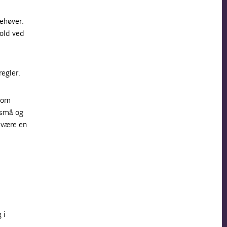
ehøver.
old ved
.
egler.
, om
 små og
 være en
 i