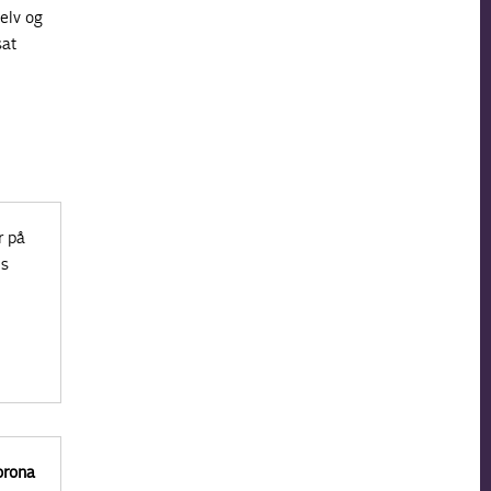
selv og
sat
r på
’s
orona