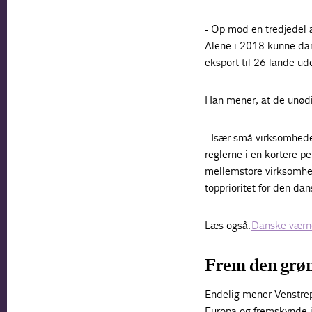
- Op mod en tredjedel 
Alene i 2018 kunne dan
eksport til 26 lande ud
Han mener, at de unødi
- Især små virksomhede
reglerne i en kortere p
mellemstore virksomhed
topprioritet for den da
Læs også:
Danske værne
Frem den grøn
Endelig mener Venstrepo
Europa og fremskynde in