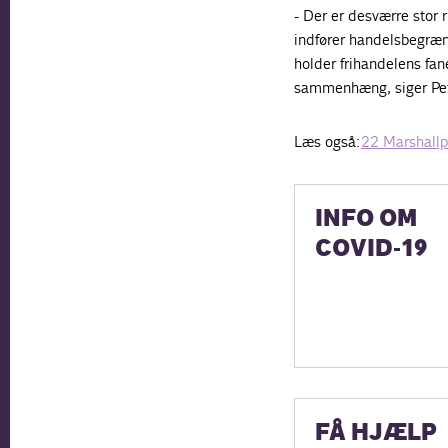
- Der er desværre stor ri
indfører handelsbegræns
holder frihandelens fan
sammenhæng, siger Pe
Læs også:
22 Marshallp
INFO OM
COVID-19
FÅ HJÆLP