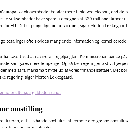
af europæisk virksomheder betaler mere i told ved eksport, end de b
ske virksomheder have sparet i omegnen af 330 millioner kroner i t
en for EU. Det er penge lige ud ad vinduet, siger Morten Løkkegaard
ge betalinger ofte skyldes manglende information og komplicerede r
r har svært ved at navigere i regeljunglen. Kommissionen bør se på
eriode kan gøres mere lempelige. Og så bør regeringen aktivt hjælpe
er med at få maksimalt nytte ud af vores frihandelsaftaler. Det bør
nske regering, siger Morten Løkkegaard.
midler efterspurgt kloden rundt
ne omstilling
litikeren, at EU’s handelspolitik skal fremme den grønne omstilling
vesteringer i grøn teknologi.