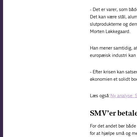
- Det er varer, som båd
Det kan være stål, alum
slutprodukterne og der
Morten Løkkegaard.
Han mener samtidig, at
europæisk industri kan 
- Efter krisen kan satse
økonomien et solidt bo
Læs også:
Ny analyse: 
SMV’er betale
For det andet bør båd
for at hjælpe små og m