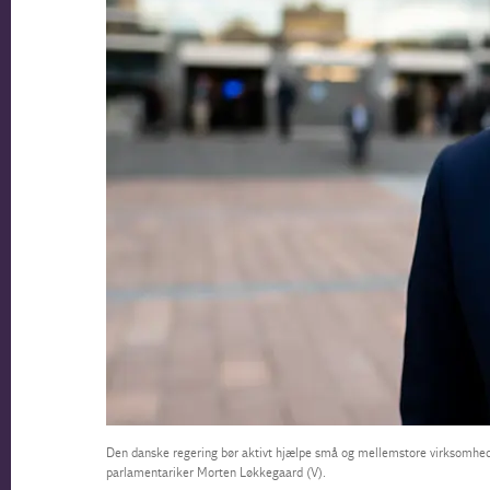
Den danske regering bør aktivt hjælpe små og mellemstore virksomhede
parlamentariker Morten Løkkegaard (V).