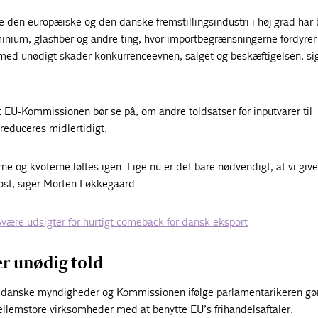
e den europæiske og den danske fremstillingsindustri i høj grad har b
inium, glasfiber og andre ting, hvor importbegrænsningerne fordyrer
med unødigt skader konkurrenceevnen, salget og beskæftigelsen, si
 EU-Kommissionen bør se på, om andre toldsatser for inputvarer til
reduceres midlertidigt.
rne og kvoterne løftes igen. Lige nu er det bare nødvendigt, at vi give
ost, siger Morten Løkkegaard.
Svære udsigter for hurtigt comeback for dansk eksport
r unødig told
e danske myndigheder og Kommissionen ifølge parlamentarikeren gø
ellemstore virksomheder med at benytte EU’s frihandelsaftaler.