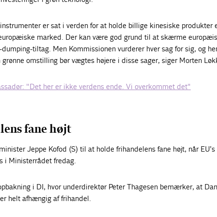
nstrumenter er sat i verden for at holde billige kinesiske produkter e
 europæiske marked. Der kan være god grund til at skærme europæi
dumping-tiltag. Men Kommissionen vurderer hver sag for sig, og he
 grønne omstilling bør vægtes højere i disse sager, siger Morten Lø
ssadør: "Det her er ikke verdens ende. Vi overkommet det"
lens fane højt
inister Jeppe Kofod (S) til at holde frihandelens fane højt, når EU’s
 i Ministerrådet fredag.
pbakning i DI, hvor underdirektør Peter Thagesen bemærker, at Da
er helt afhængig af frihandel.