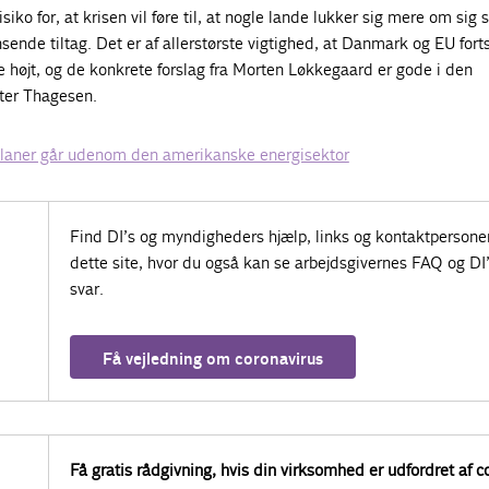
siko for, at krisen vil føre til, at nogle lande lukker sig mere om sig 
ende tiltag. Det er af allerstørste vigtighed, at Danmark og EU fort
e højt, og de konkrete forslag fra Morten Løkkegaard er gode i den
ter Thagesen.
laner går udenom den amerikanske energisektor
Find DI’s og myndigheders hjælp, links og kontaktpersone
dette site, hvor du også kan se arbejdsgivernes FAQ og DI
svar.
Få vejledning om coronavirus
Få gratis rådgivning, hvis din virksomhed er udfordret af c