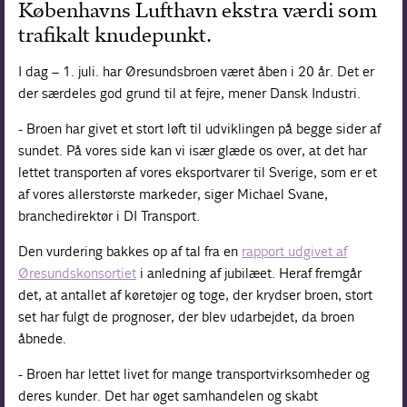
Københavns Lufthavn ekstra værdi som
trafikalt knudepunkt.
I dag – 1. juli. har Øresundsbroen været åben i 20 år. Det er
der særdeles god grund til at fejre, mener Dansk Industri.
- Broen har givet et stort løft til udviklingen på begge sider af
sundet. På vores side kan vi især glæde os over, at det har
lettet transporten af vores eksportvarer til Sverige, som er et
af vores allerstørste markeder, siger Michael Svane,
branchedirektør i DI Transport.
Den vurdering bakkes op af tal fra en
rapport udgivet af
Øresundskonsortiet
i anledning af jubilæet. Heraf fremgår
det, at antallet af køretøjer og toge, der krydser broen, stort
set har fulgt de prognoser, der blev udarbejdet, da broen
åbnede.
- Broen har lettet livet for mange transportvirksomheder og
deres kunder. Det har øget samhandelen og skabt