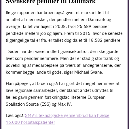
Svenskere pendler til Danmark
Ifølge rapporten har broen også givet et markant løft til
antallet af mennesker, der pendler mellem Danmark og
Sverige. Tallet var højest i 2008, hvor 25.689 personer
pendlede mellem job og hjem. Frem til 2015, hvor de seneste
tilgængelige tal er fra, er tallet dog dalet til 18.582 pendlere.
- Siden har der været indført grænsekontrol, der ikke gjorde
livet som pendler nemmere. Men der er stadig stor trafik og
udveksling af medarbejdere på tværs af landegrænserne, der
kommer begge lande til gode, siger Michael Svane.
Han påpeger, at broen også har gjort det meget nemmere at
lave regionale samarbejder, der blandt andet udnyttes til
fælles gavn gennem forskningsfaciliteterne European
Spallation Source (ESS) og Max IV.
Læs også:
SMV’s teknologiske gennembrud kan hjælpe
16.000 hospitalspatienter