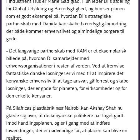
I Industriens Hus er Marie Gad glad. Hun leder DI’s afdeling
for Global Udvikling og Bæredygtighed, og hun ser planen
som et godt eksempel på, hvordan DI’s strategiske
partnerskab med Danida kan skabe bæredygtig forandring,
der både kommer erhvervslivet og almindelige borgere til
gode:
- Det langvarige partnerskab med KAM er et eksemplarisk
billede på, hvordan DI samarbejder med
erhvervsorganisationer i resten af verden. Ved at fremvise
fantastiske danske løsninger er vi med til at inspirere det
kenyanske erhvervsliv til at tage ansvar, gå forrest og skabe
løsninger, der er gode for planeten, for virksomheder og for
den enkelte kenyaner.
På Silafricas plastfabrik nær Nairobi kan Akshay Shah nu
glæde sig over, at de kenyanske politikere har taget godt
imod handlingsplanen, og er i gang med at indføre
lovændringer, der er nødvendige for, at planen kan blive en
realitet.