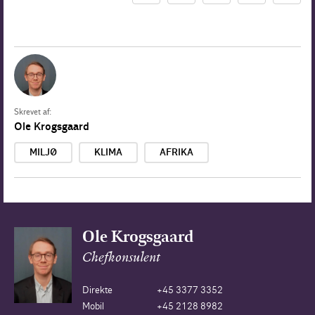
Skrevet af:
Ole Krogsgaard
MILJØ
KLIMA
AFRIKA
Ole Krogsgaard
Chefkonsulent
Direkte
+45 3377 3352
Mobil
+45 2128 8982