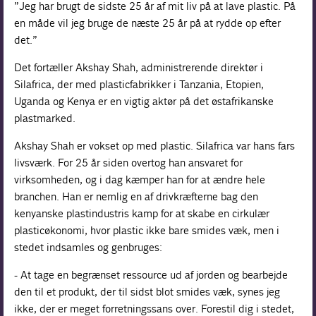
”Jeg har brugt de sidste 25 år af mit liv på at lave plastic. På
en måde vil jeg bruge de næste 25 år på at rydde op efter
det.”
Det fortæller Akshay Shah, administrerende direktør i
Silafrica, der med plasticfabrikker i Tanzania, Etopien,
Uganda og Kenya er en vigtig aktør på det østafrikanske
plastmarked.
Akshay Shah er vokset op med plastic. Silafrica var hans fars
livsværk. For 25 år siden overtog han ansvaret for
virksomheden, og i dag kæmper han for at ændre hele
branchen. Han er nemlig en af drivkræfterne bag den
kenyanske plastindustris kamp for at skabe en cirkulær
plasticøkonomi, hvor plastic ikke bare smides væk, men i
stedet indsamles og genbruges:
- At tage en begrænset ressource ud af jorden og bearbejde
den til et produkt, der til sidst blot smides væk, synes jeg
ikke, der er meget forretningssans over. Forestil dig i stedet,