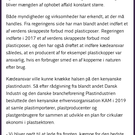
bliver mængden af ophobet affald konstant større.
Både myndigheder og virksomheder har erkendt, at der må
handles. Fra regeringens side har man blandt andet indført et
af verdens skrappeste forbud mod plasticposer. Regeringen
indførte i 2017 et af verdens skrappeste forbud mod
plasticposer, og den har også drøftet at indføre kædeansvar
således, at en producent af for eksempel plastickopper var
ansvarlig, hvis en forbruger smed en af kopperne i naturen
efter brug.
Kædeansvar ville kunne knække halsen på den kenyanske
plastindustri. Så efter rådgivning fra blandt andet Dansk
Industri og den danske brancheforening Plastindustrien
besluttede den kenyanske erhvervsorganisation KAM i 2019
at samle plastimportører, plastproducenter og
plastgenbrugere for sammen at udvikle en plan for cirkulær
økonomi i plastsektoren.
- Vi bliver nødt til at lede fra fronten, kæmpe for den bedste