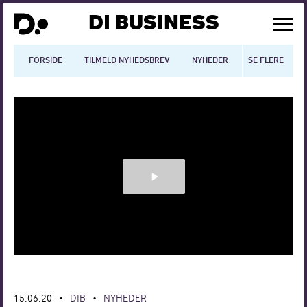
DI BUSINESS
FORSIDE
TILMELD NYHEDSBREV
NYHEDER
SE FLERE
BLOGS
N
Dansk økonomi
Digitalisering
International økonomi
Arbejdsmiljø
Arbejdsmarkedet
Uddannelse
15.06.20
DIB
NYHEDER
Europapolitik
•
•