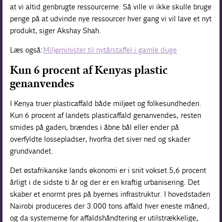
at vi altid genbrugte ressourcerne. Så ville vi ikke skulle bruge
penge på at udvinde nye ressourcer hver gang vi vil lave et nyt
produkt, siger Akshay Shah.
Læs også:
Miljøminister til nytårstaffel i gamle duge
Kun 6 procent af Kenyas plastic
genanvendes
I Kenya truer plasticaffald både miljøet og folkesundheden.
Kun 6 procent af landets plasticaffald genanvendes, resten
smides på gaden, brændes i åbne bål eller ender på
overfyldte lossepladser, hvorfra det siver ned og skader
grundvandet.
Det østafrikanske lands økonomi er i snit vokset 5,6 procent
årligt i de sidste ti år og der er en kraftig urbanisering. Det
skaber et enormt pres på byernes infrastruktur. I hovedstaden
Nairobi produceres der 3.000 tons affald hver eneste måned,
og da systemerne for affaldshåndtering er utilstrækkelige,