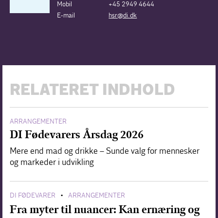
Mobil
+45 2949 4644
E-mail
hsr@di.dk
RELATERET INDHOLD
ARRANGEMENTER
DI Fødevarers Årsdag 2026
Mere end mad og drikke – Sunde valg for mennesker
og markeder i udvikling
DI FØDEVARER
ARRANGEMENTER
•
Fra myter til nuancer: Kan ernæring og