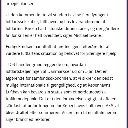
arbejdspladser.
- I den kommende tid vil vi uden tvivl se flere fyringer i
luftfartsselskaber, lufthavne og hos leverandørerne til
luftfarten. Krisen har historiske dimensioner, og der går flere
år, før krisen er helt overstået, siger Michael Svane.
Forligskredsen har aftalt at mødes igen i efteråret for at
vurdere luftfartens situation og behovet for yderligere hjælp.
- Det handler grundlæggende om, hvordan
luftfartsbetjeningen af Danmark ser ud om 5 år. Det er
afgørende for samfundsøkonomien, at vi sikrer den bedst
mulige internationale tilgængelighed, og at Københavns
Lufthavn kan bevare sin status som et nordeuropæisk
trafikknudepunkt. Det er i den forbindelse vigtigt, at aftalen
slår fast, at udfordringerne for Københavns Lufthavne A/S vil
blive drøftet efter sommeren. Vi ser frem til en aftale herom,
siger branchedirektøren.