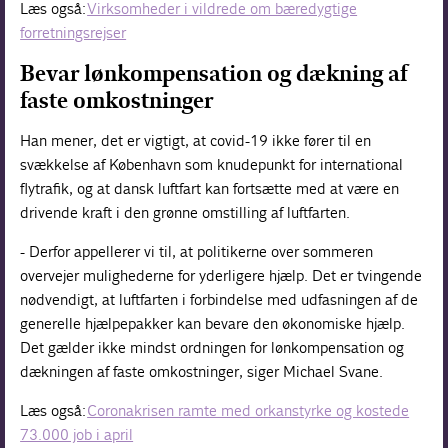
Læs også:
Virksomheder i vildrede om bæredygtige
forretningsrejser
Bevar lønkompensation og dækning af
faste omkostninger
Han mener, det er vigtigt, at covid-19 ikke fører til en
svækkelse af København som knudepunkt for international
flytrafik, og at dansk luftfart kan fortsætte med at være en
drivende kraft i den grønne omstilling af luftfarten.
- Derfor appellerer vi til, at politikerne over sommeren
overvejer mulighederne for yderligere hjælp. Det er tvingende
nødvendigt, at luftfarten i forbindelse med udfasningen af de
generelle hjælpepakker kan bevare den økonomiske hjælp.
Det gælder ikke mindst ordningen for lønkompensation og
dækningen af faste omkostninger, siger Michael Svane.
Læs også:
Coronakrisen ramte med orkanstyrke og kostede
73.000 job i april