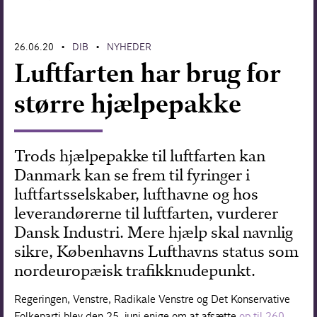
Forskning
26.06.20
DIB
NYHEDER
•
•
Luftfarten har brug for
større hjælpepakke
Trods hjælpepakke til luftfarten kan
Danmark kan se frem til fyringer i
luftfartsselskaber, lufthavne og hos
leverandørerne til luftfarten, vurderer
Dansk Industri. Mere hjælp skal navnlig
sikre, Københavns Lufthavns status som
nordeuropæisk trafikknudepunkt.
Regeringen, Venstre, Radikale Venstre og Det Konservative
Folkeparti blev den 25. juni enige om at afsætte
op til 260