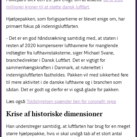
millioner kroner til at støtte dansk luftfart
.
Hjælpepakken, som forligspartierne er blevet enige om, har
primært fokus på indenrigsluftfarten.
- Det er en god håndsrækning samtidig med, at staten i
resten af 2020 kompenserer lufthavnene for manglende
indtægter fra lufthavnstaksterne, siger Michael Svane,
branchedirektør i Dansk Luftfart. Det er vigtigt for
sammenhængskraften i Danmark, at rutenettet i
indenrigsluftfarten fastholdes. Pakken vil med sikkerhed føre
til mere aktivitet i de danske lufthavne og i branchen som
sådan. Det er godt og derfor er vi også glade for pakken.
Læs også:
Toldstyrelsen spænder ben for coronafri rejse
Krise af historiske dimensioner
Han understreger samtidig, at luftfarten har brug for en meget
større hjælpepakke, hvis vi skal undgå tab af et stort antal