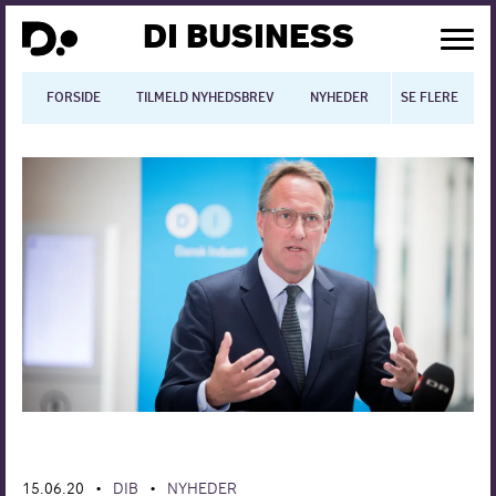
DI BUSINESS
FORSIDE
TILMELD NYHEDSBREV
NYHEDER
SE FLERE
BLOGS
N
Dansk økonomi
Digitalisering
International økonomi
Arbejdsmiljø
Arbejdsmarkedet
Uddannelse
Europapolitik
15.06.20
DIB
NYHEDER
•
•