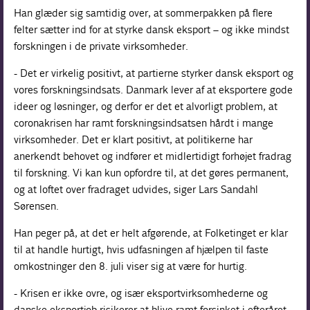
Han glæder sig samtidig over, at sommerpakken på flere
felter sætter ind for at styrke dansk eksport – og ikke mindst
forskningen i de private virksomheder.
- Det er virkelig positivt, at partierne styrker dansk eksport og
vores forskningsindsats. Danmark lever af at eksportere gode
ideer og løsninger, og derfor er det et alvorligt problem, at
coronakrisen har ramt forskningsindsatsen hårdt i mange
virksomheder. Det er klart positivt, at politikerne har
anerkendt behovet og indfører et midlertidigt forhøjet fradrag
til forskning. Vi kan kun opfordre til, at det gøres permanent,
og at loftet over fradraget udvides, siger Lars Sandahl
Sørensen.
Han peger på, at det er helt afgørende, at Folketinget er klar
til at handle hurtigt, hvis udfasningen af hjælpen til faste
omkostninger den 8. juli viser sig at være for hurtig.
- Krisen er ikke ovre, og især eksportvirksomhederne og
danske eksportjob risikerer at blive ramt forsinket i efteråret,