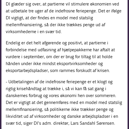
DI glæder sig over, at partierne vil stimulere økonomien ved
at udbetale tre uger af de indefrosne feriepenge. Det er ifølge
DI vigtigt, at der findes en model med statslig
mellemfinansiering, så der ikke trækkes penge ud af
virksomhederne i en svær tid.
Endelig er det helt afgørende og positivt, at partierne i
forbindelse med udfasning af hjælpepakkerne har aftalt at
vurdere i september, om der er brug for tiltag til at holde
hånden under ikke mindst eksportvirksomheder og
eksportarbejdspladser, som rammes forskudt af krisen.
- Udbetalingen af de indefrosne feriepenge er et klogt og
rigtig krisehåndtag at trække i, så vi kan få sat gang i
danskernes forbrug og vores økonomi hen over sommeren.
Det er vigtigt at det gennemføres med en model med statslig
mellemfinansiering, så politikerne ikke trækker penge og
likviditet ud af virksomheder og danske arbejdspladser i en
svær tid, siger DI’s adm. direktør, Lars Sandahl Sørensen.