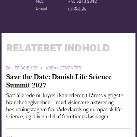
Mobil
+45 5213 2312
E-mail
mfj@di.dk
RELATERET INDHOLD
DI LIFE SCIENCE
ARRANGEMENTER
•
Save the Date: Danish Life Science
Summit 2027
Sæt allerede nu kryds i kalenderen til årets vigtigste
branchebegivenhed – mød visionære aktører og
beslutningstagere fra både dansk og europæisk life
science, og bliv en del af fremtidens løsninger.