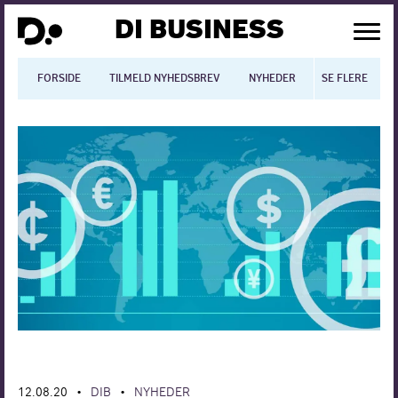
DI BUSINESS
FORSIDE
TILMELD NYHEDSBREV
NYHEDER
SE FLERE
BLOGS
N
Dansk økonomi
Digitalisering
International økonomi
Arbejdsmiljø
Arbejdsmarkedet
Uddannelse
Europapolitik
12.08.20
DIB
NYHEDER
•
•