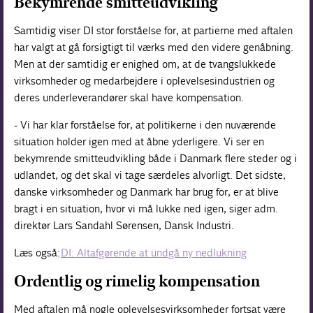
Bekymrende smitteudvikling
Samtidig viser DI stor forståelse for, at partierne med aftalen
har valgt at gå forsigtigt til værks med den videre genåbning.
Men at der samtidig er enighed om, at de tvangslukkede
virksomheder og medarbejdere i oplevelsesindustrien og
deres underleverandører skal have kompensation.
- Vi har klar forståelse for, at politikerne i den nuværende
situation holder igen med at åbne yderligere. Vi ser en
bekymrende smitteudvikling både i Danmark flere steder og i
udlandet, og det skal vi tage særdeles alvorligt. Det sidste,
danske virksomheder og Danmark har brug for, er at blive
bragt i en situation, hvor vi må lukke ned igen, siger adm.
direktør Lars Sandahl Sørensen, Dansk Industri.
Læs også:
DI: Altafgørende at undgå ny nedlukning
Ordentlig og rimelig kompensation
Med aftalen må nogle oplevelsesvirksomheder fortsat være