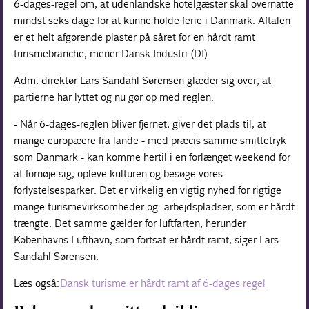
6-dages-regel om, at udenlandske hotelgæster skal overnatte
mindst seks dage for at kunne holde ferie i Danmark. Aftalen
er et helt afgørende plaster på såret for en hårdt ramt
turismebranche, mener Dansk Industri (DI).
Adm. direktør Lars Sandahl Sørensen glæder sig over, at
partierne har lyttet og nu gør op med reglen.
- Når 6-dages-reglen bliver fjernet, giver det plads til, at
mange europæere fra lande - med præcis samme smittetryk
som Danmark - kan komme hertil i en forlænget weekend for
at fornøje sig, opleve kulturen og besøge vores
forlystelsesparker. Det er virkelig en vigtig nyhed for rigtige
mange turismevirksomheder og -arbejdspladser, som er hårdt
trængte. Det samme gælder for luftfarten, herunder
Københavns Lufthavn, som fortsat er hårdt ramt, siger Lars
Sandahl Sørensen.
Læs også:
Dansk turisme er hårdt ramt af 6-dages regel