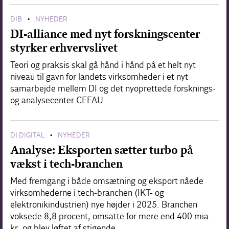
DIB
NYHEDER
•
DI-alliance med nyt forskningscenter
styrker erhvervslivet
Teori og praksis skal gå hånd i hånd på et helt nyt
niveau til gavn for landets virksomheder i et nyt
samarbejde mellem DI og det nyoprettede forsknings-
og analysecenter CEFAU.
DI DIGITAL
NYHEDER
•
Analyse: Eksporten sætter turbo på
vækst i tech-branchen
Med fremgang i både omsætning og eksport nåede
virksomhederne i tech-branchen (IKT- og
elektronikindustrien) nye højder i 2025. Branchen
voksede 8,8 procent, omsatte for mere end 400 mia.
kr. og blev løftet af stigende…