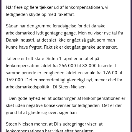
Når flere og flere tjekker ud af lønkompensationen, vil
ledigheden skyde op med raketfart.
Sådan har den grumme forudsigelse for det danske
arbejdsmarked lydt gentagne gange. Men nu viser nye tal fra
Dansk Industri, at det slet ikke er gået så galt, som man
kunne have frygtet. Faktisk er det gået ganske udmærket.
Tallene er helt klare: Siden 1. april er antallet på
lønkompensation faldet fra 256.000 til 33.000 tusinde. I
samme periode er ledigheden faldet en smule fra 176.00 til
169.000. Det er overordentligt glædeligt nyt, mener chef for
arbejdsmarkedspolitik i DI Steen Nielsen.
- Den gode nyhed er, at udfasningen af lønkompensationen er
sket uden negative konsekvenser for ledigheden. Det er der
grund til at glæde sig over, siger han.
Steen Nielsen mener, at DI’s udregninger viser, at
lønkompensationen har virket efter hensigten.