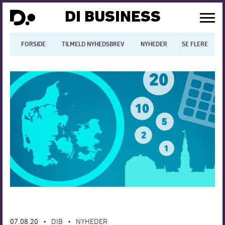
DI BUSINESS
FORSIDE
TILMELD NYHEDSBREV
NYHEDER
SE FLERE
BLOGS
N
Dansk økonomi
Digitalisering
International økonomi
Arbejdsmiljø
Arbejdsmarkedet
Uddannelse
Europapolitik
07.08.20
DIB
NYHEDER
•
•