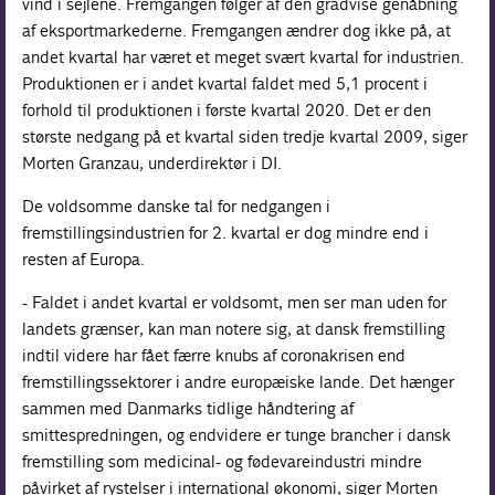
vind i sejlene. Fremgangen følger af den gradvise genåbning
af eksportmarkederne. Fremgangen ændrer dog ikke på, at
andet kvartal har været et meget svært kvartal for industrien.
Produktionen er i andet kvartal faldet med 5,1 procent i
forhold til produktionen i første kvartal 2020. Det er den
største nedgang på et kvartal siden tredje kvartal 2009, siger
Morten Granzau, underdirektør i DI.
De voldsomme danske tal for nedgangen i
fremstillingsindustrien for 2. kvartal er dog mindre end i
resten af Europa.
- Faldet i andet kvartal er voldsomt, men ser man uden for
landets grænser, kan man notere sig, at dansk fremstilling
indtil videre har fået færre knubs af coronakrisen end
fremstillingssektorer i andre europæiske lande. Det hænger
sammen med Danmarks tidlige håndtering af
smittespredningen, og endvidere er tunge brancher i dansk
fremstilling som medicinal- og fødevareindustri mindre
påvirket af rystelser i international økonomi, siger Morten