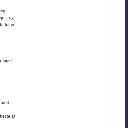
 og
ejds- og
kt for en
d
r meget
undet
leste af