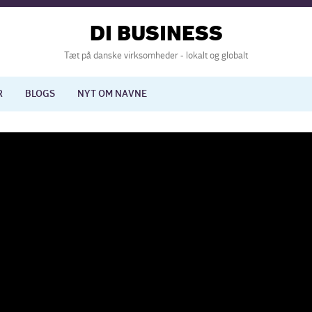
DI BUSINESS
Tæt på danske virksomheder - lokalt og globalt
R
BLOGS
NYT OM NAVNE
lisering
International økonomi
nelse
Europapolitik