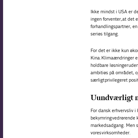
Ikke mindst i USA er de
ingen forventer, at det
forhandlingspartner, en
seriøs tilgang.
For det er ikke kun øko
Kina. Klimaændringer er
holdbare løsninger ude
ambitiøs på området, o
særligt privilegeret pos
Uundværligt 
For dansk erhvervsliv i
bekymring vedrørende k
markedsadgang. Men sam
vores virksomheder.