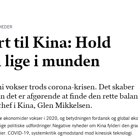
HEDER
t til Kina: Hold
 lige i munden
 vokser trods corona-krisen. Det skaber
n det er afgørende at finde den rette balan
 chef i Kina, Glen Mikkelsen.
re økonomi der vokser i 2020, og betydningen for dansk og global øk
lige politiske udfordringer. Negative nyheder om Kina fylder i den gra
ier. COVID-19, systemkritik og modstand mod kinesisk teknologi.