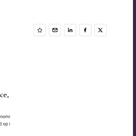
ce,
onomi
d op i