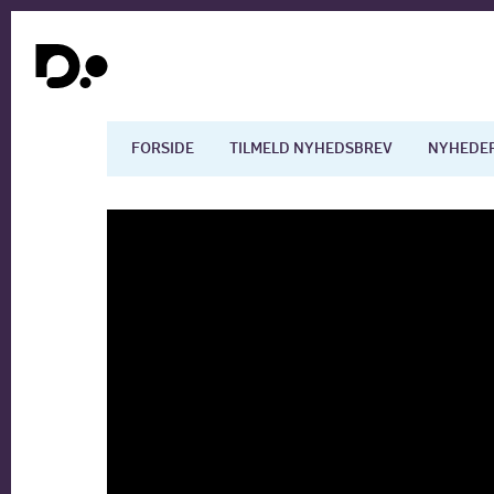
FORSIDE
TILMELD NYHEDSBREV
NYHEDE
Dansk økonomi
Digita
Arbejdsmarkedet
Uddan