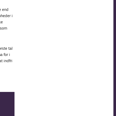
e end
mheder i
ke
r som
rste tal
 for i
t indfri