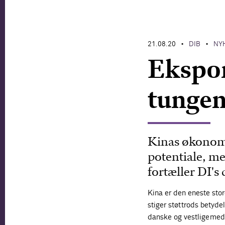
21.08.20
DIB
NY
•
•
Ekspor
tungen
Kinas økonomi
potentiale, me
fortæller DI's
Kina er den eneste sto
stiger støt trods betyde
danske og vestlige med