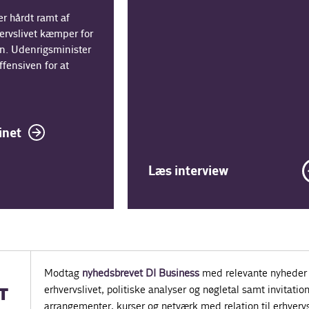
r hårdt ramt af
ervslivet kæmper for
n. Udenrigsminister
ffensiven for at
inet
Læs interview
Modtag
nyhedsbrevet DI Business
med relevante nyheder 
erhvervslivet, politiske analyser og nøgletal samt invitatione
T
arrangementer, kurser og netværk med relation til erhvervs