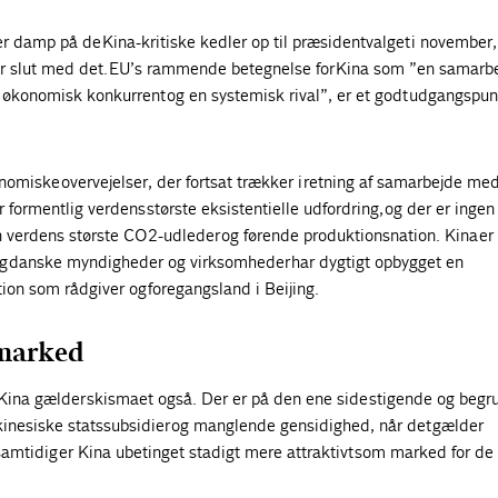
r damp på de Kina-kritiske kedler op til præsidentvalget i november,
 er slut med det. EU’s rammende betegnelse for Kina som ”en samarb
 økonomisk konkurrent og en systemisk rival”, er et godt udgangspun
nomiske overvejelser, der fortsat trækker i retning af samarbejde me
 formentlig verdens største eksistentielle udfordring, og der er ingen
n verdens største CO2-udleder og førende produktionsnation. Kina e
g danske myndigheder og virksomheder har dygtigt opbygget en
ition som rådgiver og foregangsland i Beijing.
marked
 Kina gælder skismaet også. Der er på den ene side stigende og begr
inesiske statssubsidier og manglende gensidighed, når det gælder
tidig er Kina ubetinget stadigt mere attraktivt som marked for de f