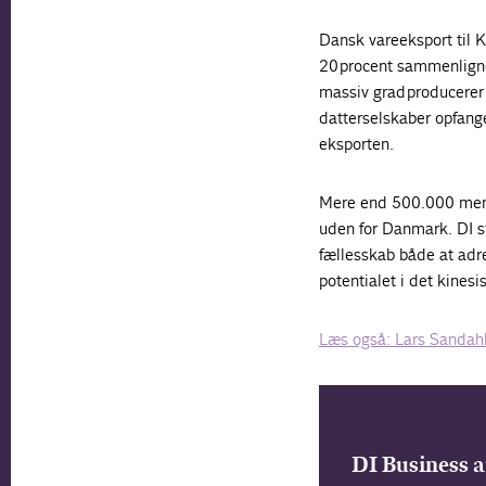
Dansk vareeksport til K
20 procent sammenligne
massiv grad producerer 
datterselskaber opfange
eksporten.
Mere end 500.000 menne
uden for Danmark. DI st
fællesskab både at adres
potentialet i det kines
Læs også: Lars Sandahl
DI Business 