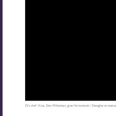
DI's chef i Kina, Glen Mikkelsen, giver fra kontoret i Shanghai en stat