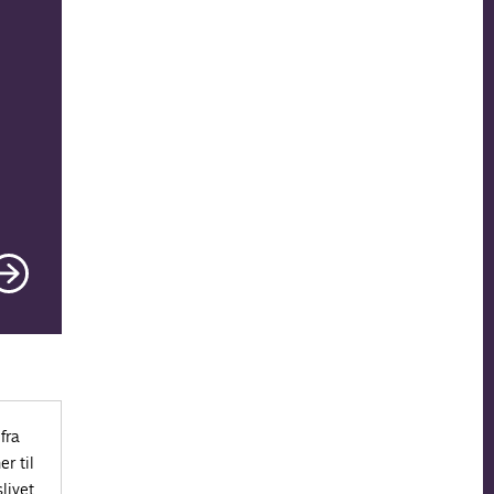
fra
r til
livet.