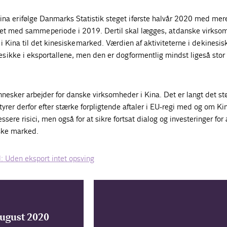
ina er ifølge Danmarks Statistik steget i første halvår 2020 med mer
t med samme periode i 2019. Dertil skal lægges, at danske virkso
i Kina til det kinesiske marked. Værdien af aktiviteterne i de kinesis
s ikke i eksportallene, men den er dog formentlig mindst ligeså sto
sker arbejder for danske virksomheder i Kina. Det er langt det stø
yrer derfor efter stærke forpligtende aftaler i EU-regi med og om Kina
sere risici, men også for at sikre fortsat dialog og investeringer for a
iske marked.
: Uden eksport intet opsving
august 2020