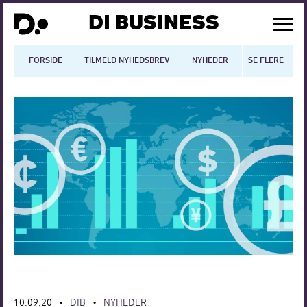
DI BUSINESS
FORSIDE
TILMELD NYHEDSBREV
NYHEDER
SE FLERE
BLOGS
N
Dansk økonomi
Digitalisering
International økonomi
Arbejdsmiljø
Arbejdsmarkedet
Uddannelse
Europapolitik
10.09.20
DIB
NYHEDER
•
•