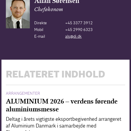
Allan Sørensen
Cheføkonom
Direkte
+45 3377 3912
Mobil
+45 2990 6323
E-mail
als@di.dk
RELATERET INDHOLD
ARRANGEMENTER
ALUMINIUM 2026 – verdens førende
aluminiumsmesse
Deltag i årets vigtigste eksportbegivenhed arrangeret
af Aluminium Danmark i samarbejde med