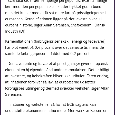
- ECB fastholder den lempelige pengepolitik. ECB har længe
kørt med den pengepolitiske speeder trykket godt i bund,
men det kniber med at få sat mere fart på prisstigningerne i
eurozonen. Kerneinflationen ligger på det laveste niveau i
euroens historie, siger Allan Sørensen, cheføkonom i Dansk
Industri (DI).
Kerneinflationen (forbrugerpriser ekskl. energi og fødevarer)
har blot været på 0,4 procent over det seneste år, mens de
samlede forbrugerpriser er faldet med 0,2 procent.
- Den lave rente og fraværet af prisstigninger giver europæisk
økonomi en hjælpende hånd under coronakrisen. Det er billigt
at investere, og købekraften bliver ikke udhulet. Faren er dog,
at inflationen forbliver så lav, at europæerne udsætter
forbrugsbeslutninger og dermed svækker væksten, siger Allan
Sørensen.
- Inflationen og væksten er så lav, at ECB sagtens kan
understøtte økonomien endnu mere. Men værktøjskassen er