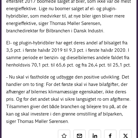
efteråret 2017 boomede salget af biler, som ikke var de mest
energieffektive. Lige nu boomer salget af el- og plugin-
hybridbiler, som medvirker til, at nye biler igen bliver mere
energieffektive, siger Thomas Møller Sørensen,
branchedirektør for Bilbranchen i Dansk Industri.
El- og plugin-hybridbiler har øget deres andel af bilsalget fra
3,5 pct. i første halvår 2019 til 9,3 pct. i første halvår 2020. I
samme periode er benzin- og dieselbilernes andele faldet fra
henholdsvis 70,1 pct. til 65,6 pct. og fra 26,4 pct. til 25,1 pct.
- Nu skal vi fastholde og udbygge den positive udvikling. Det
handler om to ting: For det første skal vi have bilafgifter, der
afhænger af bilernes klimamæssige egenskaber, ikke deres
pris. Og for det andet skal vi sikre langsigtet ro om afgifterne.
Tilsammen giver det både branchen og bilejere tro på, at de
kan og skal investere i den grønne omstilling af bilparken,
siger Thomas Møller Sørensen.