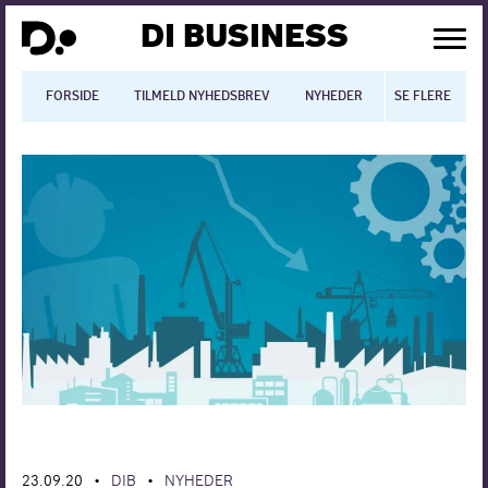
DI BUSINESS
FORSIDE
TILMELD NYHEDSBREV
NYHEDER
SE FLERE
BLOGS
N
Dansk økonomi
Digitalisering
International økonomi
Arbejdsmiljø
Arbejdsmarkedet
Uddannelse
Europapolitik
23.09.20
DIB
NYHEDER
•
•