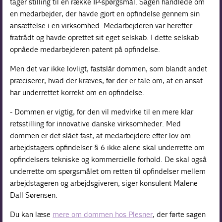
tager stilling til en række IP-spørgsmål. Sagen handlede om
en medarbejder, der havde gjort en opfindelse gennem sin
ansættelse i en virksomhed. Medarbejderen var herefter
fratrådt og havde oprettet sit eget selskab. I dette selskab
opnåede medarbejderen patent på opfindelse.
Men det var ikke lovligt, fastslår dommen, som blandt andet
præciserer, hvad der kræves, før der er tale om, at en ansat
har underrettet korrekt om en opfindelse.
- Dommen er vigtig, for den vil medvirke til en mere klar
retsstilling for innovative danske virksomheder. Med
dommen er det slået fast, at medarbejdere efter lov om
arbejdstagers opfindelser § 6 ikke alene skal underrette om
opfindelsers tekniske og kommercielle forhold. De skal også
underrette om spørgsmålet om retten til opfindelser mellem
arbejdstageren og arbejdsgiveren, siger konsulent Malene
Dall Sørensen.
Du kan læse
mere om dommen hos Plesner
, der førte sagen