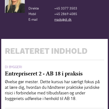
Direkte
+45 3377 3503
Mobil
+45 2869 4085
E-mail
mads@di.dk
RELATERET INDHOLD
DI BYGGERI
Entrepriseret 2 - AB 18 i praksis
Øvelse gør mester. Dette kursus har særligt fokus på
at lære dig, hvordan du håndterer praktiske juridiske
risici i forbindelse med tilbudsfasen og under
byggeriets udførelse i henhold til AB 18.