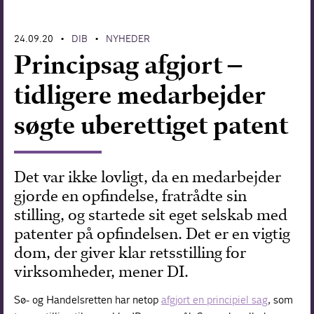
Forskning
24.09.20
DIB
NYHEDER
•
•
Principsag afgjort –
tidligere medarbejder
søgte uberettiget patent
Det var ikke lovligt, da en medarbejder
gjorde en opfindelse, fratrådte sin
stilling, og startede sit eget selskab med
patenter på opfindelsen. Det er en vigtig
dom, der giver klar retsstilling for
virksomheder, mener DI.
Sø- og Handelsretten har netop
afgjort en principiel sag
, som