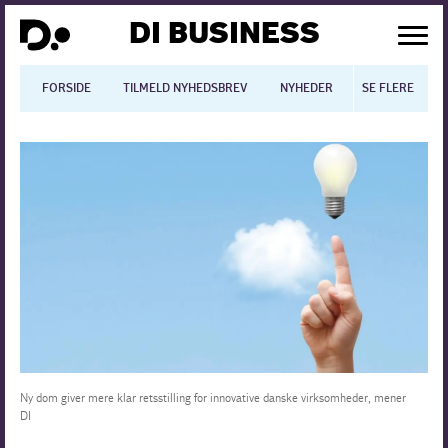
DI BUSINESS
FORSIDE
TILMELD NYHEDSBREV
NYHEDER
SE FLERE
BLOGS
N
Dansk økonomi
Digitalisering
International økonomi
Arbejdsmiljø
Arbejdsmarkedet
Uddannelse
Ny dom giver mere klar retsstilling for innovative danske virksomheder, mener
DI
Europapolitik