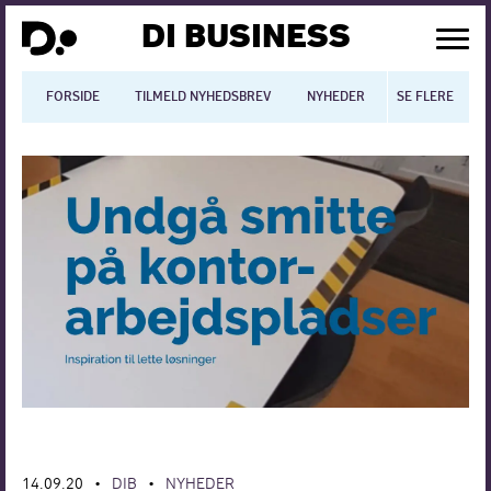
DI BUSINESS
FORSIDE
TILMELD NYHEDSBREV
NYHEDER
SE FLERE
BLOGS
N
Dansk økonomi
Digitalisering
International økonomi
Arbejdsmiljø
Arbejdsmarkedet
Uddannelse
Europapolitik
14.09.20
DIB
NYHEDER
•
•