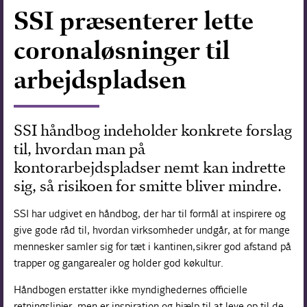
SSI præsenterer lette
Forskning
coronaløsninger til
arbejdspladsen
SSI håndbog indeholder konkrete forslag
til, hvordan man på
kontorarbejdspladser nemt kan indrette
sig, så risikoen for smitte bliver mindre.
SSI har udgivet en håndbog, der har til formål at inspirere og
give gode råd til, hvordan virksomheder undgår, at for mange
mennesker samler sig for tæt i kantinen, sikrer god afstand på
trapper og gangarealer og holder god køkultur.
Håndbogen erstatter ikke myndighedernes officielle
retningslinjer, men er inspiration og hjælp til at leve op til de