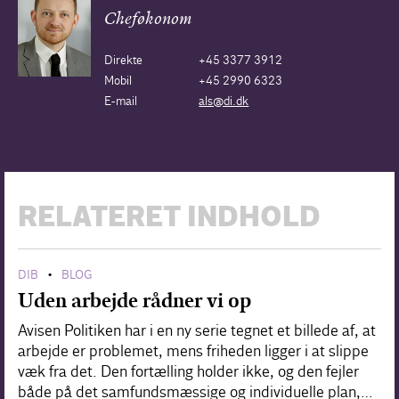
Cheføkonom
Direkte
+45 3377 3912
Mobil
+45 2990 6323
E-mail
als@di.dk
RELATERET INDHOLD
DIB
BLOG
•
Uden arbejde rådner vi op
Avisen Politiken har i en ny serie tegnet et billede af, at
arbejde er problemet, mens friheden ligger i at slippe
væk fra det. Den fortælling holder ikke, og den fejler
både på det samfundsmæssige og individuelle plan,…