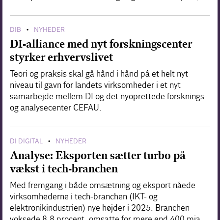
DIB
NYHEDER
•
DI-alliance med nyt forskningscenter
styrker erhvervslivet
Teori og praksis skal gå hånd i hånd på et helt nyt
niveau til gavn for landets virksomheder i et nyt
samarbejde mellem DI og det nyoprettede forsknings-
og analysecenter CEFAU.
DI DIGITAL
NYHEDER
•
Analyse: Eksporten sætter turbo på
vækst i tech-branchen
Med fremgang i både omsætning og eksport nåede
virksomhederne i tech-branchen (IKT- og
elektronikindustrien) nye højder i 2025. Branchen
voksede 8,8 procent, omsatte for mere end 400 mia.