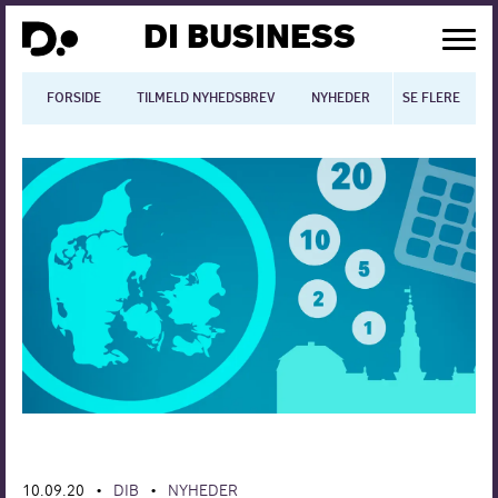
DI BUSINESS
FORSIDE
TILMELD NYHEDSBREV
NYHEDER
SE FLERE
BLOGS
N
Dansk økonomi
Digitalisering
International økonomi
Arbejdsmiljø
Arbejdsmarkedet
Uddannelse
Europapolitik
10.09.20
DIB
NYHEDER
•
•