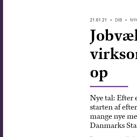
21.01.21
DIB
NY
•
•
Jobvæk
virkso
op
Nye tal: Efte
starten af eft
mange nye med
Danmarks Stat