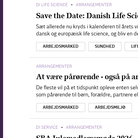
DI LIFE SCIENCE
ARRANGEMENTER
•
Save the Date: Danish Life S
Sæt allerede nu kryds i kalenderen til årets
dansk og europæisk life science, og bliv en d
ARBEJDSMARKED
SUNDHED
LIF
ARRANGEMENTER
At være pårørende - også på a
De fleste vil på et tidspunkt opleve enten s
som pårørende til børn, forældre, partnere e
ARBEJDSMARKED
ARBEJDSMILJØ
DI SERVICE
ARRANGEMENTER
•