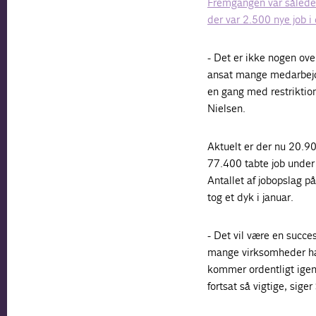
Fremgangen var således
der var 2.500 nye job i 
- Det er ikke nogen ove
ansat mange medarbejde
en gang med restriktion
Nielsen.
Aktuelt er der nu 20.90
77.400 tabte job unde
Antallet af jobopslag p
tog et dyk i januar.
- Det vil være en succes
mange virksomheder har
kommer ordentligt ige
fortsat så vigtige, sige