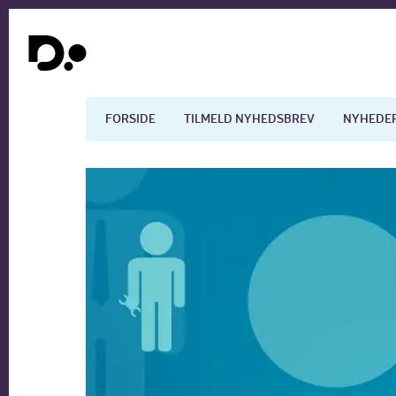
FORSIDE
TILMELD NYHEDSBREV
NYHEDE
Dansk økonomi
Digita
Arbejdsmarkedet
Uddan