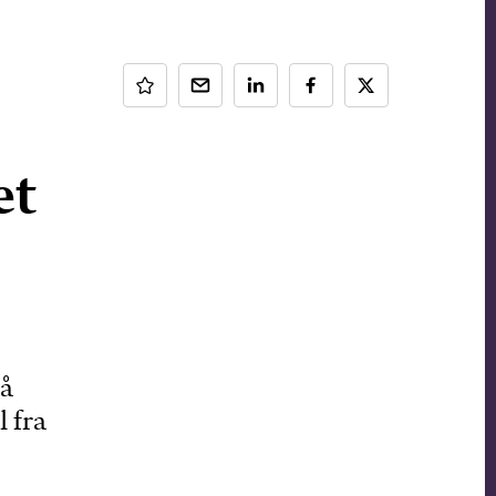
et
så
 fra