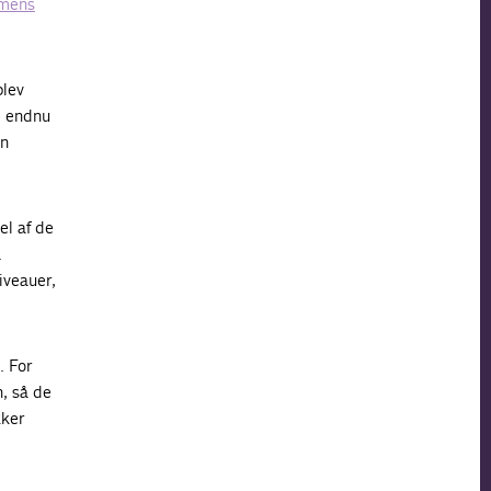
 mens
blev
i endnu
en
el af de
.
iveauer,
. For
, så de
kker