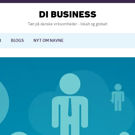
DI BUSINESS
Tæt på danske virksomheder - lokalt og globalt
R
BLOGS
NYT OM NAVNE
lisering
International økonomi
nelse
Europapolitik