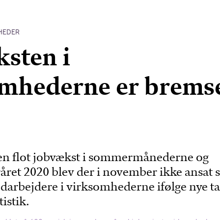
HEDER
sten i
mhederne er brems
r en flot jobvækst i sommermånederne og
eråret 2020 blev der i november ikke ansat 
arbejdere i virksomhederne ifølge nye tal
istik.