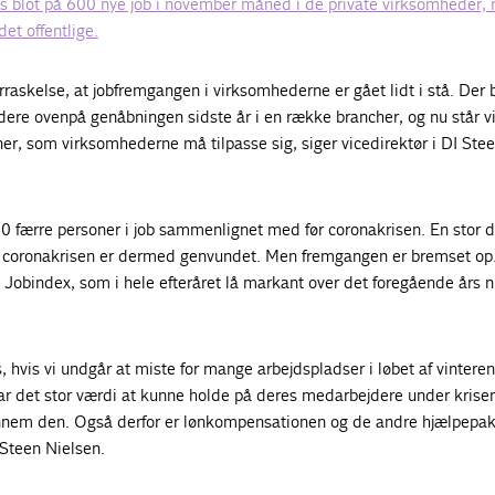
 blot på 600 nye job i november måned i de private virksomheder,
det offentlige.
rraskelse, at jobfremgangen i virksomhederne er gået lidt i stå. Der 
re ovenpå genåbningen sidste år i en række brancher, og nu står v
er, som virksomhederne må tilpasse sig, siger vicedirektør i DI Ste
0 færre personer i job sammenlignet med før coronakrisen. En stor d
r coronakrisen er dermed genvundet. Men fremgangen er bremset op
å Jobindex, som i hele efteråret lå markant over det foregående års n
, hvis vi undgår at miste for mange arbejdspladser i løbet af vinteren
 det stor værdi at kunne holde på deres medarbejdere under krisen
nnem den. Også derfor er lønkompensationen og de andre hjælpepa
r Steen Nielsen.