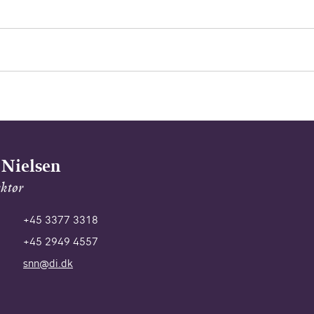
 Nielsen
ektør
+45 3377 3318
+45 2949 4557
snn@di.dk