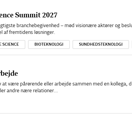
cience Summit 2027
 vigtigste branchebegivenhed – mød visionære aktører og besl
el af fremtidens løsninger.
E SCIENCE
BIOTEKNOLOGI
SUNDHEDSTEKNOLOGI
rbejde
elv at være pårørende eller arbejde sammen med en kollega, d
ller andre nære relationer…