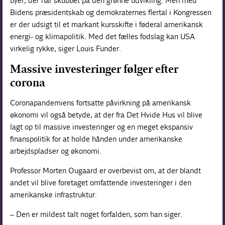
byer, der har skubbet på den grønne udvikling. Men med
Bidens præsidentskab og demokraternes flertal i Kongressen
er der udsigt til et markant kursskifte i føderal amerikansk
energi- og klimapolitik. Med det fælles fodslag kan USA
virkelig rykke, siger Louis Funder.
Massive investeringer følger efter
corona
Coronapandemiens fortsatte påvirkning på amerikansk
økonomi vil også betyde, at der fra Det Hvide Hus vil blive
lagt op til massive investeringer og en meget ekspansiv
finanspolitik for at holde hånden under amerikanske
arbejdspladser og økonomi.
Professor Morten Ougaard er overbevist om, at der blandt
andet vil blive foretaget omfattende investeringer i den
amerikanske infrastruktur.
– Den er mildest talt noget forfalden, som han siger.