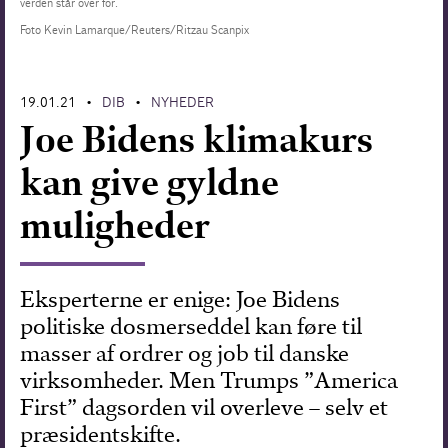
verden står over for.
Foto Kevin Lamarque/Reuters/Ritzau Scanpix
Forskning
19.01.21
DIB
NYHEDER
•
•
Joe Bidens klimakurs
kan give gyldne
muligheder
Eksperterne er enige: Joe Bidens
politiske dosmerseddel kan føre til
masser af ordrer og job til danske
virksomheder. Men Trumps ”America
First” dagsorden vil overleve – selv et
præsidentskifte.