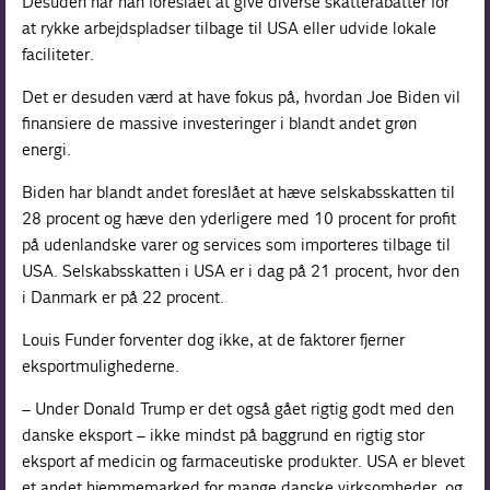
Desuden har han foreslået at give diverse skatterabatter for
at rykke arbejdspladser tilbage til USA eller udvide lokale
faciliteter.
Det er desuden værd at have fokus på, hvordan Joe Biden vil
finansiere de massive investeringer i blandt andet grøn
energi.
Biden har blandt andet foreslået at hæve selskabsskatten til
28 procent og hæve den yderligere med 10 procent for profit
på udenlandske varer og services som importeres tilbage til
USA. Selskabsskatten i USA er i dag på 21 procent, hvor den
i Danmark er på 22 procent.
Louis Funder forventer dog ikke, at de faktorer fjerner
eksportmulighederne.
– Under Donald Trump er det også gået rigtig godt med den
danske eksport – ikke mindst på baggrund en rigtig stor
eksport af medicin og farmaceutiske produkter. USA er blevet
et andet hjemmemarked for mange danske virksomheder, og