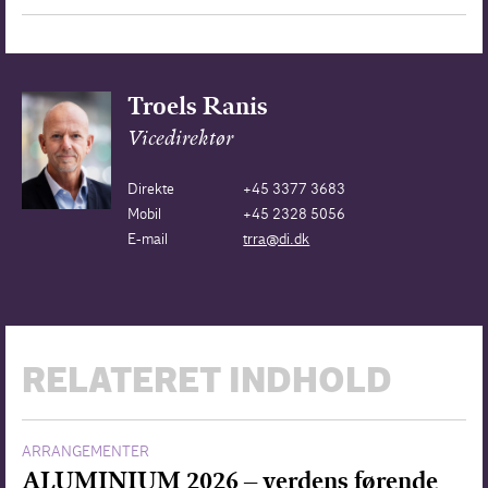
Troels Ranis
Vicedirektør
Direkte
+45 3377 3683
Mobil
+45 2328 5056
E-mail
trra@di.dk
RELATERET INDHOLD
ARRANGEMENTER
ALUMINIUM 2026 – verdens førende