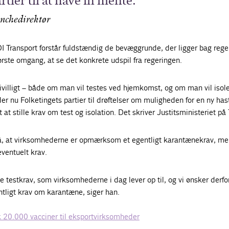
rtier til at have in mente.
nchedirektør
I Transport forstår fuldstændig de bevæggrunde, der ligger bag rege
ørste omgang, at se det konkrete udspil fra regeringen.
rivilligt – både om man vil testes ved hjemkomst, og om man vil isole
r nu Folketingets partier til drøftelser om muligheden for en ny has
 at stille krav om test og isolation. Det skriver Justitsministeriet på 
å, at virksomhederne er opmærksom et egentligt karantænekrav, me
ventuelt krav.
e testkrav, som virksomhederne i dag lever op til, og vi ønsker derfor
ntligt krav om karantæne, siger han.
20.000 vacciner til eksportvirksomheder