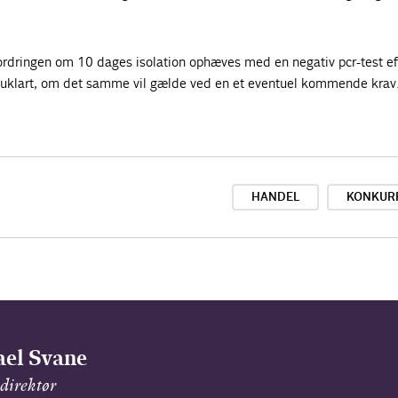
ordringen om 10 dages isolation ophæves med en negativ pcr-test eft
er uklart, om det samme vil gælde ved en et eventuel kommende krav
HANDEL
KONKUR
el Svane
direktør