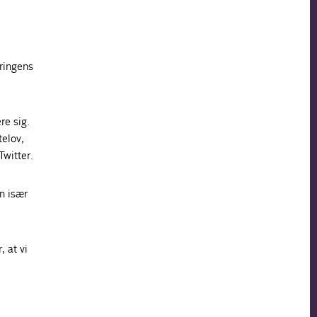
ringens
re sig.
telov,
Twitter.
n især
, at vi