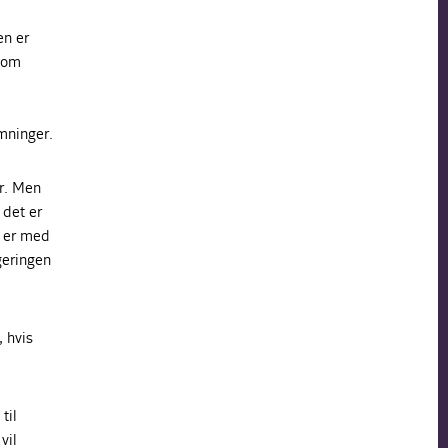
en er
 som
mninger.
er. Men
 det er
r er med
geringen
, hvis
til
vil