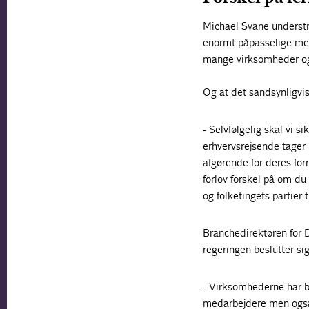
Michael Svane understr
enormt påpasselige med
mange virksomheder ogs
Og at det sandsynligvis
- Selvfølgelig skal vi s
erhvervsrejsende tager i
afgørende for deres for
forlov forskel på om du
og folketingets partier 
Branchedirektøren for DI
regeringen beslutter sig 
- Virksomhederne har br
medarbejdere men også i