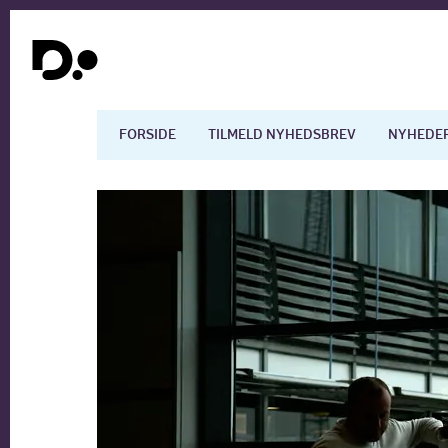
FORSIDE
TILMELD NYHEDSBREV
NYHEDE
Dansk økonomi
Digita
Arbejdsmarkedet
Uddan