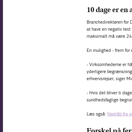
10 dage er en 
Branchedirektøren for D
at have en negativ test
maksimalt må være 24
En mulighed - frem for
- Virksomhederne er hå
yderligere begrænsning
erhvervsrejser, siger Mi
- Hvis det bliver ti da
sundhedsfaglige begrund
Læs også:
Nødråb fra 
Forskel på fer