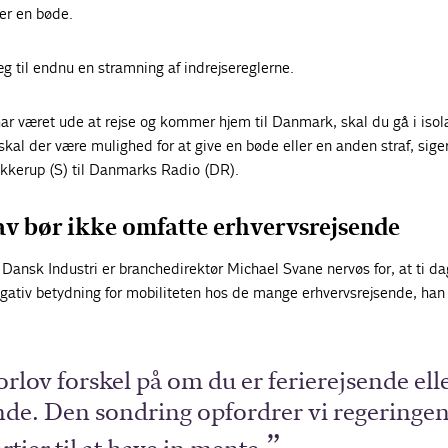
er en bøde.
g til endnu en stramning af indrejsereglerne.
har været ude at rejse og kommer hjem til Danmark, skal du gå i isolat
skal der være mulighed for at give en bøde eller en anden straf, sige
ækkerup (S) til Danmarks Radio (DR).
 bør ikke omfatte erhvervsrejsende
Dansk Industri er branchedirektør Michael Svane nervøs for, at ti d
gativ betydning for mobiliteten hos de mange erhvervsrejsende, han
rlov forskel på om du er ferierejsende ell
nde. Den sondring opfordrer vi regeringen