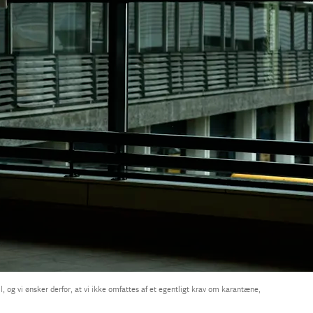
l, og vi ønsker derfor, at vi ikke omfattes af et egentligt krav om karantæne,