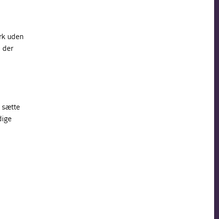
ark uden
, der
l sætte
dige