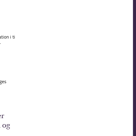
ion i ti
r
ages
er
 og