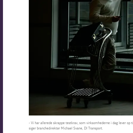
- Vi har allerede skrappe testkrav, som virksomhederne i dag lever op ti
siger branchedirektør Michael Svane, DI Transport.