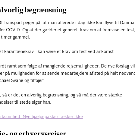
alvorlig begrænsning
I Transport peger på, at man allerede i dag ikke kan flyve til Danm
 for COVID. Og at der gælder et generelt krav om at fremvise en test
 timer gammel.
 et karantænekrav - kan være et krav om test ved ankomst.
rdt ramt som følge af manglende rejsemuligheder. De nye forslag vi
er på muligheden for at sende medarbejdere af sted på helt nødven
chael Svane og tilføjer:
ge, så er det en alvorlig begrænsning, og så må der være stærke
elser til stede siger han.
virksomhed: Nye hjælpepakker rækker ikke
ie- og erhvervsrejser