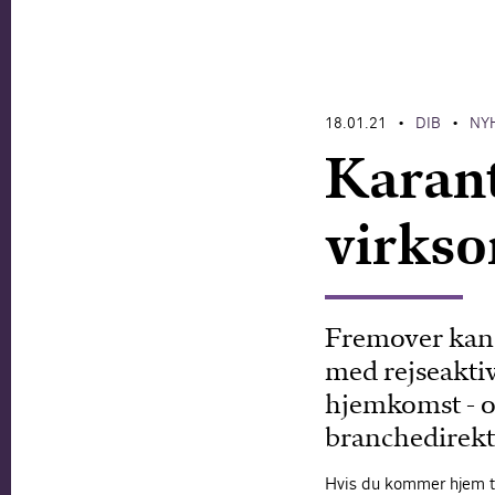
18.01.21
DIB
NY
•
•
Karant
virkso
Fremover kan 
med rejseaktiv
hjemkomst - og
branchedirekt
Hvis du kommer hjem til