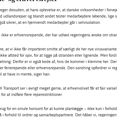
eger desuden, at hans oplevelse er, at danske virksomheder i forvej
 udlandsrejser og blandt andet tester medarbejdere løbende, lige
å sikrer, at en hjemvendt medarbejder går i selvisolation.
 ikke er erhvervsrejsende, der har udløst regeringens ønske om stra
ikre, at vi ikke får importeret smitte af særligt de her nye virusvariant
kke afsted for sjov, for at ligge på stranden eller lignende. Men fordi
retning. Derfor er vi også kede af, hvis de kommer i klemme her. De
 er ferierejsende eller erhvervsrejsende. Den sondring opfordrer vi re
til at have in mente, siger han.
 Transport ser i øvrigt meget gerne, at erhvervslivet får et fair varsel
for at indføre flere rejserestriktioner.
ug for en smule horisont for at kunne planlægge – ikke kun i forhold 
 forhold til ordrer og samarbejdspartnere. Det håber vi, regeringen 