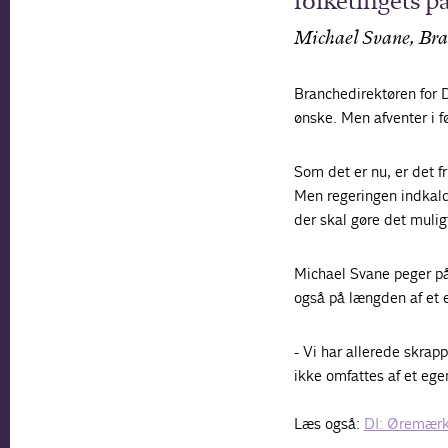
folketingets pa
Michael Svane, Bra
Branchedirektøren for D
ønske. Men afventer i f
Som det er nu, er det f
Men regeringen indkalde
der skal gøre det muligt
Michael Svane peger p
også på længden af et e
- Vi har allerede skrapp
ikke omfattes af et ege
Læs også:
DI: Øremærk 