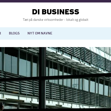
DI BUSINESS
Tæt på danske virksomheder - lokalt og globalt
R
BLOGS
NYT OM NAVNE
lisering
International økonomi
nelse
Europapolitik