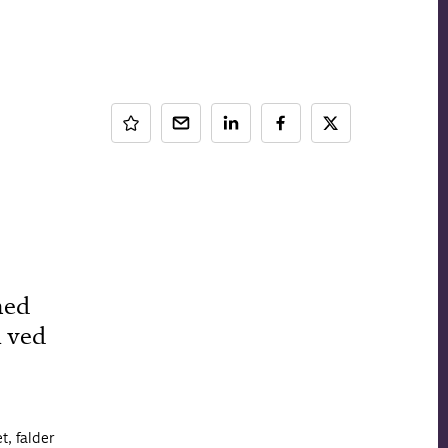
hed
n ved
t, falder