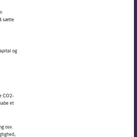
en
så sætte
apital og
de CO2-
kabe et
ng osv.
gtighed,