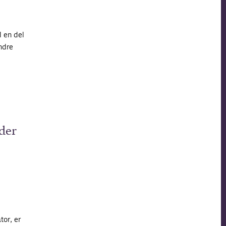
l en del
ndre
 der
tor, er