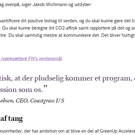
lag ovenpå, siger Jakob Wichmann og uddyber:
antificere dit positive bidrag til verden, og du skal kunne gøre det ti
l. Du skal kunne beregne dit CO2-aftryk samt rapportere på det og a
e. Du skal samtidig mestre at kommunikere det. Det bliver hurtigt
r iværksættere FN's verdensmål
tisk, at der pludselig kommer et program,
ssion som os.
kobsen, CEO, Coastgrass I/S
af tang
ksomheder, der har ambition om at blive en del af GreenUp Accelera