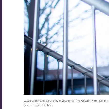
Jakob Wichmann, partner og medstifter af The Footprint Firm, kan blive
base i DTU's Futurebox.