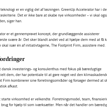
eknologi er en vigtig del af løsningen. GreenUp Accelerator har i d
cceskriterie. Det er ikke bare at skabe nye virksomheder – vi skal og
rden, siger han.
ator er et gennemprøvet koncept, der grundlæggende assisterer
ørste svære år. Det sker blandt andet ved at hjælpe dem med at få k
 skal især én af initiativtagerne, The Footprint Firm, assistere med.
ordringer
et dansk investerings- og konsulenthus med fokus på bæredygtige
ielt dem, der har potentiale til at gøre noget ved den klimaskaden
nt Firm kombinerer sine forretningsområder og forsøger dermed at s
tisk afkast.
 starte virksomhed er velkendte. Forretningsmodel, team, finansieri
 brug for hjælp til som iværksætter. Men når det handler om bæredy