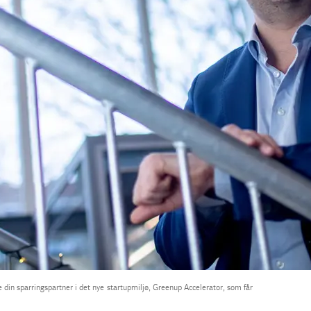
 din sparringspartner i det nye startupmiljø, Greenup Accelerator, som får