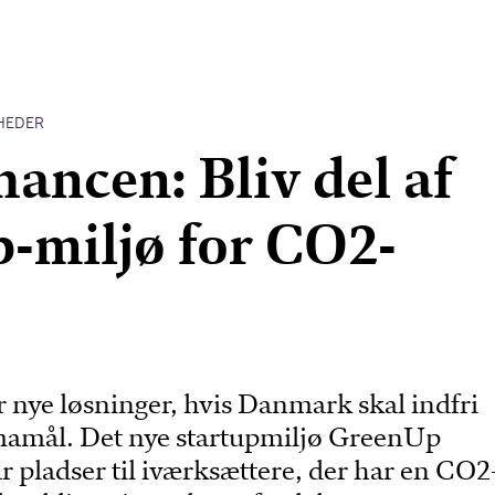
HEDER
hancen: Bliv del af
p-miljø for CO2-
r nye løsninger, hvis Danmark skal indfri
mamål. Det nye startupmiljø GreenUp
r pladser til iværksættere, der har en CO2