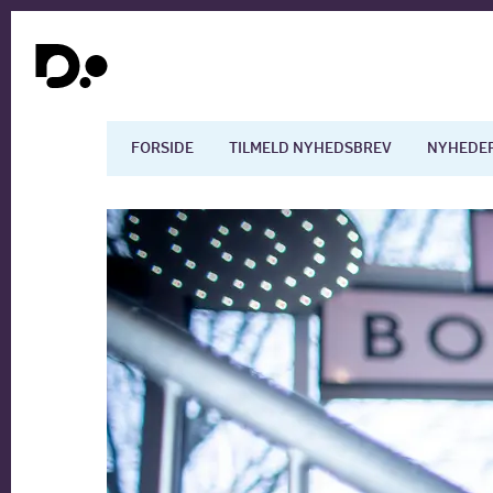
FORSIDE
TILMELD NYHEDSBREV
NYHEDE
Dansk økonomi
Digita
Arbejdsmarkedet
Uddan