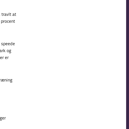
travlt at
 procent
t speede
ark og
er er
træning
ger