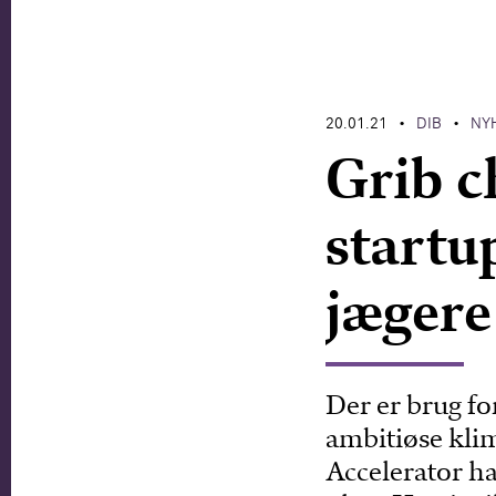
20.01.21
DIB
NY
•
•
Grib c
startu
jægere
Der er brug fo
ambitiøse kli
Accelerator ha