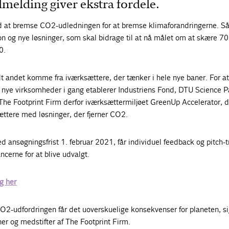
ilmelding giver ekstra fordele.
 at bremse CO2-udledningen for at bremse klimaforandringerne. Så 
ion og nye løsninger, som skal bidrage til at nå målet om at skære 70
0.
dt andet komme fra iværksættere, der tænker i hele nye baner. For a
 nye virksomheder i gang etablerer Industriens Fond, DTU Science P
he Footprint Firm derfor iværksættermiljøet GreenUp Accelerator, d
ættere med løsninger, der fjerner CO2.
d ansøgningsfrist 1. februar 2021, får individuel feedback og pitch-
cerne for at blive udvalgt.
g her
O2-udfordringen får det uoverskuelige konsekvenser for planeten, si
r og medstifter af The Footprint Firm.