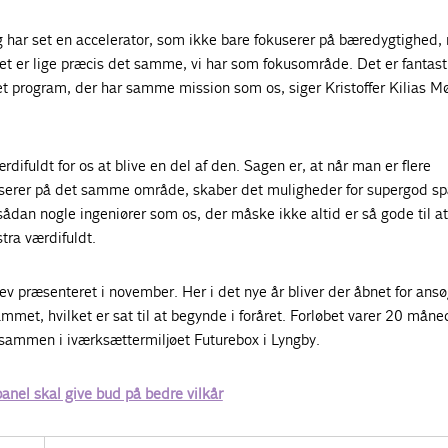
eg har set en accelerator, som ikke bare fokuserer på bæredygtighed
t er lige præcis det samme, vi har som fokusområde. Det er fantasti
t program, der har samme mission som os, siger Kristoffer Kilias Mø
difuldt for os at blive en del af den. Sagen er, at når man er flere
serer på det samme område, skaber det muligheder for supergod sp
ådan nogle ingeniører som os, der måske ikke altid er så gode til a
tra værdifuldt.
v præsenteret i november. Her i det nye år bliver der åbnet for ansøg
ammet, hvilket er sat til at begynde i foråret. Forløbet varer 20 måne
 sammen i iværksættermiljøet Futurebox i Lyngby.
anel skal give bud på bedre vilkår