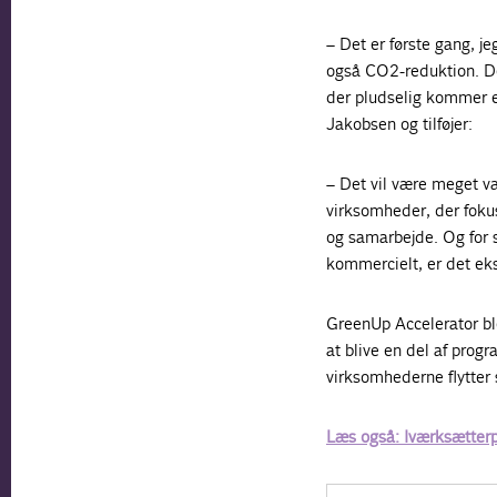
– Det er første gang, j
også CO2-reduktion. De
der pludselig kommer e
Jakobsen og tilføjer:
– Det vil være meget vær
virksomheder, der foku
og samarbejde. Og for s
kommercielt, er det eks
GreenUp Accelerator ble
at blive en del af progr
virksomhederne flytter
Læs også: Iværksætterp