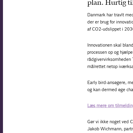
plan. Hurtig t
Danmark har travlt med
der er brug for innovat
af CO2-udslippet i 203
Innovationen skal blan
processen op og hjælpe
rådgivervirksomheden T
målrettet netop iværks
Early bird-ansøgere, me
og kan dermed øge chan
Læs mere om tilmeldin
Gør vi ikke noget ved C
Jakob Wichmann, partne