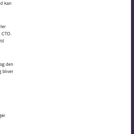
ed kan
ler
g CTO.
til
 og den
 bliver
gør.