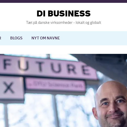
DI BUSINESS
Tæt på danske virksomheder - lokalt og globalt
R
BLOGS
NYT OM NAVNE
lisering
International økonomi
nelse
Europapolitik