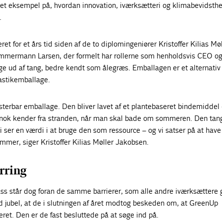
 et eksempel på, hvordan innovation, iværksætteri og klimabevidsth
.
t for et års tid siden af de to diplomingeniører Kristoffer Kilias Møl
mmermann Larsen, der formelt har rollerne som henholdsvis CEO o
 ud af tang, bedre kendt som ålegræs. Emballagen er et alternativ 
astikemballage.
sterbar emballage. Den bliver lavet af et plantebaseret bindemiddel
e nok kender fra stranden, når man skal bade om sommeren. Den tang
i ser en værdi i at bruge den som ressource – og vi satser på at have
mmer, siger Kristoffer Kilias Møller Jakobsen.
rring
ss står dog foran de samme barrierer, som alle andre iværksættere 
d jubel, at de i slutningen af året modtog beskeden om, at GreenUp
eret. Den er de fast besluttede på at søge ind på.