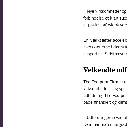
– Nye virksomheder og t
forbindelse et klart su
et positivt aftryk på ve
En iværksætter-acceler
iværksætterne i deres f
ekspertise. Sidstnævnte
Velkendte udf
The Footprint Firm er 
virksomheder – og spec
udledning. The Footpri
både finansielt og klima
– Udfordringerne ved at
Dem har man i høj grad