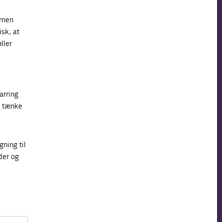
, men
sk, at
ller
arring
t tænke
ning til
der og