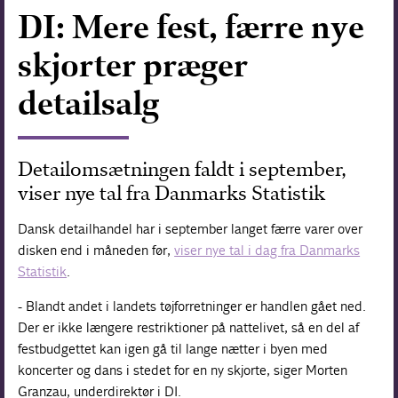
DI: Mere fest, færre nye
Forskning
skjorter præger
detailsalg
Detailomsætningen faldt i september,
viser nye tal fra Danmarks Statistik
Dansk detailhandel har i september langet færre varer over
disken end i måneden før,
viser nye tal i dag fra Danmarks
Statistik
.
- Blandt andet i landets tøjforretninger er handlen gået ned.
Der er ikke længere restriktioner på nattelivet, så en del af
festbudgettet kan igen gå til lange nætter i byen med
koncerter og dans i stedet for en ny skjorte, siger Morten
Granzau, underdirektør i DI.