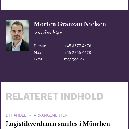
Morten Granzau Nielsen
Vicedirektør
Direkte
+45 3377 4676
Mobil
+45 2245 4620
E-mail
mogr@di.dk
RELATERET INDHOLD
DI HANDEL
ARRANGEMENTER
•
Logistikverdenen samles i München –