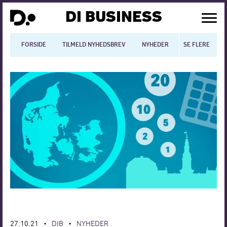
DI BUSINESS
FORSIDE
TILMELD NYHEDSBREV
NYHEDER
SE FLERE
BLOGS
N
Dansk økonomi
Digitalisering
International økonomi
Arbejdsmiljø
Arbejdsmarkedet
Uddannelse
Europapolitik
27.10.21
DIB
NYHEDER
•
•