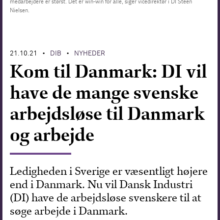
medarbejdere er størst. Det er win-win for alle, siger vicedirektør i DI Steen
Nielsen.
Forskning
21.10.21
DIB
NYHEDER
•
•
Kom til Danmark: DI vil
have de mange svenske
arbejdsløse til Danmark
og arbejde
Ledigheden i Sverige er væsentligt højere
end i Danmark. Nu vil Dansk Industri
(DI) have de arbejdsløse svenskere til at
søge arbejde i Danmark.