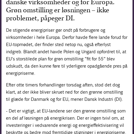
danske virksomheder og for Europa.
Grøn omstilling er løsningen – ikke
problemet, påpeger DI.
De stigende energipriser gør ondt på forbrugere og
virksomheder i hele Europa. Derfor havde flere lande forud for
EU-topmødet, der finder sted netop nu, også efterlyst
indgreb. Blandt andet havde Polen og Ungard opfordret til, at
EU’s storstilede plan for grøn omstilling ”fit for 55” blev
udskudt, da den kunne føre til yderligere opadgående pres på
energipriserne.
Efter otte timers forhandlinger torsdag aften, stod det dog
klart, at der ikke bliver skruet ned for den grønne omstilling
til glæde for Danmark og for EU, mener Dansk Industri (DI).
- Det er vigtigt, at EU-landene ser den grønne omstilling som
en del af løsningen på energikrisen. Der er ingen tvivl om, at
investeringer i vedvarende energi og energieffektivisering vil
beskytte os bedre mod fremtidige stigninger i energipriserne.