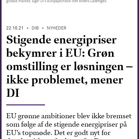
globale marked, siger DI’s europapolitiske chef Anders Ladefoged.
Forskning
22.10.21
DIB
NYHEDER
•
•
Stigende energipriser
bekymrer i EU: Grøn
omstilling er løsningen –
ikke problemet, mener
DI
EU grønne ambitioner blev ikke bremset
som følge af de stigende energipriser på
EU’s topmøde. Det er godt nyt for