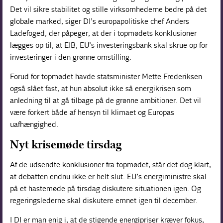
Det vil sikre stabilitet og stille virksomhederne bedre på det
globale marked, siger DI’s europapolitiske chef Anders
Ladefoged, der påpeger, at der i topmødets konklusioner
lægges op til, at EIB, EU’s investeringsbank skal skrue op for
investeringer i den grønne omstilling.
Forud for topmødet havde statsminister Mette Frederiksen
også slået fast, at hun absolut ikke så energikrisen som
anledning til at gå tilbage på de grønne ambitioner. Det vil
være forkert både af hensyn til klimaet og Europas
uafhængighed.
Nyt krisemøde tirsdag
Af de udsendte konklusioner fra topmødet, står det dog klart,
at debatten endnu ikke er helt slut. EU’s energiministre skal
på et hastemøde på tirsdag diskutere situationen igen. Og
regeringslederne skal diskutere emnet igen til december.
I DI er man enig i, at de stigende energipriser kræver fokus,